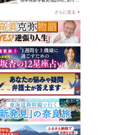
熊本視察を被災地訪問に切り替
えての実施が現実的か 上皇ご
夫妻から受け継ぐ“国民への寄
さらに見る
り添い方”