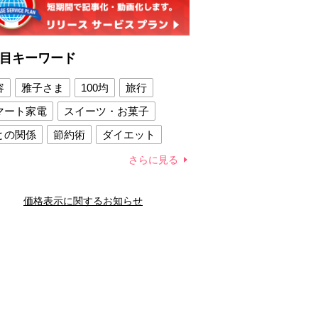
目キーワード
容
雅子さま
100均
旅行
マート家電
スイーツ・お菓子
との関係
節約術
ダイエット
康法
新製品
さらに見る
容賢者のダイエットグッズ
価格表示に関するお知らせ
との関係
新津春子
どか食い