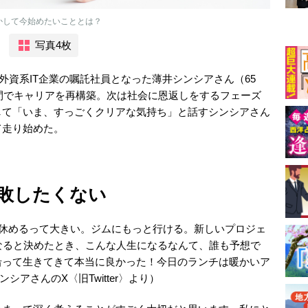
かして今始めたいこととは？
写真4枚
ら外資系IT企業の嘱託社員となった薄井シンシアさん（65
年間でキャリアを再構築。次は社会に恩返しをするフェーズ
して「いま、すっごくクリアな気持ち」と話すシンシアさん
て走り始めた。
敗したくない
に休めるって大きい。ジムにもっと行ける。新しいプロジェ
なると決めたとき、こんな人生になるなんて、誰も予想で
沿って生きてきて本当に良かった！今日のランチは暖かいア
ンシアさんのX〈旧Twitter〉より）