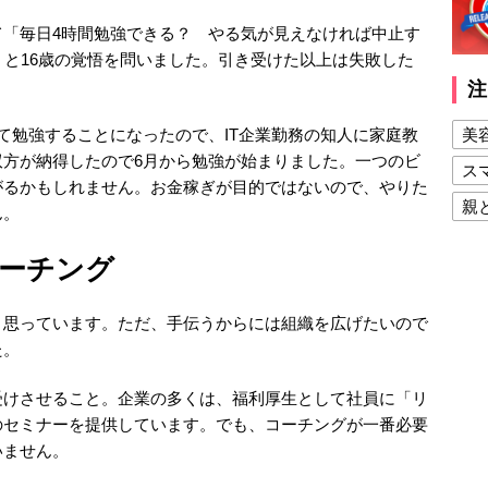
て「毎日4時間勉強できる？ やる気が見えなければ中止す
」と16歳の覚悟を問いました。引き受けた以上は失敗した
注
美
て勉強することになったので、IT企業勤務の知人に家庭教
双方が納得したので6月から勉強が始まりました。一つのビ
ス
がるかもしれません。お金稼ぎが目的ではないので、やりた
親
ん。
健
ーチング
美
夫
と思っています。ただ、手伝うからには組織を広げたいので
た。
受けさせること。企業の多くは、福利厚生として社員に「リ
のセミナーを提供しています。でも、コーチングが一番必要
いません。