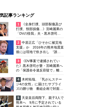
気記事ランキング
1
《全身打撲、頭部裂傷及び
打撲、頸部損傷…》宮崎麗果の
「DVの怪我」夫・黒木啓司の
逮捕で始まる「夫婦の闘争」
2
中居正広「ひそかに被災地
支援」か 2016年の熊本地震直
後には現地で炊き出し “誰に
も知られなくて良い”と、むし
ろ強まる福祉活動への思い
3
《DV事案で逮捕されてい
た》黒木啓司が妻・宮崎麗果へ
の「保護命令違反容疑で」離婚
協議は「第二ステージ」へ
4
木村拓哉、「乳がんステー
ジ4の女性」に届けたサプライ
ズの贈り物 番組企画で対面し
たファンが、夢と希望を与える
心遣いに「うれしくて号泣しま
5
天皇皇后両陛下、親子3人で
した」
熊本へ 9月に予定されている