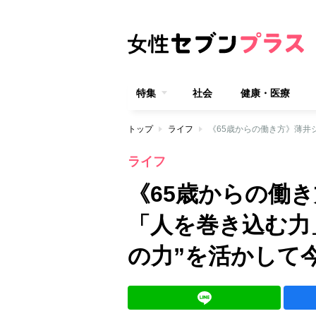
特集
社会
健康・医療
トップ
ライフ
ライフ
《65歳からの働
「人を巻き込む力
の力”を活かし