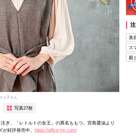
注
美
ス
親
健
美
夫
マユ子さん
写真27枚
を注ぎ、「レトルトの女王」の異名ももつ。宮島醤油より
ーズが好評発売中。
https://office-rm.com/