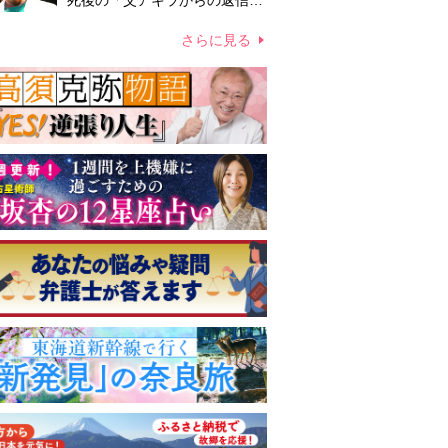
死後の「父アキラからの返信」
布施辰徳が涙で明かす「順番が
違う」
さらに見る