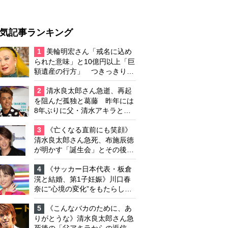
気記事ランキング
1
美輪明宏さん「戒名に込め
られた意味」と10億円以上「巨
額遺産の行方」 つきっきりで
私生活をサポートしていた元俳
優が相続か
2
清水良太郎さん急逝、再起
を阻んだ孤独と葛藤 昨年には
8年ぶりに父・清水アキラと共
演、本格的な活動再開に向かっ
ていたが…周囲が懸念していた
3
《亡くなる直前にも笑顔》
「不安定なところ」
清水良太郎さん急死、布施辰徳
が明かす「誕生会」とその後の
メッセージ
4
《サッカー日本代表・板倉
滉と結婚、第1子妊娠》川口春
奈に“心境の変化”をもたらした
主演映画『ママせか』 身を削
って「がんに蝕まれる母」を演
5
《こんなバカのために、あ
じた壮絶な撮影現場
りがとうな》清水良太郎さん急