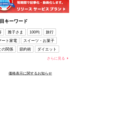
目キーワード
容
雅子さま
100均
旅行
マート家電
スイーツ・お菓子
との関係
節約術
ダイエット
康法
新製品
さらに見る
容賢者のダイエットグッズ
価格表示に関するお知らせ
との関係
新津春子
どか食い