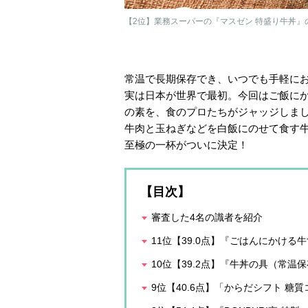
【2位】業務スーパーの『マスゼン 特盛り牛丼』
常温で長期保存でき、いつでも手軽に
実は日本が世界で最初。今回はご飯に
の素を、食のプロたちがジャッジしま
牛肉と玉ねぎなどを白飯にのせて食す
至極の一杯がついに決定！
【目次】
審査した4名の識者を紹介
11位【39.0点】『ごはんにかける
10位【39.2点】『牛丼の具（常温
9位【40.6点】「からだシフト 糖