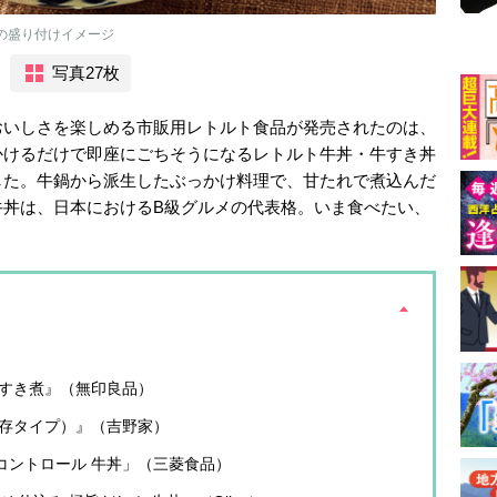
の盛り付けイメージ
写真27枚
おいしさを楽しめる市販用レトルト食品が発売されたのは、
かけるだけで即座にごちそうになるレトルト牛丼・牛すき丼
した。牛鍋から派生したぶっかけ料理で、甘たれで煮込んだ
牛丼は、日本におけるB級グルメの代表格。いま食べたい、
牛すき煮』（無印良品）
保存タイプ）』（吉野家）
質コントロール 牛丼」（三菱食品）