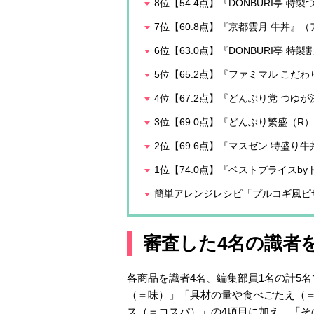
8位【54.4点】『DONBURI亭 特製
7位【60.8点】『京都雲月 牛丼』
6位【63.0点】『DONBURI亭 特
5位【65.2点】『ファミマル こ
4位【67.2点】『どんぶり党 つゆが
3位【69.0点】『どんぶり繁盛（R
2位【69.6点】『マスゼン 特盛り
1位【74.0点】『ベストプライスb
簡単アレンジレシピ「プルコギ風ピ
審査した4名の識者
各商品を識者4名、編集部員1名の計5
（＝味）」「具材の量や食べごたえ（
ス（＝コスパ）」の4項目に加え、「そ