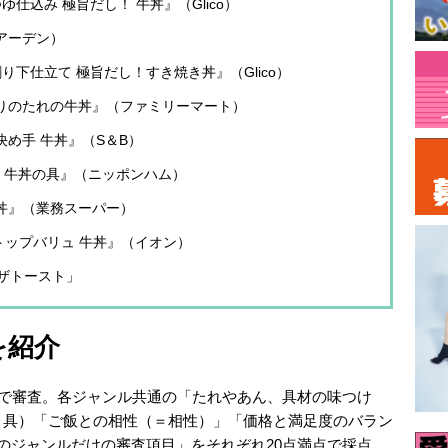
つゆ仕込み 極旨だし！ 牛丼』（Glico）
（アーデン）
製割り下仕立て 極旨だし！すき焼き丼』（Glico）
だわりのたれの牛丼』（ファミリーマート）
決め手 牛丼』（S＆B）
） 牛丼の具』（ニッポンハム）
牛丼』（業務スーパー）
yトップバリュ 牛丼』（イオン）
ザトースト」
を紹介
名で審査。各ジャンル共通の「たれやあん、具材の味つけ
＝具）「ご飯との相性（＝相性）」「価格と満足度のバラン
のジャンルだけの審査項目」をそれぞれ20点満点で採点