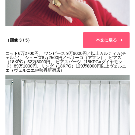
（画像 3 / 5）
本文に戻る
ニット6万2700円、 ワンピース 9万9000円／以上カルティカ(チ
ェルキ)、 シューズ8万2500円／ペリーコ（アマン）、ピアス
（18KPG）52万8000円、 ピアスパーツ（18KPG×ダイヤモン
ド）89万1000円、リング（18KPG）129万8000円以上ヴェルニ
エ（ヴェルニエ伊勢丹新宿店）