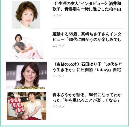
《“生涯の友人”インタビュー》酒井和
歌子、青春期を一緒に過ごした柏木由
紀子と引かれ合うように再会し友人関
ライフ
係が復活「つきあった年数は長いか
ら、積み重ねがあって気取らなくてい
い関係」
躍動する55歳、高嶋ちさ子さんインタ
ビュー「60代に向かうのが楽しみでし
かない」
エンタメ
《奇跡の55才》石田ゆり子「50代をど
う生きるか」に圧倒的「いいね」自宅
で何を語ったのか
エンタメ
青木さやかが語る、50代になってわか
った「年を重ねることが楽しくなる」
の意味
エンタメ