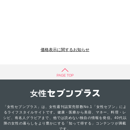
価格表示に関するお知らせ
PAGE TOP
「女性セブンプラス」は、女性週刊誌実売部数No.1「女性セブン」によ
るライフスタイルサイトです。健康・医療から美容、マネー、料理・レ
シピ、有名人グラビアまで、他では読めない独自の情報を発信。40代以
降の女性の暮らしをより豊かにする「知って得する」コンテンツが満載
です。