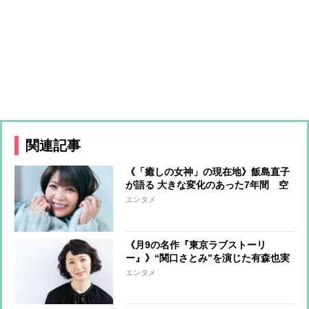
関連記事
《「癒しの女神」の現在地》飯島直子
が語る 大きな変化のあった7年間 空
っぽになった心から前を向くきっかけ
エンタメ
として始めたインスタ
《月9の名作『東京ラブストーリ
ー』》“関口さとみ”を演じた有森也実
が振り返る「“あざとい”と石を投げら
エンタメ
れても理由がわからなかった」