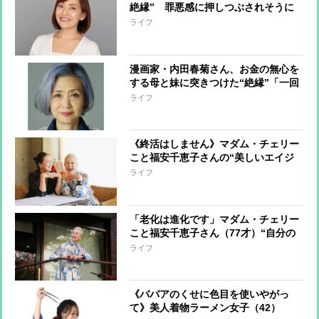
絶縁” 罪悪感に押しつぶされそうに
なった日々、それでも「心を鬼にして
ライフ
目を背けるしかなかった」
漫画家・内田春菊さん、お金の無心を
する母と妹に突きつけた“絶縁”「一回
きっぱり距離を置いた方がいい。別の
ライフ
風景が見えてくることもある」
《終活はしません》マダム・チェリー
こと福安千恵子さんの“美しいエイジ
ングの極意”「“今日がいちばん幸
ライフ
せ”の繰り返しって最高じゃないです
か？」
「老化は進化です」マダム・チェリー
こと福安千恵子さん（77才）“自分の
好き”を大切にし、年を重ねたありの
ライフ
ままの自分を輝かせる生き方
《ババアのくせに色目を使いやがっ
て》美人着物ラーメン女子（42）