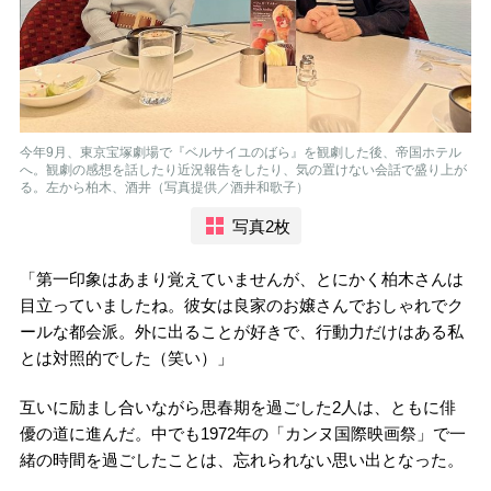
今年9月、東京宝塚劇場で『ベルサイユのばら』を観劇した後、帝国ホテル
へ。観劇の感想を話したり近況報告をしたり、気の置けない会話で盛り上が
る。左から柏木、酒井（写真提供／酒井和歌子）
写真2枚
「第一印象はあまり覚えていませんが、とにかく柏木さんは
目立っていましたね。彼女は良家のお嬢さんでおしゃれでク
ールな都会派。外に出ることが好きで、行動力だけはある私
とは対照的でした（笑い）」
互いに励まし合いながら思春期を過ごした2人は、ともに俳
優の道に進んだ。中でも1972年の「カンヌ国際映画祭」で一
緒の時間を過ごしたことは、忘れられない思い出となった。