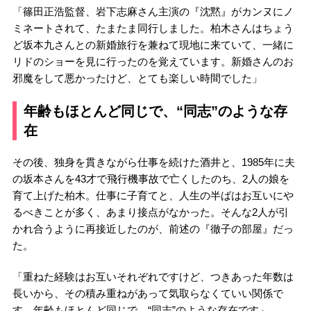
「篠田正浩監督、岩下志麻さん主演の『沈黙』がカンヌにノ
ミネートされて、たまたま同行しました。柏木さんはちょう
ど坂本九さんとの新婚旅行を兼ねて現地に来ていて、一緒に
リドのショーを見に行ったのを覚えています。新婚さんのお
邪魔をして悪かったけど、とても楽しい時間でした」
年齢もほとんど同じで、“同志”のような存
在
その後、独身を貫きながら仕事を続けた酒井と、1985年に夫
の坂本さんを43才で飛行機事故で亡くしたのち、2人の娘を
育て上げた柏木。仕事に子育てと、人生の半ばはお互いにや
るべきことが多く、あまり接点がなかった。そんな2人が引
かれ合うように再接近したのが、前述の『徹子の部屋』だっ
た。
「重ねた経験はお互いそれぞれですけど、つきあった年数は
長いから、その積み重ねがあって気取らなくていい関係で
す。年齢もほとんど同じで、“同志”のような存在です」