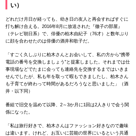
い）
どれだけ月日が経っても、幼き日の友人と再会すればすぐに
打ち解け合える。2016年8月に放送された『徹子の部屋』
（テレビ朝日系）で、俳優の柏木由紀子（76才）と数年ぶり
に顔を合わせたのは俳優の酒井和歌子だ。
「すごく久しぶりに柏木さんとお会いして、私の方から“携帯
電話の番号を交換しましょう”と提案しました。それまでは仕
事現場などでたまに会っても連絡先を交換するまではいきま
せんでしたが、私も年を取って暇もできましたし、柏木さん
も子育てが終わって時間があるだろうなと思いました」（酒
井・以下同）
番組で旧交を温めて以降、2～3か月に1回は2人きりで会う関
係になった。
「私は旅行好きで、柏木さんはファッション好きなので趣味
は違います。けれど、お互いに芸能の世界にいるという共通