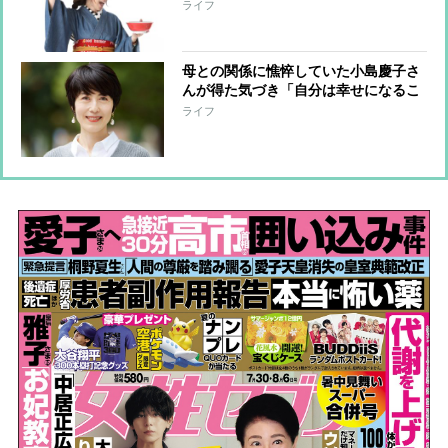
「OL辞めてキャンピングカーでラーメ
ライフ
ン店探訪」誹謗中傷に負けずに選んだ
「おすすめベスト3」
母との関係に憔悴していた小島慶子さ
んが得た気づき「自分は幸せになるこ
とを大事にしていいんだ」 そこから
ライフ
7年間の断絶を経て再会、母の謝罪に
「心が動いた」