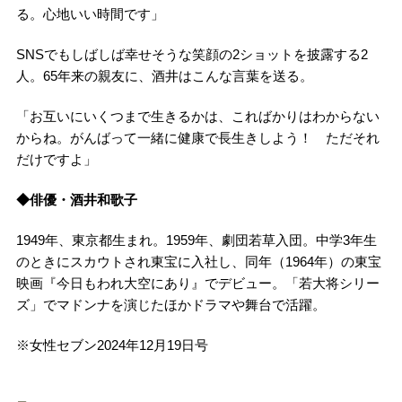
る。心地いい時間です」
SNSでもしばしば幸せそうな笑顔の2ショットを披露する2
人。65年来の親友に、酒井はこんな言葉を送る。
「お互いにいくつまで生きるかは、こればかりはわからない
からね。がんばって一緒に健康で長生きしよう！ ただそれ
だけですよ」
◆俳優・酒井和歌子
1949年、東京都生まれ。1959年、劇団若草入団。中学3年生
のときにスカウトされ東宝に入社し、同年（1964年）の東宝
映画『今日もわれ大空にあり』でデビュー。「若大将シリー
ズ」でマドンナを演じたほかドラマや舞台で活躍。
※女性セブン2024年12月19日号