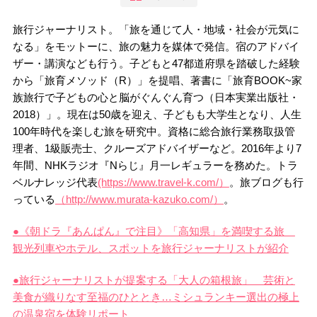
旅行ジャーナリスト。「旅を通じて人・地域・社会が元気に
なる」をモットーに、旅の魅力を媒体で発信。宿のアドバイ
ザー・講演なども行う。子どもと47都道府県を踏破した経験
から「旅育メソッド（R）」を提唱、著書に「旅育BOOK~家
族旅行で子どもの心と脳がぐんぐん育つ（日本実業出版社・
2018）」。現在は50歳を迎え、子どもも大学生となり、人生
100年時代を楽しむ旅を研究中。資格に総合旅行業務取扱管
理者、1級販売士、クルーズアドバイザーなど。
2016
年より
7
年間、
NHK
ラジオ『
N
らじ』月一レギュラーを
務めた。トラ
ベルナレッジ代表
(https://www.travel-k.com/）
。旅ブログも行
っている
（http://www.murata-kazuko.com/）
。
●《朝ドラ『あんぱん』で注目》「高知県」を満喫する旅
観光列車やホテル、スポットを旅行ジャーナリストが紹介
●旅行ジャーナリストが提案する「大人の箱根旅」 芸術と
美食が織りなす至福のひととき…ミシュランキー選出の極上
の温泉宿を体験リポート