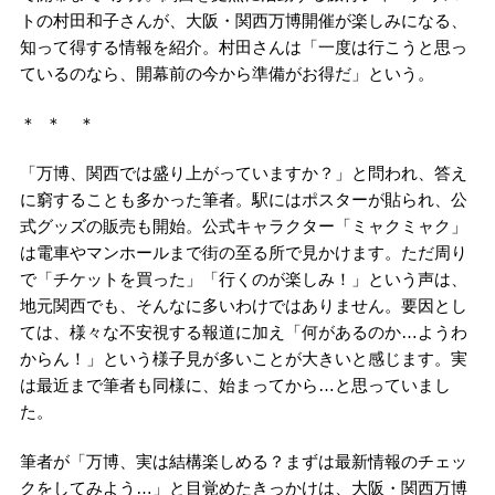
トの村田和子さんが、大阪・関西万博開催が楽しみになる、
知って得する情報を紹介。村田さんは「一度は行こうと思っ
ているのなら、開幕前の今から準備がお得だ」という。
＊ ＊ ＊
「万博、関西では盛り上がっていますか？」と問われ、答え
に窮することも多かった筆者。駅にはポスターが貼られ、公
式グッズの販売も開始。公式キャラクター「ミャクミャク」
は電車やマンホールまで街の至る所で見かけます。ただ周り
で「チケットを買った」「行くのが楽しみ！」という声は、
地元関西でも、そんなに多いわけではありません。要因とし
ては、様々な不安視する報道に加え「何があるのか…ようわ
からん！」という様子見が多いことが大きいと感じます。実
は最近まで筆者も同様に、始まってから…と思っていまし
た。
筆者が「万博、実は結構楽しめる？まずは最新情報のチェッ
クをしてみよう…」と目覚めたきっかけは、大阪・関西万博