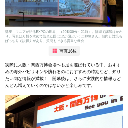
講座「マニアが語るEXPOの世界」（20時30分～21時）。隔週で講師はかわ
り、写真は万博を求めて訪れた国は12か国という二神敦さん。傾向と対策も
ばっちりで説得力があり、質問もできる貴重な機会
写真16枚
実際に大阪・関西万博会場へも足を運ばれている中、おすす
めの海外パビリオンや訪れるのにおすすめの時期など、知り
たい旬な情報が満載！ 開幕後は、さらに実践的な情報もど
んどん増えていくのではないかと楽しみです。