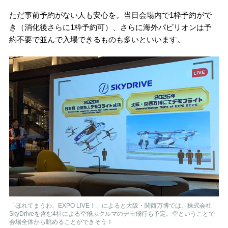
ただ事前予約がない人も安心を。当日会場内で1枠予約がで
き（消化後さらに1枠予約可）、さらに海外パビリオンは予
約不要で並んで入場できるものも多いといいます。
「ほれてまうわ、EXPO LIVE！」によると大阪・関西万博では、株式会社
SkyDriveを含む4社による空飛ぶクルマのデモ飛行も予定。空ということで
会場全体から眺めることができそう！