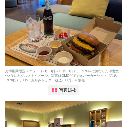
万博期間限定メニュー（2月13日～10月13日）。1970年に流行した洋食文
化×なにわグルメをイメージ。写真はOMOどてやきバーガーセット（税込
1970円）、OMOお好みドッグ（税込700円）も販売
写真16枚