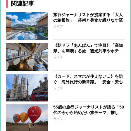
関連記事
旅行ジャーナリストが提案する「大人
の箱根旅」 芸術と美食が織りなす至
福のひととき…ミシュランキー選出の
ライフ
極上の温泉宿を体験リポート
《朝ドラ『あんぱん』で注目》「高知
県」を満喫する旅 観光列車やホテ
ル、スポットを旅行ジャーナリストが
ライフ
紹介
《カード、スマホが使えない…》を防
ぐ「海外旅行の新常識」 安全・安心
に楽しむために準備したい3つのこと
ライフ
55歳の旅行ジャーナリストが語る「50
代の今から始めたい旅テーマ」推し
活・絶景・新たな挑戦…その理由と
ライフ
は？