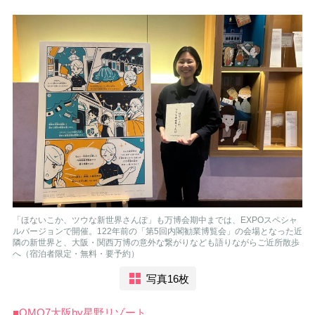
「ほないこか、ツウな新世界さんぽ」も万博会期中までは、EXPOスペシャ
ルバージョンで開催。122年前の「第5回内閣勧業博覧会」の会場となった近
隣の新世界と、大阪・関西万博の意外な繋がりなども語りながらご近所散歩
へ（宿泊者限定・無料・要予約）
写真16枚
■OMO7大阪by星野リゾート