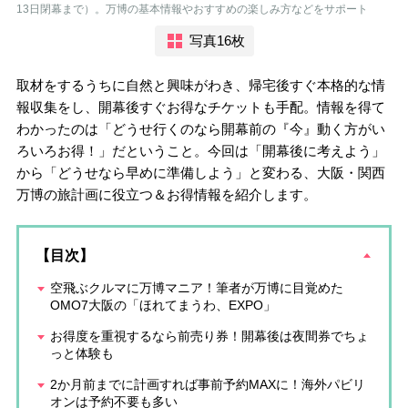
13日閉幕まで）。万博の基本情報やおすすめの楽しみ方などをサポート
写真16枚
取材をするうちに自然と興味がわき、帰宅後すぐ本格的な情
報収集をし、開幕後すぐお得なチケットも手配。情報を得て
わかったのは「どうせ行くのなら開幕前の『今』動く方がい
ろいろお得！」だということ。今回は「開幕後に考えよう」
から「どうせなら早めに準備しよう」と変わる、大阪・関西
万博の旅計画に役立つ＆お得情報を紹介します。
【目次】
空飛ぶクルマに万博マニア！筆者が万博に目覚めた
OMO7大阪の「ほれてまうわ、EXPO」
お得度を重視するなら前売り券！開幕後は夜間券でちょ
っと体験も
2か月前までに計画すれば事前予約MAXに！海外パビリ
オンは予約不要も多い