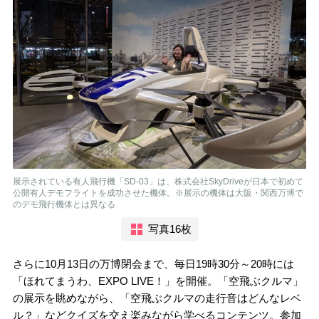
展示されている有人飛行機「SD-03」は、株式会社SkyDriveが日本で初めて
公開有人デモフライトを成功させた機体。※展示の機体は大阪・関西万博で
のデモ飛行機体とは異なる
写真16枚
さらに10月13日の万博閉会まで、毎日19時30分～20時には
「ほれてまうわ、EXPO LIVE！」を開催。「空飛ぶクルマ」
の展示を眺めながら、「空飛ぶクルマの走行音はどんなレベ
ル？」などクイズを交え楽みながら学べるコンテンツ。参加