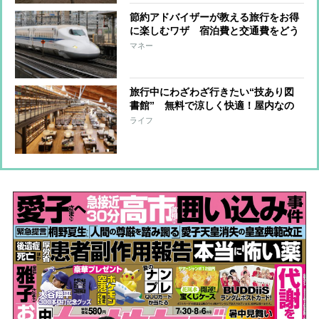
節約アドバイザーが教える旅行をお得
に楽しむワザ 宿泊費と交通費をどう
おさえるか、ふるさと納税や旅行積立
マネー
も
旅行中にわざわざ行きたい“技あり図
書館” 無料で涼しく快適！屋内なの
で残暑も荒天もOK
ライフ