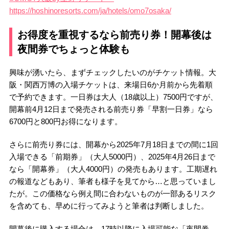
https://hoshinoresorts.com/ja/hotels/omo7osaka/
お得度を重視するなら前売り券！開幕後は
夜間券でちょっと体験も
興味が湧いたら、まずチェックしたいのがチケット情報。大
阪・関西万博の入場チケットは、来場日6か月前から先着順
で予約できます。一日券は大人（18歳以上）7500円ですが、
開幕前4月12日まで発売される前売り券「早割一日券」なら
6700円と800円お得になります。
さらに前売り券には、開幕から2025年7月18日までの間に1回
入場できる「前期券」（大人5000円）、2025年4月26日まで
なら「開幕券」（大人4000円）の発売もあります。工期遅れ
の報道などもあり、筆者も様子を見てから…と思っていまし
たが。この価格なら例え間に合わないものが一部あるリスク
を含めても、早めに行ってみようと筆者は判断しました。
開幕後に購入する場合は、17時以降に入場可能な「夜間券