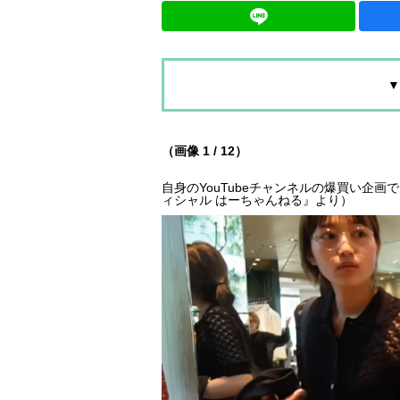
▼
（画像 1 / 12）
自身のYouTubeチャンネルの爆買い企画
ィシャル はーちゃんねる』より）