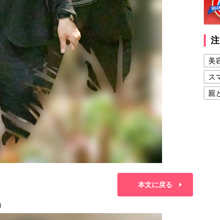
注
美
ス
親
健
美
夫
本文に戻る
）