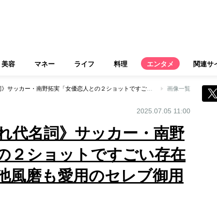
美容
マネー
ライフ
料理
エンタメ
関連サ
《芸能界のおしゃれ代名詞》サッカー・南野拓実「女優恋人との２ショットですごい存在感」山田涼介や菊池風磨も愛用のセレブ御用達ブランド
画像一覧
2025.07.05 11:00
れ代名詞》サッカー・南野
の２ショットですごい存在
池風磨も愛用のセレブ御用