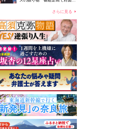
ズの贈り物 番組企画で対面し
たファンが、夢と希望を与える
心遣いに「うれしくて号泣しま
さらに見る
した」