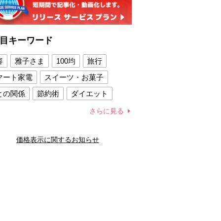
目キーワード
容
雅子さま
100均
旅行
マート家電
スイーツ・お菓子
との関係
節約術
ダイエット
康法
新製品
さらに見る
容賢者のダイエットグッズ
価格表示に関するお知らせ
との関係
新津春子
どか食い