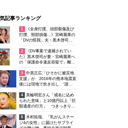
気記事ランキング
1
《全身打撲、頭部裂傷及び
打撲、頸部損傷…》宮崎麗果の
「DVの怪我」夫・黒木啓司の
逮捕で始まる「夫婦の闘争」
2
《DV事案で逮捕されてい
た》黒木啓司が妻・宮崎麗果へ
の「保護命令違反容疑で」離婚
協議は「第二ステージ」へ
3
中居正広「ひそかに被災地
支援」か 2016年の熊本地震直
後には現地で炊き出し “誰に
も知られなくて良い”と、むし
ろ強まる福祉活動への思い
4
美輪明宏さん「戒名に込め
られた意味」と10億円以上「巨
額遺産の行方」 つきっきりで
私生活をサポートしていた元俳
優が相続か
5
木村拓哉、「乳がんステー
ジ4の女性」に届けたサプライ