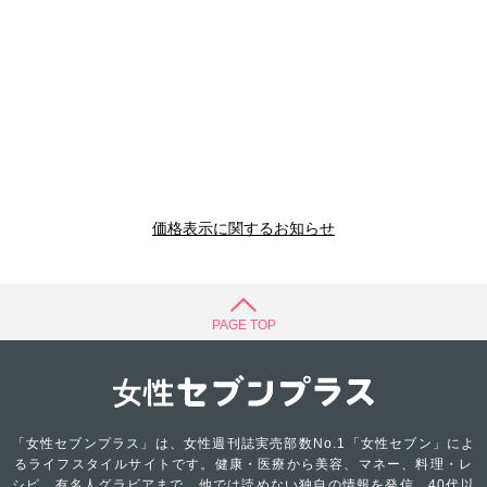
価格表示に関するお知らせ
PAGE TOP
「女性セブンプラス」は、女性週刊誌実売部数No.1「女性セブン」によ
るライフスタイルサイトです。健康・医療から美容、マネー、料理・レ
シピ、有名人グラビアまで、他では読めない独自の情報を発信。40代以