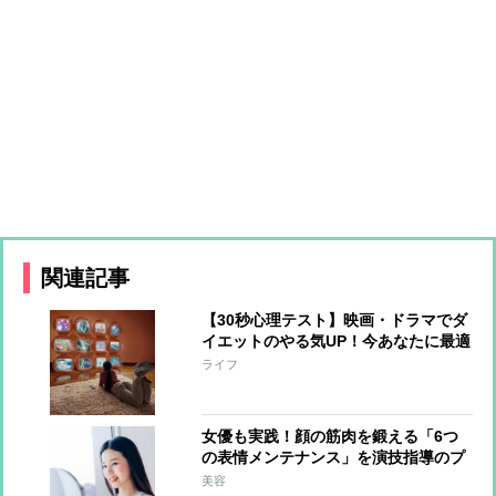
関連記事
【30秒心理テスト】映画・ドラマでダ
イエットのやる気UP！今あなたに最適
なジャンルは？
ライフ
女優も実践！顔の筋肉を鍛える「6つ
の表情メンテナンス」を演技指導のプ
ロが伝授
美容