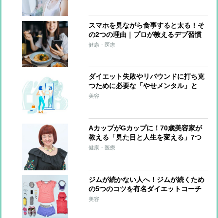
スマホを見ながら食事すると太る！そ
の2つの理由｜プロが教えるデブ習慣
とその改善方法
健康・医療
ダイエット失敗やリバウンドに打ち克
つために必要な「やせメンタル」と
は？
美容
AカップがGカップに！70歳美容家が
教える「見た目と人生を変える」7つ
の金言
健康・医療
ジムが続かない人へ！ジムが続くため
の5つのコツを有名ダイエットコーチ
が伝授
美容