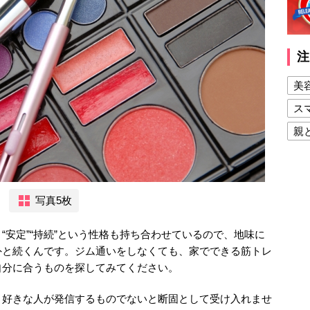
注
美
ス
親
健
美
夫
写真5枚
“安定”“持続”という性格も持ち合わせているので、地味に
外と続くんです。ジム通いをしなくても、家でできる筋トレ
自分に合うものを探してみてください。
、好きな人が発信するものでないと断固として受け入れませ