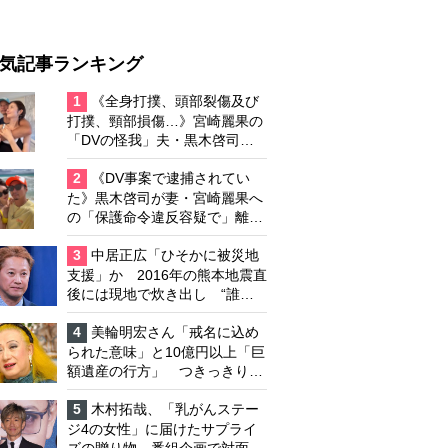
気記事ランキング
1
《全身打撲、頭部裂傷及び
打撲、頸部損傷…》宮崎麗果の
「DVの怪我」夫・黒木啓司の
逮捕で始まる「夫婦の闘争」
2
《DV事案で逮捕されてい
た》黒木啓司が妻・宮崎麗果へ
の「保護命令違反容疑で」離婚
協議は「第二ステージ」へ
3
中居正広「ひそかに被災地
支援」か 2016年の熊本地震直
後には現地で炊き出し “誰に
も知られなくて良い”と、むし
ろ強まる福祉活動への思い
4
美輪明宏さん「戒名に込め
られた意味」と10億円以上「巨
額遺産の行方」 つきっきりで
私生活をサポートしていた元俳
優が相続か
5
木村拓哉、「乳がんステー
ジ4の女性」に届けたサプライ