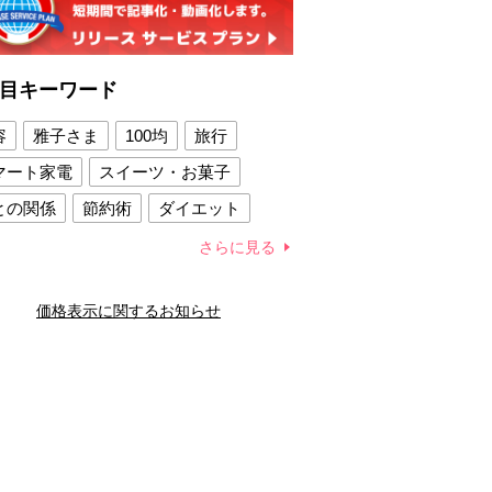
目キーワード
容
雅子さま
100均
旅行
マート家電
スイーツ・お菓子
との関係
節約術
ダイエット
康法
新製品
さらに見る
容賢者のダイエットグッズ
価格表示に関するお知らせ
との関係
新津春子
どか食い