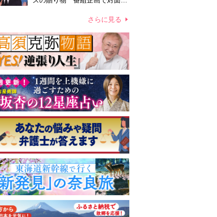
ズの贈り物 番組企画で対面し
たファンが、夢と希望を与える
心遣いに「うれしくて号泣しま
さらに見る
した」