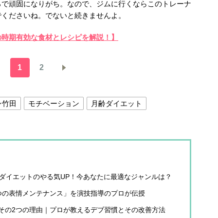
ろで頑固になりがち。なので、ジムに行くならこのトレーナ
でくださいね。でないと続きませんよ。
の時期有効な食材とレシピを解説！】
1
2
ン竹田
モチベーション
月齢ダイエット
でダイエットのやる気UP！今あなたに最適なジャンルは？
つの表情メンテナンス」を演技指導のプロが伝授
その2つの理由｜プロが教えるデブ習慣とその改善方法