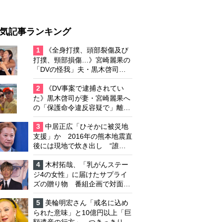
気記事ランキング
1
《全身打撲、頭部裂傷及び
打撲、頸部損傷…》宮崎麗果の
「DVの怪我」夫・黒木啓司の
逮捕で始まる「夫婦の闘争」
2
《DV事案で逮捕されてい
た》黒木啓司が妻・宮崎麗果へ
の「保護命令違反容疑で」離婚
協議は「第二ステージ」へ
3
中居正広「ひそかに被災地
支援」か 2016年の熊本地震直
後には現地で炊き出し “誰に
も知られなくて良い”と、むし
ろ強まる福祉活動への思い
4
木村拓哉、「乳がんステー
ジ4の女性」に届けたサプライ
ズの贈り物 番組企画で対面し
たファンが、夢と希望を与える
心遣いに「うれしくて号泣しま
5
美輪明宏さん「戒名に込め
した」
られた意味」と10億円以上「巨