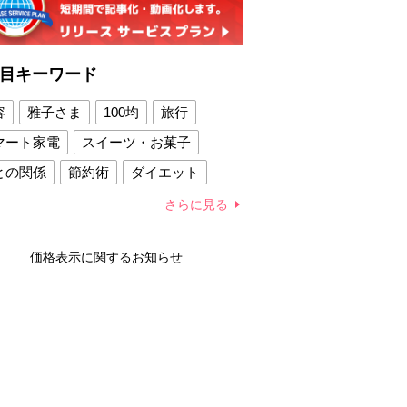
目キーワード
容
雅子さま
100均
旅行
マート家電
スイーツ・お菓子
との関係
節約術
ダイエット
康法
新製品
さらに見る
容賢者のダイエットグッズ
価格表示に関するお知らせ
との関係
新津春子
どか食い