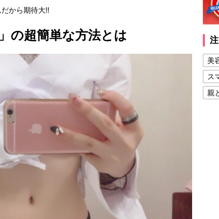
だから期待大!!
」」の超簡単な方法とは
注
美
ス
親
健
美
夫