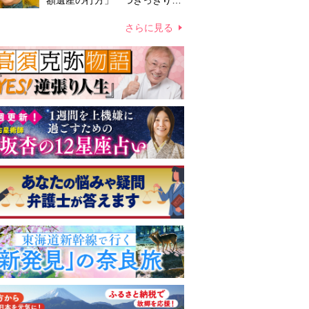
額遺産の行方」 つきっきりで
私生活をサポートしていた元俳
優が相続か
さらに見る