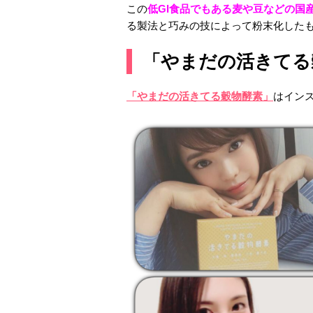
この
低GI食品でもある麦や豆などの国
る製法と巧みの技によって粉末化した
「やまだの活きてる穀
「やまだの活きてる穀物酵素」
はイン