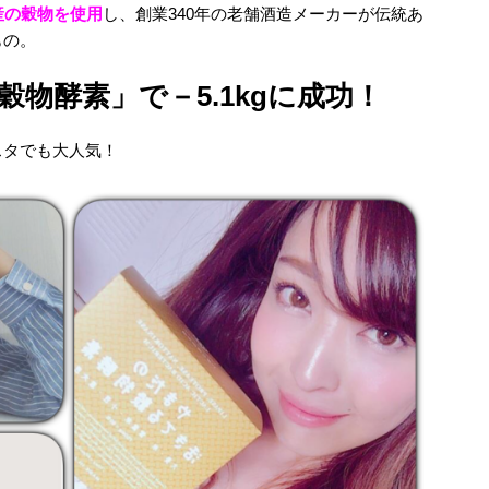
産の穀物を使用
し、創業340年の老舗酒造メーカーが伝統あ
もの。
物酵素」で－5.1kgに成功！
スタでも大人気！