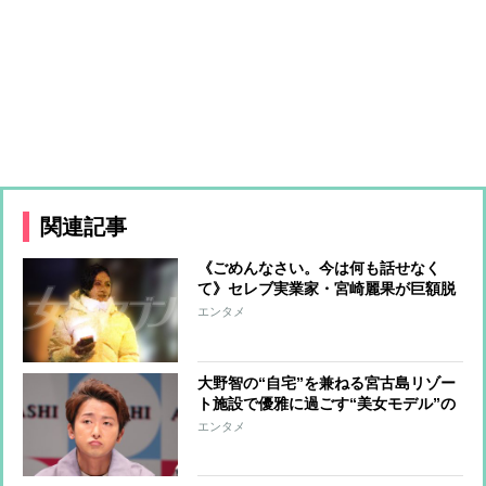
関連記事
《ごめんなさい。今は何も話せなく
て》セレブ実業家・宮崎麗果が巨額脱
税で告発「億単位の架空の経費計上」
エンタメ
疑惑を直撃
大野智の“自宅”を兼ねる宮古島リゾー
ト施設で優雅に過ごす“美女モデル”の
存在 SNSにクリスマスパーティーの
エンタメ
様子を投稿し“匂わせ”疑惑も