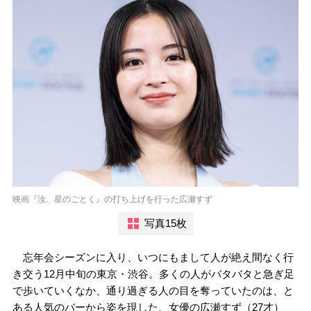
映画『汝、星のごとく』の打ち上げを行った広瀬すず
写真15枚
忘年会シーズンに入り、いつにもまして人が絶え間なく行
き交う12月中旬の東京・渋谷。多くの人がバタバタと急ぎ足
で歩いていくなか、通り過ぎる人の目を奪っていたのは、と
ある人気のバーから姿を現した、女優の広瀬すず（27才）