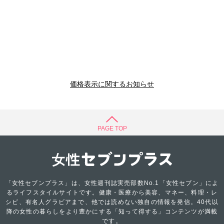
価格表示に関するお知らせ
PAGE TOP
「女性セブンプラス」は、女性週刊誌実売部数No.1「女性セブン」によ
るライフスタイルサイトです。健康・医療から美容、マネー、料理・レ
シピ、有名人グラビアまで、他では読めない独自の情報を発信。40代以
降の女性の暮らしをより豊かにする「知って得する」コンテンツが満載
です。