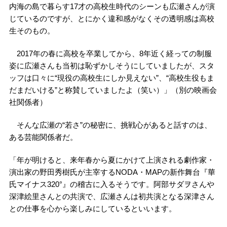
内海の島で暮らす17才の高校生時代のシーンも広瀬さんが演
じているのですが、とにかく違和感がなくその透明感は高校
生そのもの。
2017年の春に高校を卒業してから、8年近く経っての制服
姿に広瀬さんも当初は恥ずかしそうにしていましたが、スタ
ッフは口々に“現役の高校生にしか見えない”、“高校生役もま
だまだいける”と称賛していましたよ（笑い）」（別の映画会
社関係者）
そんな広瀬の“若さ”の秘密に、挑戦心があると話すのは、
ある芸能関係者だ。
「年が明けると、来年春から夏にかけて上演される劇作家・
演出家の野田秀樹氏が主宰するNODA・MAPの新作舞台『華
氏マイナス320°』の稽古に入るそうです。阿部サダヲさんや
深津絵里さんとの共演で、広瀬さんは初共演となる深津さん
との仕事を心から楽しみにしているといいます。