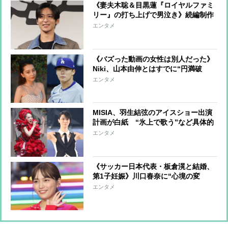
《妻夫木聡＆目黒蓮『ロイヤルファミ
リー』の打ち上げで男泣き》続編制作
懇願の妻夫木「なんとか蓮のスケジュ
エンタメ
ールの都合をつけて」“ぶきめめ”コン
ビ復活の気運高まる
《バズった動画の女性は別人だった》
Niki、山本由伸とはすでに“円満破
局” それでも「交際関係を否定しな
エンタメ
い」理由
MISIA、羽生結弦のアイスショー出演
計画が白紙 “氷上で歌う”など具体的
な演出プランもあったが、条件が折り
エンタメ
合わず
《サッカー日本代表・板倉滉と結婚、
第1子妊娠》川口春奈に“心境の変
化”をもたらした主演映画『ママせ
エンタメ
か』 身を削って「がんに蝕まれる
母」を演じた壮絶な撮影現場