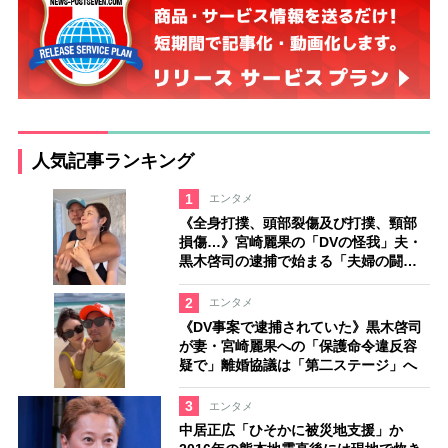
人気記事ランキング
1
エンタメ
《全身打撲、頭部裂傷及び打撲、頸部
損傷…》宮崎麗果の「DVの怪我」夫・
黒木啓司の逮捕で始まる「夫婦の闘
争」
2
エンタメ
《DV事案で逮捕されていた》黒木啓司
が妻・宮崎麗果への「保護命令違反容
疑で」離婚協議は「第二ステージ」へ
3
エンタメ
中居正広「ひそかに被災地支援」か