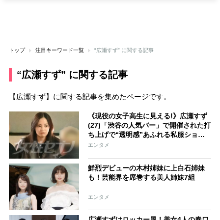
トップ
注目キーワード一覧
“広瀬すず” に関する記事
“広瀬すず” に関する記事
【広瀬すず】に関する記事を集めたページです。
《現役の女子高生に見える!》広瀬すず
(27)「渋谷の人気バー」で開催された打
ち上げで“透明感”あふれる私服ショッ
ト
エンタメ
鮮烈デビューの木村姉妹に上白石姉妹
も！芸能界を席巻する美人姉妹7組
エンタメ
広瀬すずはロッカー風！美女4人の春ワ