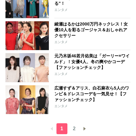
る”！
エンタメ
綾瀬はるかは2000万円ネックレス！女
優10人を彩るゴージャス＆おしゃれア
クセサリー
エンタメ
元乃木坂46若月佑美は「ガーリー×ワイ
ルド」！女優4人、冬の爽やかコーデ
【ファッションチェック】
エンタメ
広瀬すず＆アリス、白石麻衣ら5人のワ
ンピ＆ドレスコーデを一気見せ！【フ
ァッションチェック】
エンタメ
1
2