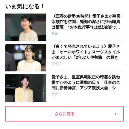
いま気になる！
《圧巻の伊勢36時間》愛子さまが鳥羽
水族館を訪問、知識の深さに担当職員
は驚嘆 “お木曳行事”には法被姿で参
加「市民に交じって一生懸命引いてお
社会
られました」
《白くて発光されているよう》愛子さ
ま「オールホワイト」スーツスタイル
がまぶしい「2年ぶり伊勢路」の輝き
ライフ
愛子さま、皇室典範改正の暗雲を跳ね
返すかのように激動の日々 仕事の合
間に伊勢神宮、アジア競技大会、シン
ガポール…スケジュールはびっしり
社会
「天皇家のご長女」の揺るがぬ思い
さらに見る