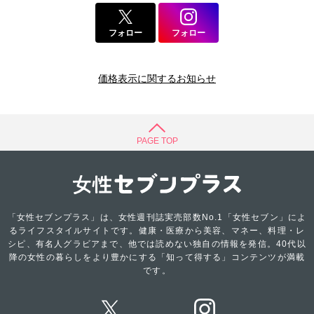
フォロー
フォロー
価格表示に関するお知らせ
PAGE TOP
「女性セブンプラス」は、女性週刊誌実売部数No.1「女性セブン」によ
るライフスタイルサイトです。健康・医療から美容、マネー、料理・レ
シピ、有名人グラビアまで、他では読めない独自の情報を発信。40代以
降の女性の暮らしをより豊かにする「知って得する」コンテンツが満載
です。