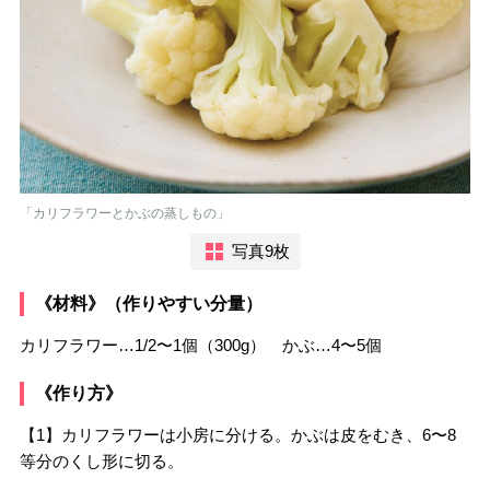
「カリフラワーとかぶの蒸しもの」
写真9枚
《材料》（作りやすい分量）
カリフラワー…1/2〜1個（300g） かぶ…4〜5個
《作り方》
【1】カリフラワーは小房に分ける。かぶは皮をむき、6〜8
等分のくし形に切る。