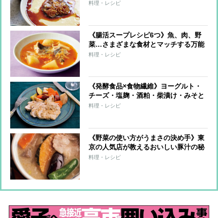
す、体を整える料理家ウー・ウェンさ
料理・レシピ
んのご自愛レシピ
《腸活スープレシピ6つ》魚、肉、野
菜…さまざまな食材とマッチする万能
食材「キムチ」のスープで冬を乗り切
料理・レシピ
ろう
《発酵食品×食物繊維》ヨーグルト・
チーズ・塩麹・酒粕・柴漬け・みそと
野菜を組み合わせた「シンバイオティ
料理・レシピ
クス」おかずレシピ5つ
《野菜の使い方がうまさの決め手》東
京の人気店が教えるおいしい豚汁の秘
密とレシピ2つ
料理・レシピ