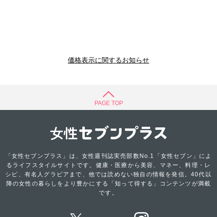
価格表示に関するお知らせ
PAGE TOP
「女性セブンプラス」は、女性週刊誌実売部数No.1「女性セブン」によ
るライフスタイルサイトです。健康・医療から美容、マネー、料理・レ
シピ、有名人グラビアまで、他では読めない独自の情報を発信。40代以
降の女性の暮らしをより豊かにする「知って得する」コンテンツが満載
です。