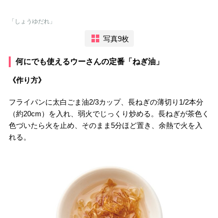
「しょうゆだれ」
写真9枚
何にでも使えるウーさんの定番「ねぎ油」
《作り方》
フライパンに太白ごま油2/3カップ、長ねぎの薄切り1/2本分
（約20cm）を入れ、弱火でじっくり炒める。長ねぎが茶色く
色づいたら火を止め、そのまま5分ほど置き、余熱で火を入
れる。