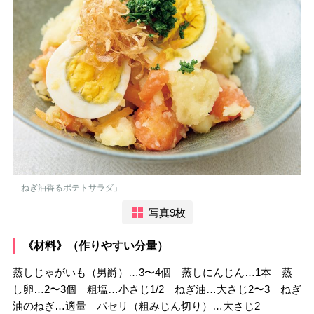
「ねぎ油香るポテトサラダ」
写真9枚
《材料》（作りやすい分量）
蒸しじゃがいも（男爵）…3〜4個 蒸しにんじん…1本 蒸
し卵…2〜3個 粗塩…小さじ1/2 ねぎ油…大さじ2〜3 ねぎ
油のねぎ…適量 パセリ（粗みじん切り）…大さじ2