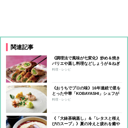
関連記事
《調理法で風味が七変化》炒め＆焼き
バリエや蒸し料理などしょうが＆ねぎ
の「メインおかず」レシピ6つ
料理・レシピ
《おうちでプロの味》16年連続で星を
とった中華「KOBAYASHI」シェフが
教える「雲白肉」「いかときゅうりの
料理・レシピ
和え物」「蒸し鶏」「紅茶卵」
《「大鉢茶碗蒸し」＆「レタスと桜え
びのスープ」》夏の冷えと疲れを癒や