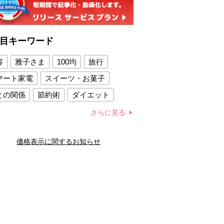
目キーワード
容
雅子さま
100均
旅行
マート家電
スイーツ・お菓子
との関係
節約術
ダイエット
康法
新製品
さらに見る
容賢者のダイエットグッズ
価格表示に関するお知らせ
との関係
新津春子
どか食い