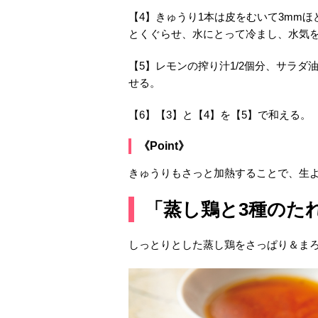
【4】きゅうり1本は皮をむいて3mmほ
とくぐらせ、水にとって冷まし、水気
【5】レモンの搾り汁1/2個分、サラダ
せる。
【6】【3】と【4】を【5】で和える。
《Point》
きゅうりもさっと加熱することで、生
「蒸し鶏と3種のた
しっとりとした蒸し鶏をさっぱり＆ま