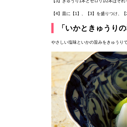
【3】きゅうり1本とセロリ1/2本はそ
【4】皿に【1】、【3】を盛りつけ、【
「いかときゅうりの
やさしい塩味といかの旨みをきゅうり