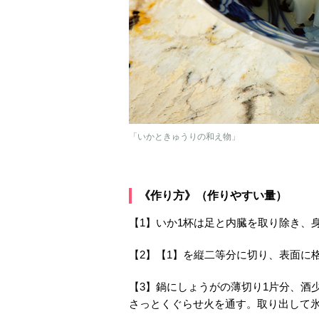
「いかときゅうりの和え物」
《作り方》（作りやすい量）
【1】いか1杯は足と内臓を取り除き、
【2】【1】を縦二等分に切り、表面に
【3】鍋にしょうがの薄切り1片分、酒少
さっとくぐらせ火を通す。取り出して