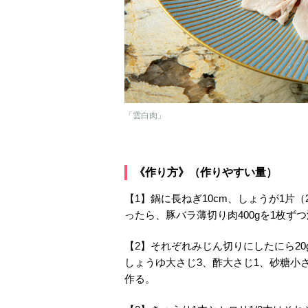
「雲白肉」
《作り方》（作りやすい量）
【1】鍋に長ねぎ10cm、しょうが1片（
ったら、豚バラ薄切り肉400gを1枚
【2】それぞれみじん切りにしたにら20
しょうゆ大さじ3、酢大さじ1、砂糖小さ
作る。