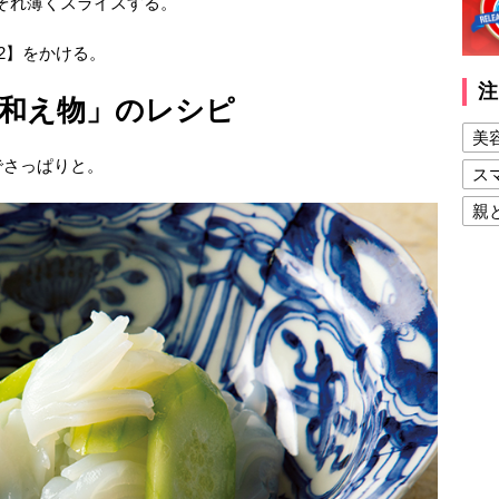
れぞれ薄くスライスする。
2】をかける。
注
和え物」のレシピ
美
でさっぱりと。
ス
親
健
美
夫