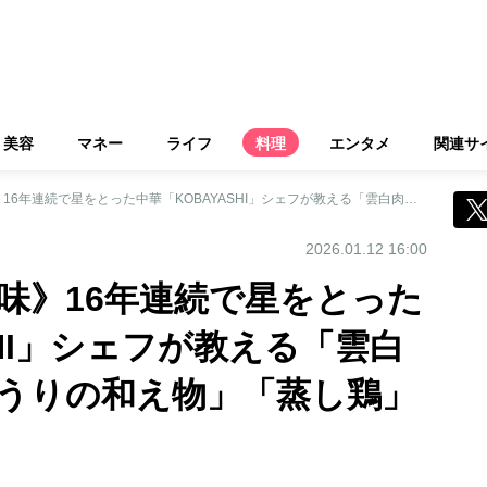
美容
マネー
ライフ
料理
エンタメ
関連サ
《おうちでプロの味》16年連続で星をとった中華「KOBAYASHI」シェフが教える「雲白肉」「いかときゅうりの和え物」「蒸し鶏」「紅茶卵」
2026.01.12 16:00
味》16年連続で星をとった
SHI」シェフが教える「雲白
うりの和え物」「蒸し鶏」