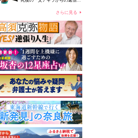
死後の「父アキラからの返信」
布施辰徳が涙で明かす「順番が
違う」
さらに見る