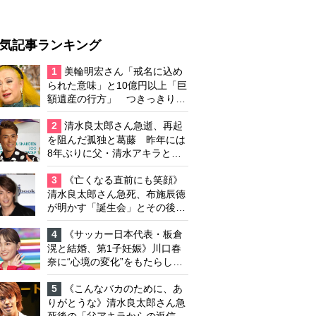
気記事ランキング
1
美輪明宏さん「戒名に込め
られた意味」と10億円以上「巨
額遺産の行方」 つきっきりで
私生活をサポートしていた元俳
優が相続か
2
清水良太郎さん急逝、再起
を阻んだ孤独と葛藤 昨年には
8年ぶりに父・清水アキラと共
演、本格的な活動再開に向かっ
ていたが…周囲が懸念していた
3
《亡くなる直前にも笑顔》
「不安定なところ」
清水良太郎さん急死、布施辰徳
が明かす「誕生会」とその後の
メッセージ
4
《サッカー日本代表・板倉
滉と結婚、第1子妊娠》川口春
奈に“心境の変化”をもたらした
主演映画『ママせか』 身を削
って「がんに蝕まれる母」を演
5
《こんなバカのために、あ
じた壮絶な撮影現場
りがとうな》清水良太郎さん急