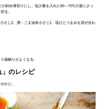
どの斜め薄切りにし、塩少量を入れた60～70℃の湯にさっ
を切る。
油小さじ2、酒・ごま油各小さじ1、塩ひとつまみを混ぜ合わ
より歯触りがよくなる。
れ」のレシピ
ろやかに。