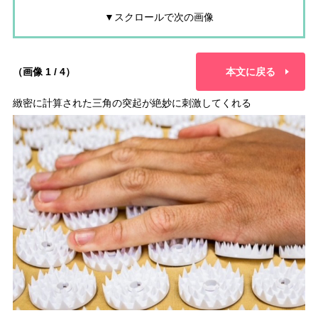
▼スクロールで次の画像
（画像 1 / 4）
本文に戻る
緻密に計算された三角の突起が絶妙に刺激してくれる