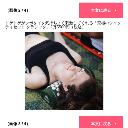
（画像 2 / 4）
本文に戻る
トゲトゲがツボをイタ気持ちよく刺激してくれる「究極のシャク
ティセット クラシック」2万5500円（税込）
（画像 3 / 4）
本文に戻る