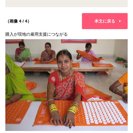
（画像 4 / 4）
本文に戻る
購入が現地の雇用支援につながる