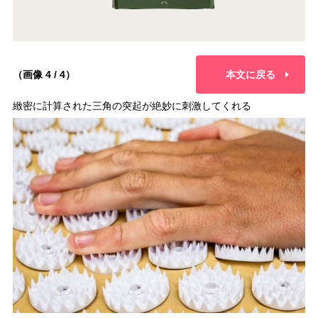
（画像 4 / 4）
本文に戻る
緻密に計算された三角の突起が絶妙に刺激してくれる