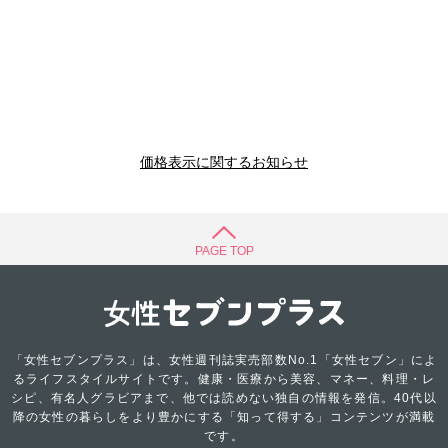
価格表示に関するお知らせ
PAGE TOP
「女性セブンプラス」は、女性週刊誌実売部数No.1「女性セブン」によ
るライフスタイルサイトです。健康・医療から美容、マネー、料理・レ
シピ、有名人グラビアまで、他では読めない独自の情報を発信。40代以
降の女性の暮らしをより豊かにする「知って得する」コンテンツが満載
です。