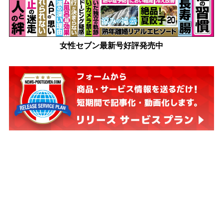
女性セブン最新号好評発売中