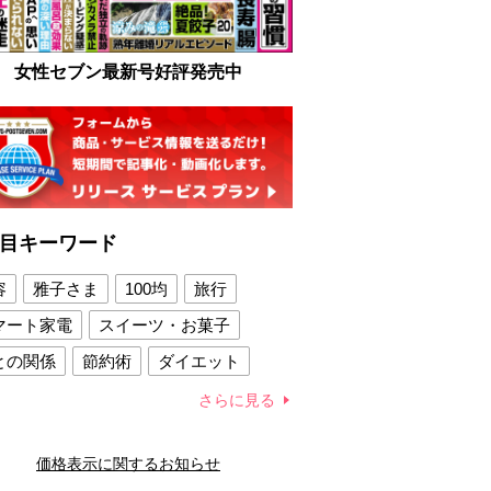
女性セブン最新号好評発売中
目キーワード
容
雅子さま
100均
旅行
マート家電
スイーツ・お菓子
との関係
節約術
ダイエット
康法
新製品
さらに見る
容賢者のダイエットグッズ
価格表示に関するお知らせ
との関係
新津春子
どか食い