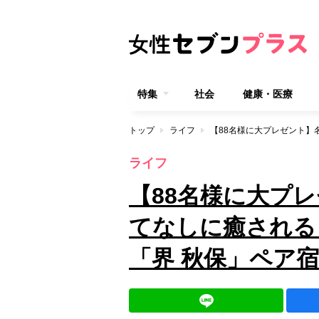
特集
社会
健康・医療
トップ
ライフ
ライフ
【88名様に大プ
てなしに癒される
「界 秋保」ペア