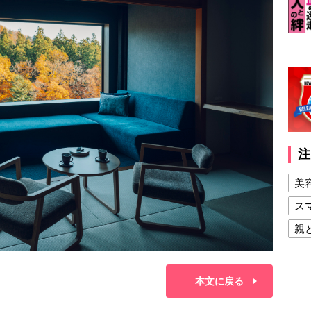
注
美
ス
親
健
美
本文に戻る
夫