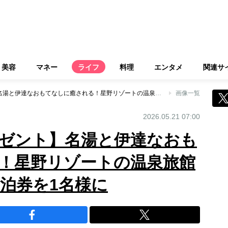
美容
マネー
ライフ
料理
エンタメ
関連サ
【88名様に大プレゼント】名湯と伊達なおもてなしに癒される！星野リゾートの温泉旅館「界 秋保」ペア宿泊券を1名様に
画像一覧
2026.05.21 07:00
レゼント】名湯と伊達なおも
！星野リゾートの温泉旅館
宿泊券を1名様に