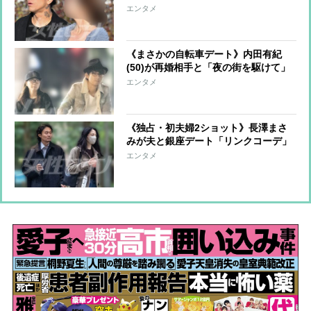
SNSの自虐投稿も関係ない「若者から
エンタメ
も支持される」現在地
《まさかの自転車デート》内田有紀
(50)が再婚相手と「夜の街を駆けて」
映画のワンシーンのような“リアルな
エンタメ
目撃談”
《独占・初夫婦2ショット》長澤まさ
みが夫と銀座デート「リンクコーデ」
で左手薬指に指輪が光って
エンタメ