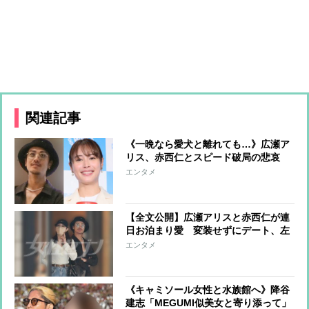
関連記事
《一晩なら愛犬と離れても…》広瀬ア
リス、赤西仁とスピード破局の悲哀
「ペアリング」「ハワイにも同行」尽
エンタメ
くしきったその果てに
【全文公開】広瀬アリスと赤西仁が連
日お泊まり愛 変装せずにデート、左
手薬指にはお揃いの指輪…出会って1
エンタメ
か月で急接近 アリスの結婚観にも変
化
《キャミソール女性と水族館へ》降谷
建志「MEGUMI似美女と寄り添って」