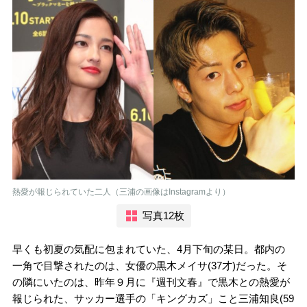
熱愛が報じられていた二人（三浦の画像はInstagramより）
写真12枚
早くも初夏の気配に包まれていた、4月下旬の某日。都内の
一角で目撃されたのは、女優の黒木メイサ(37才)だった。そ
の隣にいたのは、昨年９月に『週刊文春』で黒木との熱愛が
報じられた、サッカー選手の「キングカズ」こと三浦知良(59