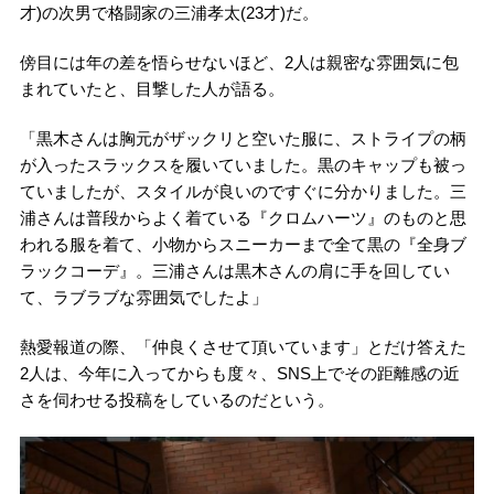
才)の次男で格闘家の三浦孝太(23才)だ。
傍目には年の差を悟らせないほど、2人は親密な雰囲気に包
まれていたと、目撃した人が語る。
「黒木さんは胸元がザックリと空いた服に、ストライプの柄
が入ったスラックスを履いていました。黒のキャップも被っ
ていましたが、スタイルが良いのですぐに分かりました。三
浦さんは普段からよく着ている『クロムハーツ』のものと思
われる服を着て、小物からスニーカーまで全て黒の『全身ブ
ラックコーデ』。三浦さんは黒木さんの肩に手を回してい
て、ラブラブな雰囲気でしたよ」
熱愛報道の際、「仲良くさせて頂いています」とだけ答えた
2人は、今年に入ってからも度々、SNS上でその距離感の近
さを伺わせる投稿をしているのだという。