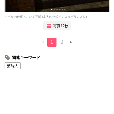
モデルの仕事もこなす三浦 (本人の公式インスタグラムより)
写真12枚
1
2
関連キーワード
芸能人