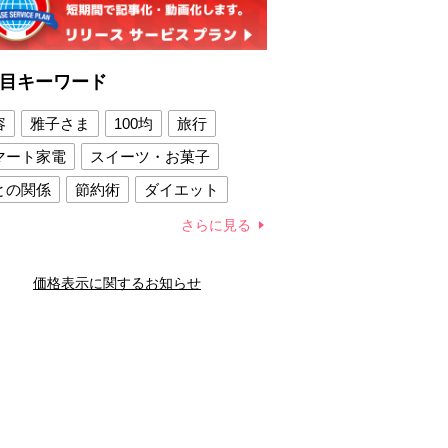
目キーワード
容
雅子さま
100均
旅行
マート家電
スイーツ・お菓子
との関係
節約術
ダイエット
康法
新製品
さらに見る
容賢者のダイエットグッズ
価格表示に関するお知らせ
との関係
新津春子
どか食い