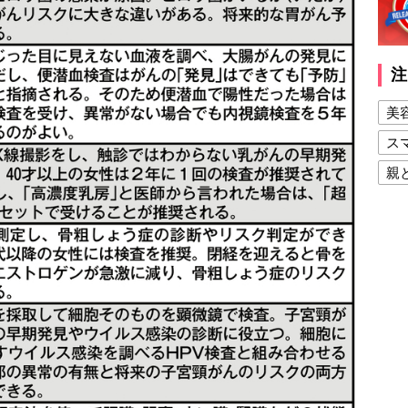
注
美
ス
親
健
美
夫