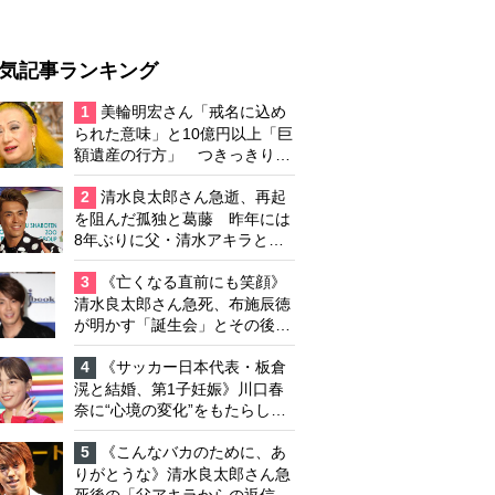
気記事ランキング
1
美輪明宏さん「戒名に込め
られた意味」と10億円以上「巨
額遺産の行方」 つきっきりで
私生活をサポートしていた元俳
優が相続か
2
清水良太郎さん急逝、再起
を阻んだ孤独と葛藤 昨年には
8年ぶりに父・清水アキラと共
演、本格的な活動再開に向かっ
ていたが…周囲が懸念していた
3
《亡くなる直前にも笑顔》
「不安定なところ」
清水良太郎さん急死、布施辰徳
が明かす「誕生会」とその後の
メッセージ
4
《サッカー日本代表・板倉
滉と結婚、第1子妊娠》川口春
奈に“心境の変化”をもたらした
主演映画『ママせか』 身を削
って「がんに蝕まれる母」を演
5
《こんなバカのために、あ
じた壮絶な撮影現場
りがとうな》清水良太郎さん急