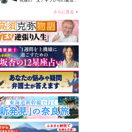
死後の「父アキラからの返信」
布施辰徳が涙で明かす「順番が
違う」
さらに見る