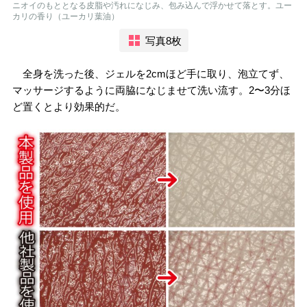
ニオイのもととなる皮脂や汚れになじみ、包み込んで浮かせて落とす。ユー
カリの香り（ユーカリ葉油）
写真8枚
全身を洗った後、ジェルを2cmほど手に取り、泡立てず、
マッサージするように両脇になじませて洗い流す。2〜3分ほ
ど置くとより効果的だ。