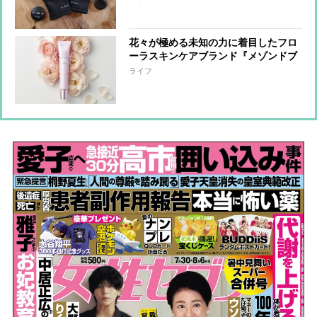
若々しく
花々が極める未知の力に着目したフロ
ーラスキンケアブランド『メゾンドブ
ーケ プロテクトデイクリーム』外的刺
ライフ
激から肌を守りながら、保湿成分を角
質層までしっかり届ける