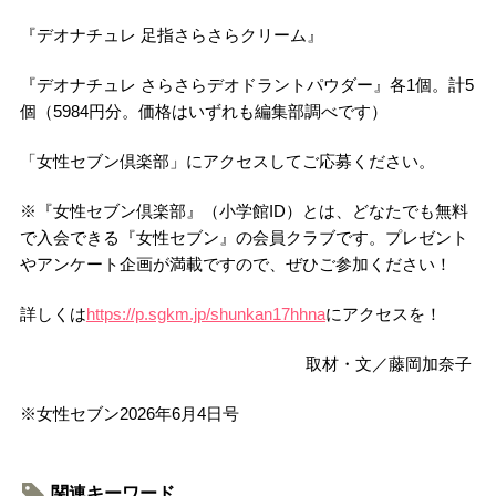
『デオナチュレ 足指さらさらクリーム』
『デオナチュレ さらさらデオドラントパウダー』各1個。計5
個（5984円分。価格はいずれも編集部調べです）
「女性セブン倶楽部」にアクセスしてご応募ください。
※『女性セブン倶楽部』（小学館ID）とは、どなたでも無料
で入会できる『女性セブン』の会員クラブです。プレゼント
やアンケート企画が満載ですので、ぜひご参加ください！
詳しくは
https://p.sgkm.jp/shunkan17hhna
にアクセスを！
取材・文／藤岡加奈子
※女性セブン2026年6月4日号
関連キーワード