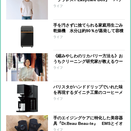
ドを動かせる新構造を採用、動いても
ライフ
ズレにくい着用感
手を汚さずに捨てられる家庭用生ごみ
乾燥機 水分は約90％が蒸発して容積
は約80％減量 肉片・貝殻・骨・種な
ライフ
どの処理も可能
《縮みやしわのリカバリー方法も》お
うちクリーニング研究家が教えるウー
ル＆カシミヤセーターの洗い方
ライフ
バリスタがハンドドリップでいれた味
を再現するダイニチ工業のコーヒーメ
ーカー 抽出スタイルの異なる2人の
ライフ
バリスタの個性に応じた2つのモード
を搭載
手のエイジングケアに特化した美容器
具『Dr.Beau Beau-te』 EMSとイオ
ン浸透のダブルケアで、手元の印象を
ライフ