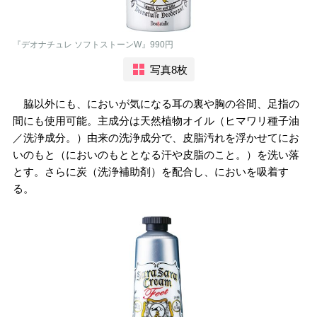
『デオナチュレ ソフトストーンW』990円
写真8枚
脇以外にも、においが気になる耳の裏や胸の谷間、足指の
間にも使用可能。主成分は天然植物オイル（ヒマワリ種子油
／洗浄成分。）由来の洗浄成分で、皮脂汚れを浮かせてにお
いのもと（においのもととなる汗や皮脂のこと。）を洗い落
とす。さらに炭（洗浄補助剤）を配合し、においを吸着す
る。