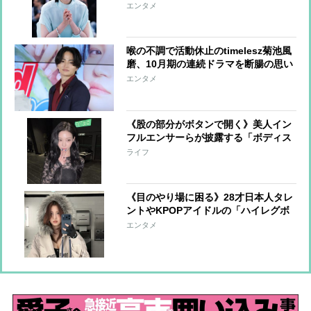
える規制”続くなか「圧巻の気品」
エンタメ
喉の不調で活動休止のtimelesz菊池風
磨、10月期の連続ドラマを断腸の思い
で降板 代役オファーを二つ返事で引
エンタメ
き受けたのは、“唯一無二の親
友”Snow Man向井康二
《股の部分がボタンで開く》美人イン
フルエンサーらが披露する「ボディス
ーツ」が体型論争に「今夏日本でも流
ライフ
行の兆し」
《目のやり場に困る》28才日本人タレ
ントやKPOPアイドルの「ハイレグボ
ディスーツ」に賛否、実は「性的な意
エンタメ
味合いはない」という合理的な着こな
し