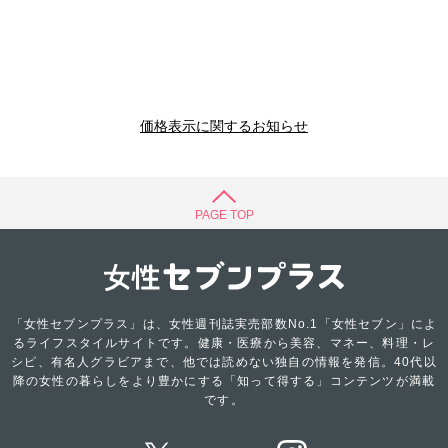
価格表示に関するお知らせ
PAGE TOP
「女性セブンプラス」は、女性週刊誌実売部数No.1「女性セブン」によ
るライフスタイルサイトです。健康・医療から美容、マネー、料理・レ
シピ、有名人グラビアまで、他では読めない独自の情報を発信。40代以
降の女性の暮らしをより豊かにする「知って得する」コンテンツが満載
です。