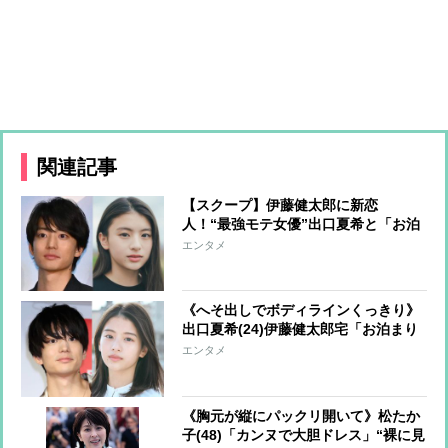
関連記事
【スクープ】伊藤健太郎に新恋
人！“最強モテ女優”出口夏希と「お泊
まり愛」 元カノと破局後の伊藤がグ
エンタメ
イグイとアプローチして交際に発展
《へそ出しでボディラインくっきり》
出口夏希(24)伊藤健太郎宅「お泊まり
私服」にファン熱視線「Z世代のファ
エンタメ
ッションリーダー」
《胸元が縦にパックリ開いて》松たか
子(48)「カンヌで大胆ドレス」“裸に見