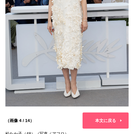
（画像 4 / 14）
本文に戻る
松たか子（48）（写真／アフロ）