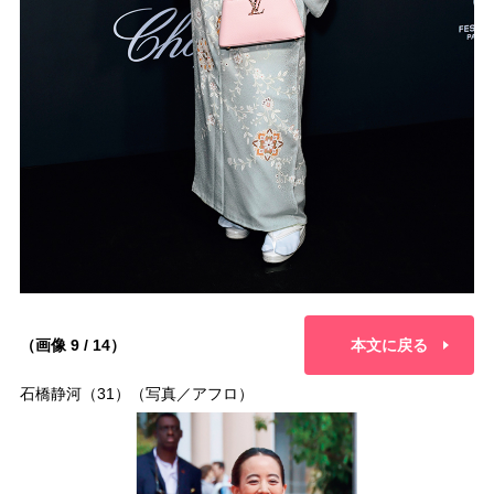
（画像 9 / 14）
本文に戻る
石橋静河（31）（写真／アフロ）