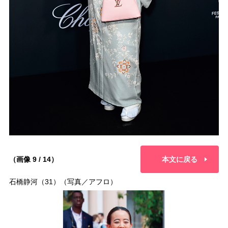
（画像 9 / 14）
本文に戻る
石橋静河（31）（写真／アフロ）