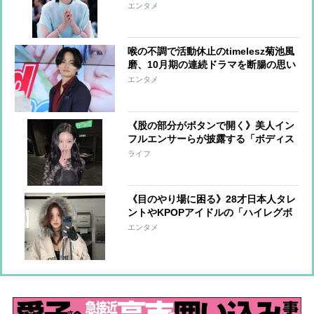
える規制”続くなか「圧巻の気品」
エンタメ
喉の不調で活動休止のtimelesz菊池風
磨、10月期の連続ドラマを断腸の思い
で降板 代役オファーを二つ返事で引
エンタメ
き受けたのは、“唯一無二の親
友”Snow Man向井康二
《股の部分がボタンで開く》美人イン
フルエンサーらが披露する「ボディス
ーツ」が体型論争に「今夏日本でも流
ライフ
行の兆し」
《目のやり場に困る》28才日本人タレ
ントやKPOPアイドルの「ハイレグボ
ディスーツ」に賛否、実は「性的な意
エンタメ
味合いはない」という合理的な着こな
し