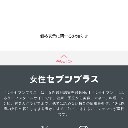
価格表示に関するお知らせ
PAGE TOP
「女性セブンプラス」は、女性週刊誌実売部数No.1「女性セブン」によ
るライフスタイルサイトです。健康・医療から美容、マネー、料理・レ
シピ、有名人グラビアまで、他では読めない独自の情報を発信。40代以
降の女性の暮らしをより豊かにする「知って得する」コンテンツが満載
です。