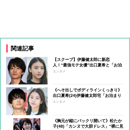
関連記事
【スクープ】伊藤健太郎に新恋
人！“最強モテ女優”出口夏希と「お泊
まり愛」 元カノと破局後の伊藤がグ
エンタメ
イグイとアプローチして交際に発展
《へそ出しでボディラインくっきり》
出口夏希(24)伊藤健太郎宅「お泊まり
私服」にファン熱視線「Z世代のファ
エンタメ
ッションリーダー」
《胸元が縦にパックリ開いて》松たか
子(48)「カンヌで大胆ドレス」“裸に見