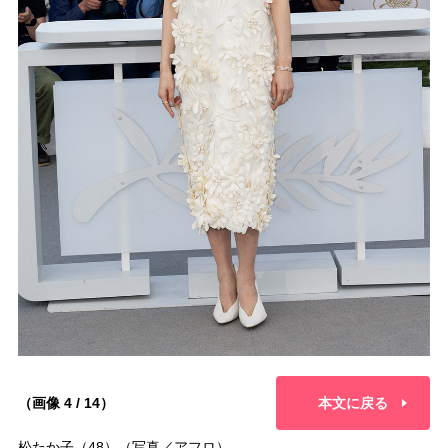
（画像 4 / 14）
本文に戻る
松たか子（48）（写真／アフロ）