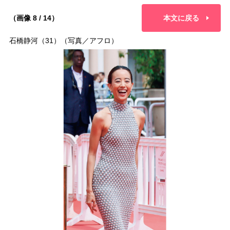
（画像 8 / 14）
本文に戻る
石橋静河（31）（写真／アフロ）