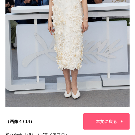
（画像 4 / 14）
本文に戻る
松たか子（48）（写真／アフロ）