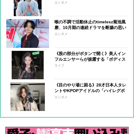
える規制”続くなか「圧巻の気品」
エンタメ
喉の不調で活動休止のtimelesz菊池風
磨、10月期の連続ドラマを断腸の思い
で降板 代役オファーを二つ返事で引
エンタメ
き受けたのは、“唯一無二の親
友”Snow Man向井康二
《股の部分がボタンで開く》美人イン
フルエンサーらが披露する「ボディス
ーツ」が体型論争に「今夏日本でも流
ライフ
行の兆し」
《目のやり場に困る》28才日本人タレ
ントやKPOPアイドルの「ハイレグボ
ディスーツ」に賛否、実は「性的な意
エンタメ
味合いはない」という合理的な着こな
し