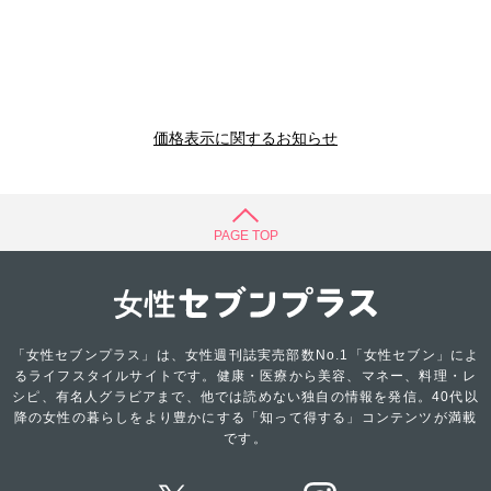
価格表示に関するお知らせ
PAGE TOP
「女性セブンプラス」は、女性週刊誌実売部数No.1「女性セブン」によ
るライフスタイルサイトです。健康・医療から美容、マネー、料理・レ
シピ、有名人グラビアまで、他では読めない独自の情報を発信。40代以
降の女性の暮らしをより豊かにする「知って得する」コンテンツが満載
です。