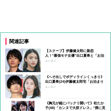
関連記事
【スクープ】伊藤健太郎に新恋
人！“最強モテ女優”出口夏希と「お泊
まり愛」 元カノと破局後の伊藤がグ
エンタメ
イグイとアプローチして交際に発展
《へそ出しでボディラインくっきり》
出口夏希(24)伊藤健太郎宅「お泊まり
私服」にファン熱視線「Z世代のファ
エンタメ
ッションリーダー」
《胸元が縦にパックリ開いて》松たか
子(48)「カンヌで大胆ドレス」“裸に見