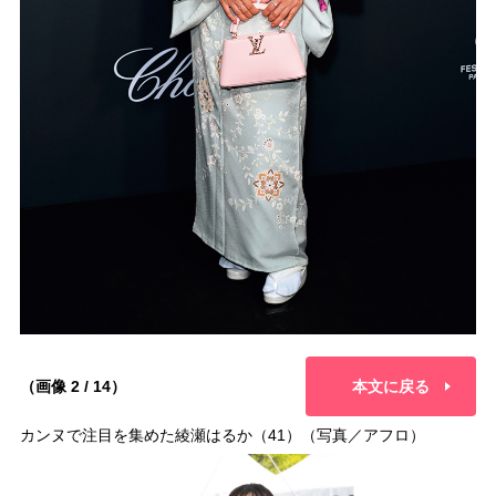
（画像 2 / 14）
本文に戻る
カンヌで注目を集めた綾瀬はるか（41）（写真／アフロ）