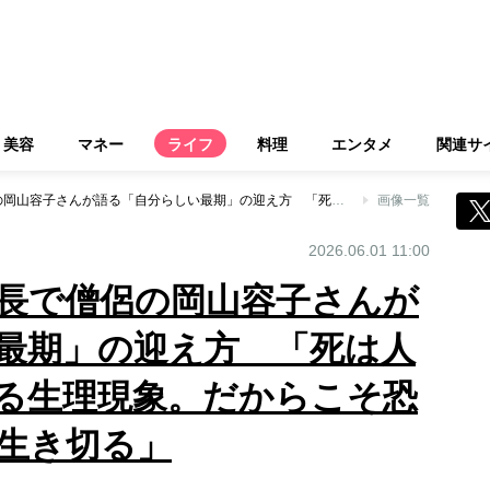
美容
マネー
ライフ
料理
エンタメ
関連サ
在宅クリニック院長で僧侶の岡山容子さんが語る「自分らしい最期」の迎え方 「死は人生の延長線上にある生理現象。だからこそ恐れずに自分らしく生き切る」
画像一覧
2026.06.01 11:00
長で僧侶の岡山容子さんが
最期」の迎え方 「死は人
る生理現象。だからこそ恐
生き切る」