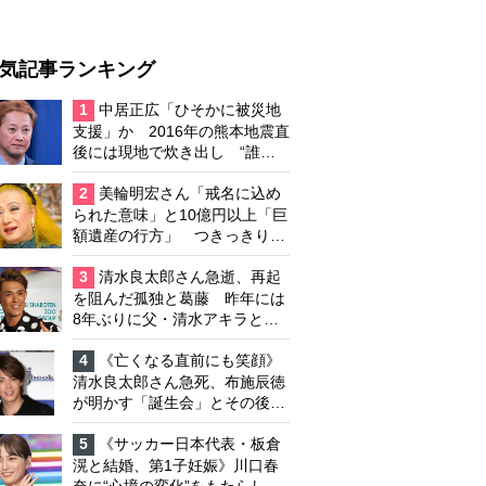
気記事ランキング
1
中居正広「ひそかに被災地
支援」か 2016年の熊本地震直
後には現地で炊き出し “誰に
も知られなくて良い”と、むし
ろ強まる福祉活動への思い
2
美輪明宏さん「戒名に込め
られた意味」と10億円以上「巨
額遺産の行方」 つきっきりで
私生活をサポートしていた元俳
優が相続か
3
清水良太郎さん急逝、再起
を阻んだ孤独と葛藤 昨年には
8年ぶりに父・清水アキラと共
演、本格的な活動再開に向かっ
ていたが…周囲が懸念していた
4
《亡くなる直前にも笑顔》
「不安定なところ」
清水良太郎さん急死、布施辰徳
が明かす「誕生会」とその後の
メッセージ
5
《サッカー日本代表・板倉
滉と結婚、第1子妊娠》川口春