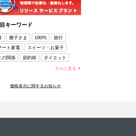
目キーワード
容
雅子さま
100均
旅行
マート家電
スイーツ・お菓子
との関係
節約術
ダイエット
康法
新製品
さらに見る
容賢者のダイエットグッズ
価格表示に関するお知らせ
との関係
新津春子
どか食い