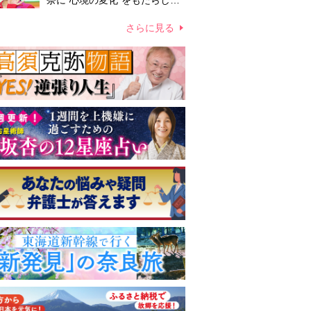
奈に“心境の変化”をもたらした
主演映画『ママせか』 身を削
って「がんに蝕まれる母」を演
さらに見る
じた壮絶な撮影現場