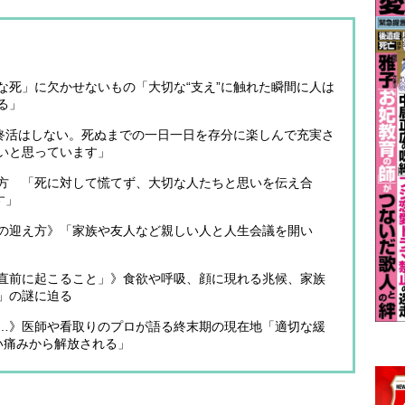
な死」に欠かせないもの「大切な“支え”に触れた瞬間に人は
る」
「終活はしない。死ぬまでの一日一日を存分に楽しんで充実さ
いと思っています」
方 「死に対して慌てず、大切な人たちと思いを伝え合
す」
の迎え方》「家族や友人など親しい人と人生会議を開い
直前に起こること」》食欲や呼吸、顔に現れる兆候、家族
」の謎に迫る
…》医師や看取りのプロが語る終末期の現在地「適切な緩
い痛みから解放される」