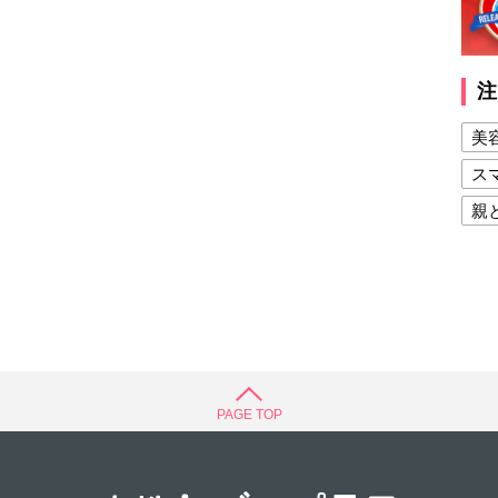
注
美
ス
親
健
美
夫
PAGE TOP