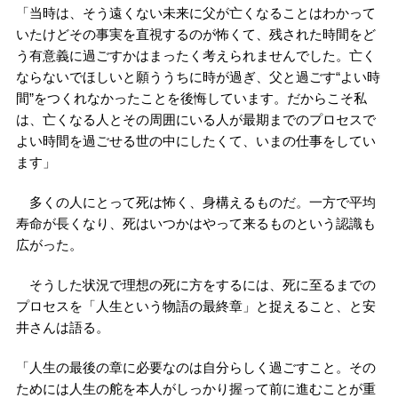
「当時は、そう遠くない未来に父が亡くなることはわかって
いたけどその事実を直視するのが怖くて、残された時間をど
う有意義に過ごすかはまったく考えられませんでした。亡く
ならないでほしいと願ううちに時が過ぎ、父と過ごす“よい時
間”をつくれなかったことを後悔しています。だからこそ私
は、亡くなる人とその周囲にいる人が最期までのプロセスで
よい時間を過ごせる世の中にしたくて、いまの仕事をしてい
ます」
多くの人にとって死は怖く、身構えるものだ。一方で平均
寿命が長くなり、死はいつかはやって来るものという認識も
広がった。
そうした状況で理想の死に方をするには、死に至るまでの
プロセスを「人生という物語の最終章」と捉えること、と安
井さんは語る。
「人生の最後の章に必要なのは自分らしく過ごすこと。その
ためには人生の舵を本人がしっかり握って前に進むことが重