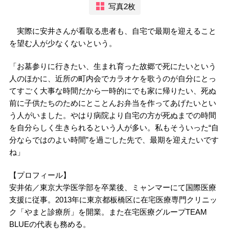
写真2枚
実際に安井さんが看取る患者も、自宅で最期を迎えること
を望む人が少なくないという。
「お墓参りに行きたい、生まれ育った故郷で死にたいという
人のほかに、近所の町内会でカラオケを歌うのが自分にとっ
てすごく大事な時間だから一時的にでも家に帰りたい、死ぬ
前に子供たちのためにとことんお弁当を作ってあげたいとい
う人がいました。やはり病院より自宅の方が死ぬまでの時間
を自分らしく生きられるという人が多い。私もそういった“自
分ならではのよい時間”を過ごした先で、最期を迎えたいです
ね」
【プロフィール】
安井佑／東京大学医学部を卒業後、ミャンマーにて国際医療
支援に従事。2013年に東京都板橋区に在宅医療専門クリニッ
ク「やまと診療所」を開業。また在宅医療グループTEAM
BLUEの代表も務める。