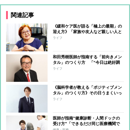
関連記事
《緩和ケア医が語る「極上の最期」の
迎え方》「家族や友人など親しい人と
人生会議を開いて、自分の意思をしっ
ライフ
かり伝える」
和田秀樹医師が指南する「前向きメン
タル」のつくり方 「“今日は絶好調
だ”“いい気分だ”と思っていれば自己
ライフ
暗示にかかって本当に前向きな気持ち
になれる」
《脳科学者が教える「ポジティブメン
タル」のつくり方》その日うまくいっ
たことを5つ選んでメモする“成功日
ライフ
記”で脳の認知を前向きに
医師が指南“健康診断・人間ドックの
受け方”「できるだけ同じ医療機関で
受診して年単位の変化を把握」「結果
健康・医療