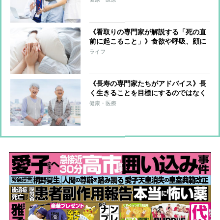
はその後の行動につなげることが大
事」【自分の体と誠実に向き合う機会
に】
《看取りの専門家が解説する「死の直
前に起こること」》食欲や呼吸、顔に
現れる兆候、家族を驚かせる「お迎え
ライフ
現象」「中治り」の謎に迫る
《長寿の専門家たちがアドバイス》長
く生きることを目標にするのではなく
「気づいたら長生きしていた」が理
健康・医療
想 ポイントは「加齢をマイナスに捉
えないこと」