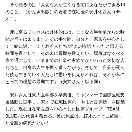
そう語るのは『大切な人が亡くなる前にあなたができる10
のこと』（かんき出版）の著者で在宅医の安井佑さん（45
才）。
「死に至るプロセスは具体的には、亡くなる半年前からの時
間が当てはまります。その半年間、自分と、家族を中心とし
て一緒に過ごしてくれる人たちが“よい時間”だったと思える
時間を過ごして、その末に最期を迎えたい。場所はなるべく
家で過ごして、いままでの仕事や家族でかかわった大切な人
たちと、自身の人生を振り返りながら。そして、自分が死ん
だ後も生きていく人たちに思いを伝えられれば、それが私に
とっての理想の最期です」（安井さん・以下同）
安井さんは東大医学部を卒業後、ミャンマーで国際医療支
援活動に従事し、33才で在宅医療の「やまと診療所」を開業
した。現在は在宅医療を中心とした医療グループ「TEAM
BLUE」の代表も務める。彼の原点は、17才のときに経験し
た父親の病死だという。