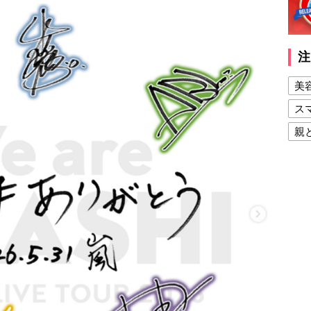
注
美
ス
親
健
美
夫