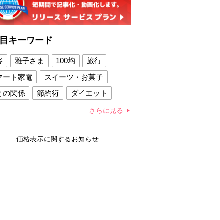
目キーワード
容
雅子さま
100均
旅行
マート家電
スイーツ・お菓子
との関係
節約術
ダイエット
康法
新製品
さらに見る
容賢者のダイエットグッズ
価格表示に関するお知らせ
との関係
新津春子
どか食い