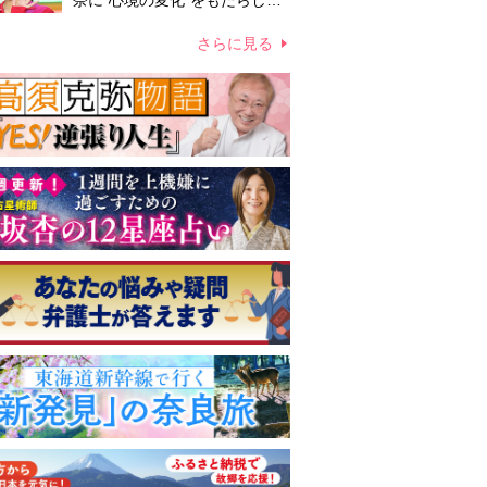
奈に“心境の変化”をもたらした
主演映画『ママせか』 身を削
って「がんに蝕まれる母」を演
さらに見る
じた壮絶な撮影現場