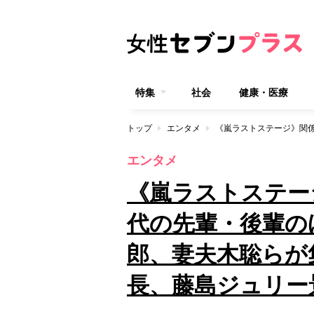
特集
社会
健康・医療
トップ
エンタメ
エンタメ
《嵐ラストステー
代の先輩・後輩の
郎、妻夫木聡らが
長、藤島ジュリー