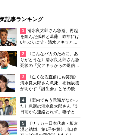
気記事ランキング
1
清水良太郎さん急逝、再起
を阻んだ孤独と葛藤 昨年には
8年ぶりに父・清水アキラと共
演、本格的な活動再開に向かっ
ていたが…周囲が懸念していた
2
《こんなバカのために、あ
「不安定なところ」
りがとうな》清水良太郎さん急
死後の「父アキラからの返信」
布施辰徳が涙で明かす「順番が
違う」
3
《亡くなる直前にも笑顔》
清水良太郎さん急死、布施辰徳
が明かす「誕生会」とその後の
メッセージ
4
《室内でもう意識がなかっ
た》急逝の清水良太郎さん「3
日前から連絡とれず」妻子とは
別居で孤独を感じていた
5
《サッカー日本代表・板倉
滉と結婚、第1子妊娠》川口春