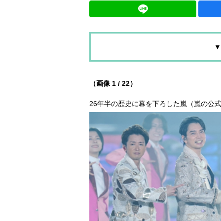
▼
（画像 1 / 22）
26年半の歴史に幕を下ろした嵐（嵐の公