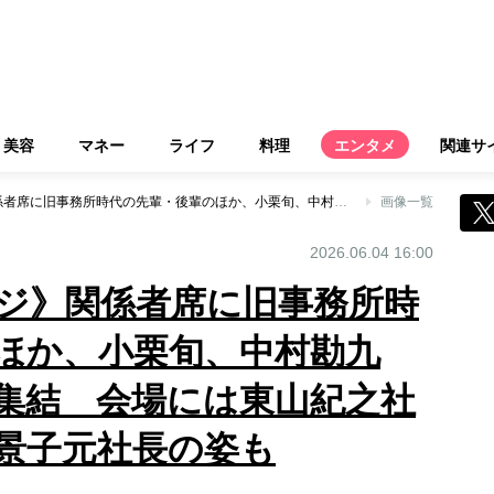
美容
マネー
ライフ
料理
エンタメ
関連サ
《嵐ラストステージ》関係者席に旧事務所時代の先輩・後輩のほか、小栗旬、中村勘九郎、妻夫木聡らが集結 会場には東山紀之社長、藤島ジュリー景子元社長の姿も
画像一覧
2026.06.04 16:00
ジ》関係者席に旧事務所時
ほか、小栗旬、中村勘九
集結 会場には東山紀之社
景子元社長の姿も