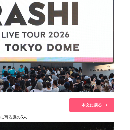
本文に戻る
に写る嵐の5人