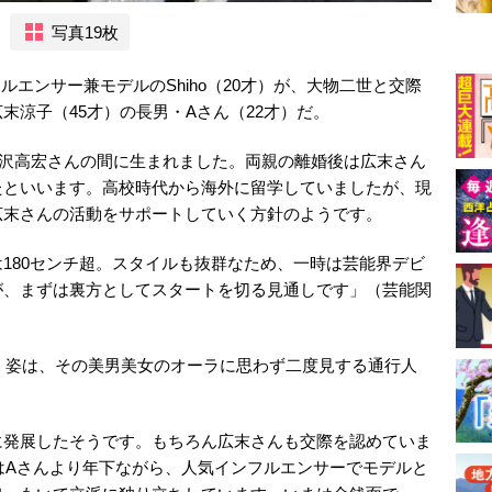
写真19枚
ンフルエンサー兼モデルのShiho（20才）が、大物二世と交際
末涼子（45才）の長男・Aさん（22才）だ。
岡沢高宏さんの間に生まれました。両親の離婚後は広末さん
たといいます。高校時代から海外に留学していましたが、現
広末さんの活動をサポートしていく方針のようです。
180センチ超。スタイルも抜群なため、一時は芸能界デビ
が、まずは裏方としてスタートを切る見通しです」（芸能関
で歩く姿は、その美男美女のオーラに思わず二度見する通行人
に発展したそうです。もちろん広末さんも交際を認めていま
んはAさんより年下ながら、人気インフルエンサーでモデルと