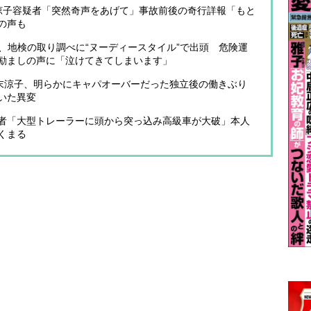
末涼子容疑者「突然奇声をあげて」事故前後の奇行詳報「もと
の声も
子、地検の取り調べに“ヌーディースタイル”で出頭 危険運
励ましの声に「泣けてきてしまいます」
広末涼子、明らかにキャパオーバーだった独立後の働きぶり
いた異変
者「大型トレーラーに頭から突っ込み高級車が大破」本人
くまる