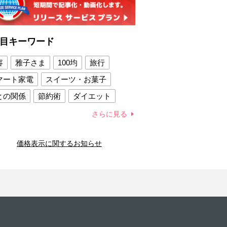
目キーワード
容
雅子さま
100均
旅行
マート家電
スイーツ・お菓子
との関係
節約術
ダイエット
康法
新製品
さらに見る
容賢者のダイエットグッズ
価格表示に関するお知らせ
との関係
新津春子
どか食い