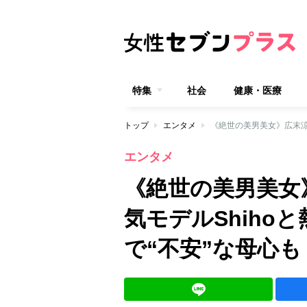
特集
社会
健康・医療
トップ
エンタメ
エンタメ
《絶世の美男美女》
気モデルShiho
で“不安”な母心も