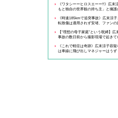
《ワタシーーヒロスエーー!!》広
もと独自の世界観の持ち主」と擁護
《時速185kmで追突事故》広末涼
転致傷は適用されず安堵、ファンの
【“理想の母子家庭”という呪縛】
事故の数日前から撮影現場で起きて
《これで軽症は奇跡》広末涼子容疑
は車線に飛び出しマネジャーはうず