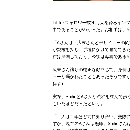
TikTokフォロワー数30万人を誇るイ
中であることがわかった。お相手は、広
「Aさんは、広末さんとデザイナーの
が親権を持ち、手塩にかけて育ててき
在は帰国しており、今後は母親である
広末さん譲りの端正な顔立ちで、身長は
ューが囁かれたこともあったそうです
係者）
実際、ShihoとAさんが渋谷を並ん
もいたほどだったという。
「二人は半年ほど前に知り合い、交際
すが、現在のAさんは無職。Shihoさ