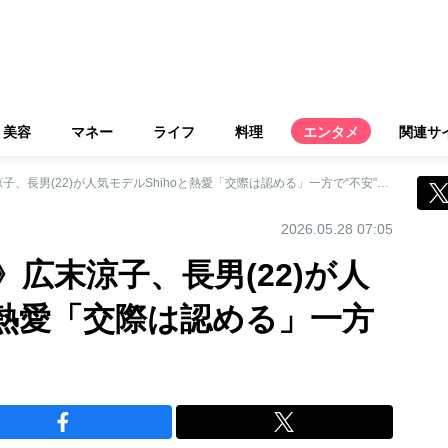
美容
マネー
ライフ
料理
エンタメ
関連サ
《絶世の美男美女》広末涼子、長男(22)が人気モデルShihoと熱愛「交際は認める」一方で“不安”な母心も
2026.05.28 07:05
広末涼子、長男(22)が人
と熱愛「交際は認める」一方