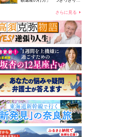
額遺産の行方」 つきっきりで
私生活をサポートしていた元俳
優が相続か
さらに見る