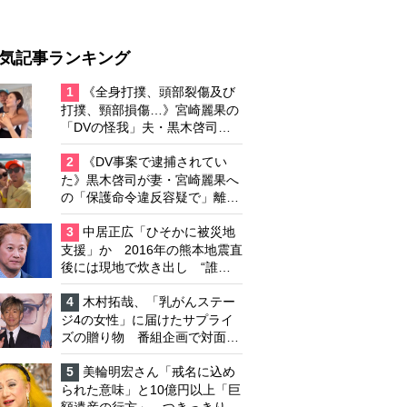
気記事ランキング
1
《全身打撲、頭部裂傷及び
打撲、頸部損傷…》宮崎麗果の
「DVの怪我」夫・黒木啓司の
逮捕で始まる「夫婦の闘争」
2
《DV事案で逮捕されてい
た》黒木啓司が妻・宮崎麗果へ
の「保護命令違反容疑で」離婚
協議は「第二ステージ」へ
3
中居正広「ひそかに被災地
支援」か 2016年の熊本地震直
後には現地で炊き出し “誰に
も知られなくて良い”と、むし
ろ強まる福祉活動への思い
4
木村拓哉、「乳がんステー
ジ4の女性」に届けたサプライ
ズの贈り物 番組企画で対面し
たファンが、夢と希望を与える
心遣いに「うれしくて号泣しま
5
美輪明宏さん「戒名に込め
した」
られた意味」と10億円以上「巨