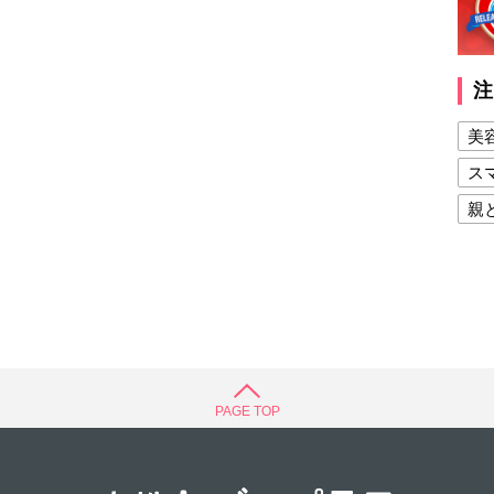
注
美
ス
親
健
美
夫
PAGE TOP