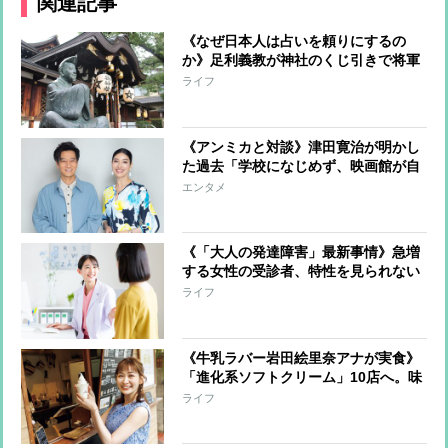
関連記事
《なぜ日本人は占いを頼りにするの
か》足利義教が神社のくじ引きで将軍
に選ばれた室町時代…密接だった政治
ライフ
とのつながり【日本人と占いの歴史】
《アンミカと対談》津田寛治が明かし
た過去「学校になじめず、映画館が自
分の救いの居場所だった」
エンタメ
《「大人の発達障害」最新事情》急増
する女性の受診者、特性を見られない
ように振る舞う“過剰適応”によって早
ライフ
期発見が難しい傾向 ストレスが加わ
り「二次障害」が生じることも
《牛乳ラバー岩田絵里奈アナが実食》
「進化系ソフトクリーム」10店へ。味
だけでなくビジュアルにも注目！
ライフ