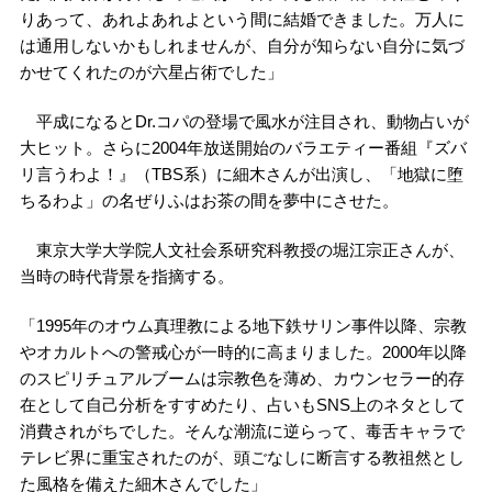
りあって、あれよあれよという間に結婚できました。万人に
は通用しないかもしれませんが、自分が知らない自分に気づ
かせてくれたのが六星占術でした」
平成になるとDr.コパの登場で風水が注目され、動物占いが
大ヒット。さらに2004年放送開始のバラエティー番組『ズバ
リ言うわよ！』（TBS系）に細木さんが出演し、「地獄に堕
ちるわよ」の名ぜりふはお茶の間を夢中にさせた。
東京大学大学院人文社会系研究科教授の堀江宗正さんが、
当時の時代背景を指摘する。
「1995年のオウム真理教による地下鉄サリン事件以降、宗教
やオカルトへの警戒心が一時的に高まりました。2000年以降
のスピリチュアルブームは宗教色を薄め、カウンセラー的存
在として自己分析をすすめたり、占いもSNS上のネタとして
消費されがちでした。そんな潮流に逆らって、毒舌キャラで
テレビ界に重宝されたのが、頭ごなしに断言する教祖然とし
た風格を備えた細木さんでした」