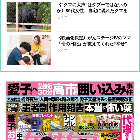
《“クマに大声”はタブーではないの
か》80代女性、自宅に現れたクマを
「なめんなよ！」と金切り声で撃退
ライフ
現役マタギが解説「未知の恐怖に直面
して驚いて逃げ出した可能性」
《映画化決定》がんステージIVのママ
「命の日記」が教えてくれた“幸せ”
「なんでもない、ありきたりな普通の
ライフ
日々こそ、かけがえのない時間」