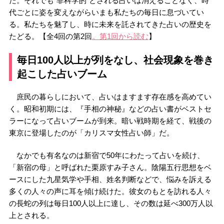
た。それでも“非科学的”とされる占いは消えることなく、時
代ごとに姿を変えながらいまも私たちの毎日に息づいてい
る。私たちを魅了し、時に未来を託されてきた占いの歴史を
たどる。【全4回の第2回
。第1回から読む
】
毎日100人以上が列をなし、社会現象を巻き
起こした占いブーム
庶民の暮らしにおいて、占いはますます存在感を高めてい
く。昭和初期には、『手相の神秘』などの占い書がベストセ
ラーになって占いブームが到来。暗い戦時期を経て、戦後の
東京に登場したのが「カリスマ女性占い師」だ。
なかでも有名なのは新宿で50年にわたって占いを続け、
「新宿の母」と呼ばれた栗原すみ子さん。陰陽五行思想をベ
ースにした九星気学や手相、姓名判断などで、悩みを訴える
多くの人々の声に耳を傾け続けた。彼女のもとを訪れる人々
の長蛇の列は毎日100人以上に達し、その数は延べ300万人以
上とされる。