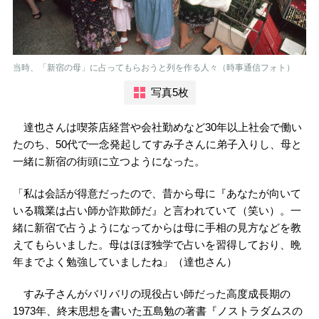
当時、「新宿の母」に占ってもらおうと列を作る人々（時事通信フォト）
写真5枚
達也さんは喫茶店経営や会社勤めなど30年以上社会で働い
たのち、50代で一念発起してすみ子さんに弟子入りし、母と
一緒に新宿の街頭に立つようになった。
「私は会話が得意だったので、昔から母に『あなたが向いて
いる職業は占い師か詐欺師だ』と言われていて（笑い）。一
緒に新宿で占うようになってからは母に手相の見方などを教
えてもらいました。母はほぼ独学で占いを習得しており、晩
年までよく勉強していましたね」（達也さん）
すみ子さんがバリバリの現役占い師だった高度成長期の
1973年、終末思想を書いた五島勉の著書『ノストラダムスの