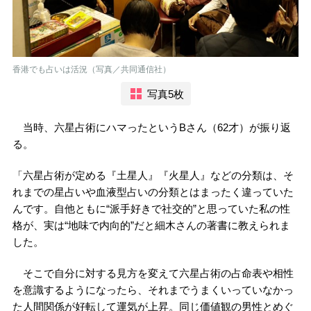
香港でも占いは活況（写真／共同通信社）
写真5枚
当時、六星占術にハマったというBさん（62才）が振り返
る。
「六星占術が定める『土星人』『火星人』などの分類は、そ
れまでの星占いや血液型占いの分類とはまったく違っていた
んです。自他ともに“派手好きで社交的”と思っていた私の性
格が、実は“地味で内向的”だと細木さんの著書に教えられま
した。
そこで自分に対する見方を変えて六星占術の占命表や相性
を意識するようになったら、それまでうまくいっていなかっ
た人間関係が好転して運気が上昇。同じ価値観の男性とめぐ