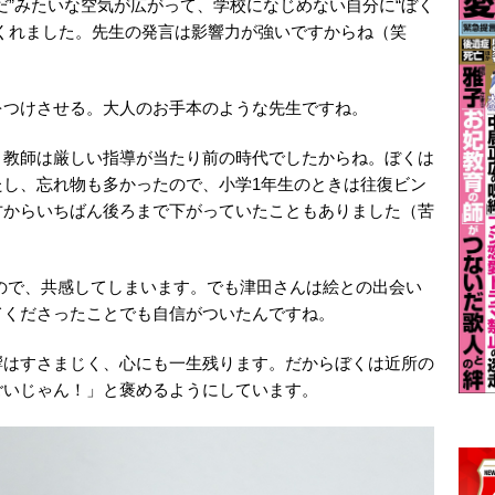
だ”みたいな空気が広がって、学校になじめない自分に“ぼく
くれました。先生の発言は影響力が強いですからね（笑
をつけさせる。大人のお手本のような先生ですね。
、教師は厳しい指導が当たり前の時代でしたからね。ぼくは
たし、忘れ物も多かったので、小学1年生のときは往復ビン
方からいちばん後ろまで下がっていたこともありました（苦
ので、共感してしまいます。でも津田さんは絵との出会い
てくださったことでも自信がついたんですね。
響はすさまじく、心にも一生残ります。だからぼくは近所の
ごいじゃん！」と褒めるようにしています。