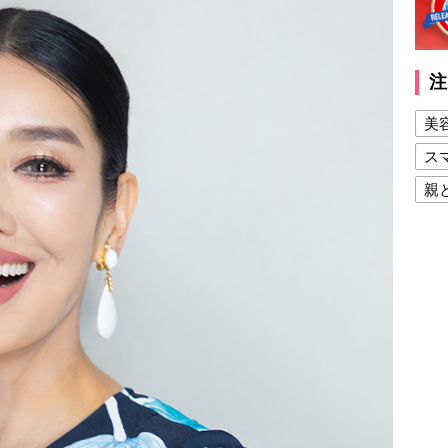
注
美
ス
親
健
美
夫