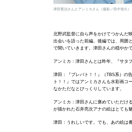
津田寛治さんとアンミカさん（撮影／田中智久）
北野武監督に自ら声をかけてつかんだ映
出会いを語った前編。後編では、周囲
で聞いていきます。津田さんの穏やか
アンミカ：津田さんとは昨年、『サタプ
津田：『プレバト！！』（TBS系）の
ト！！』ではアンミカさんも水彩画コ
なかただなとびっくりしています。
アンミカ：津田さんに褒めていただけ
が描かれた石井亮次アナの絵はとても
津田：うれしいです。でも、あの絵は