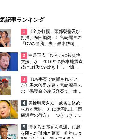
気記事ランキング
1
《全身打撲、頭部裂傷及び
打撲、頸部損傷…》宮崎麗果の
「DVの怪我」夫・黒木啓司の
逮捕で始まる「夫婦の闘争」
2
中居正広「ひそかに被災地
支援」か 2016年の熊本地震直
後には現地で炊き出し “誰に
も知られなくて良い”と、むし
ろ強まる福祉活動への思い
3
《DV事案で逮捕されてい
た》黒木啓司が妻・宮崎麗果へ
の「保護命令違反容疑で」離婚
協議は「第二ステージ」へ
4
美輪明宏さん「戒名に込め
られた意味」と10億円以上「巨
額遺産の行方」 つきっきりで
私生活をサポートしていた元俳
優が相続か
5
清水良太郎さん急逝、再起
を阻んだ孤独と葛藤 昨年には