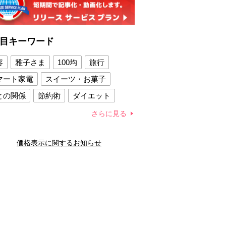
目キーワード
容
雅子さま
100均
旅行
マート家電
スイーツ・お菓子
との関係
節約術
ダイエット
康法
新製品
さらに見る
容賢者のダイエットグッズ
価格表示に関するお知らせ
との関係
新津春子
どか食い