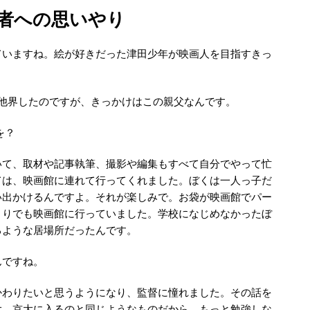
者への思いやり
ていますね。絵が好きだった津田少年が映画人を目指すきっ
他界したのですが、きっかけはこの親父なんです。
を？
いて、取材や記事執筆、撮影や編集もすべて自分でやって忙
ては、映画館に連れて行ってくれました。ぼくは一人っ子だ
い出かけるんですよ。それが楽しみで。お袋が映画館でパー
とりでも映画館に行っていました。学校になじめなかったぼ
るような居場所だったんです。
んですね。
かわりたいと思うようになり、監督に憧れました。その話を
大、京大に入るのと同じようなものだから、もっと勉強しな