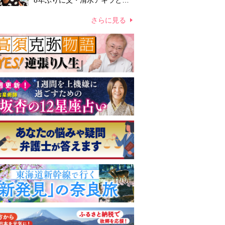
8年ぶりに父・清水アキラと共
演、本格的な活動再開に向かっ
ていたが…周囲が懸念していた
さらに見る
「不安定なところ」