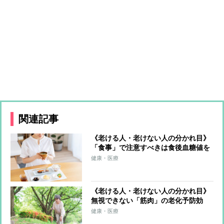
関連記事
《老ける人・老けない人の分かれ目》
「食事」で注意すべきは食後血糖値を
急上昇させる「高GI食品」 多くの食
健康・医療
材をバランスよく使う“カラフルな食
事”で老化の抑制を
《老ける人・老けない人の分かれ目》
無視できない「筋肉」の老化予防効
果 運動不足で細胞の掃除が滞ると体
健康・医療
内が“ゴミ屋敷化”、老化が進む負の連