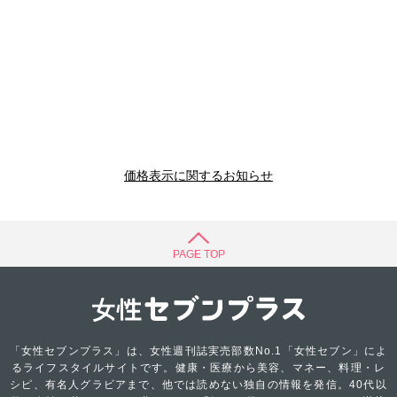
価格表示に関するお知らせ
PAGE TOP
「女性セブンプラス」は、女性週刊誌実売部数No.1「女性セブン」によ
るライフスタイルサイトです。健康・医療から美容、マネー、料理・レ
シピ、有名人グラビアまで、他では読めない独自の情報を発信。40代以