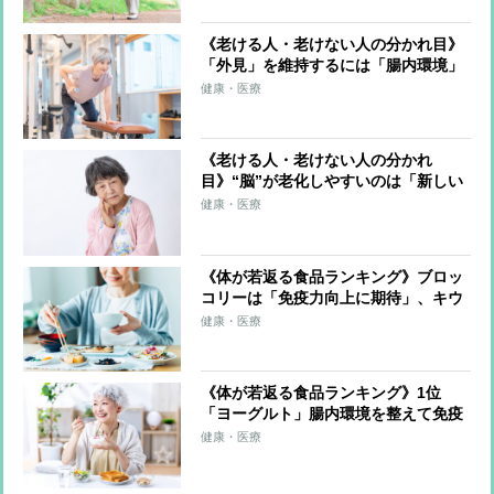
鎖も
《老ける人・老けない人の分かれ目》
「外見」を維持するには「腸内環境」
がカギ、太陽光の紫外線にも注意 い
健康・医療
ちばんの秘訣は「規則正しい生活を送
ること」
《老ける人・老けない人の分かれ
目》“脳”が老化しやすいのは「新しい
ことが嫌いな人」「孤独感が強い
健康・医療
人」 記憶を引き出す“アウトプッ
ト”で老化の進行が緩やかに
《体が若返る食品ランキング》ブロッ
コリーは「免疫力向上に期待」、キウ
イフルーツは「睡眠へ好影響」 気を
健康・医療
配るべきは“食べ方”「たくさんの種類
を食べることが大事」
《体が若返る食品ランキング》1位
「ヨーグルト」腸内環境を整えて免疫
力アップ、カルシウムやたんぱく質も
健康・医療
摂れる 2位は「納豆」、3位は「青
魚」