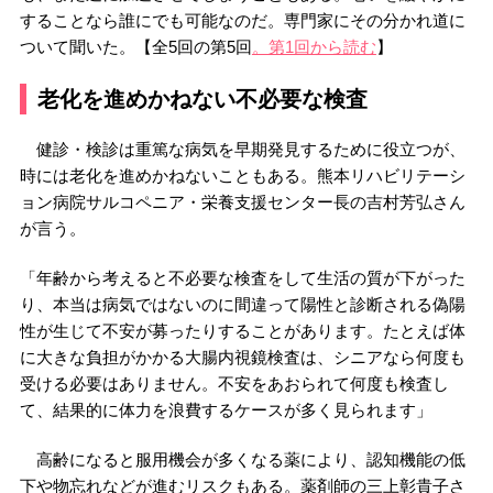
することなら誰にでも可能なのだ。専門家にその分かれ道に
ついて聞いた。【全5回の第5回
。第1回から読む
】
老化を進めかねない不必要な検査
健診・検診は重篤な病気を早期発見するために役立つが、
時には老化を進めかねないこともある。熊本リハビリテーシ
ョン病院サルコペニア・栄養支援センター長の吉村芳弘さん
が言う。
「年齢から考えると不必要な検査をして生活の質が下がった
り、本当は病気ではないのに間違って陽性と診断される偽陽
性が生じて不安が募ったりすることがあります。たとえば体
に大きな負担がかかる大腸内視鏡検査は、シニアなら何度も
受ける必要はありません。不安をあおられて何度も検査し
て、結果的に体力を浪費するケースが多く見られます」
高齢になると服用機会が多くなる薬により、認知機能の低
下や物忘れなどが進むリスクもある。薬剤師の三上彰貴子さ