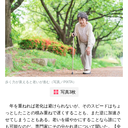
歩く力が衰えると老いが進む（写真／PIXTA）
写真3枚
年を重ねれば老化は避けられないが、そのスピードはちょ
っとしたことの積み重ねで遅くすることも、また逆に加速さ
せてしまうこともある。老いを緩やかにすることなら誰にで
も可能なのだ。専門家にその分かれ道について聞いた。【全