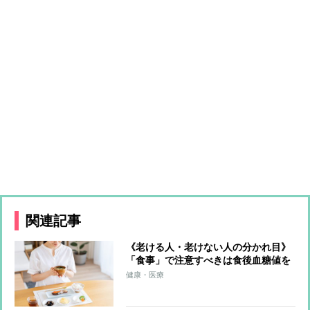
関連記事
《老ける人・老けない人の分かれ目》
「食事」で注意すべきは食後血糖値を
急上昇させる「高GI食品」 多くの食
健康・医療
材をバランスよく使う“カラフルな食
事”で老化の抑制を