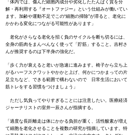
「体内では、傷んだ細胞内成分や劣化したたんぱく質を分
解・再利用する『オートファジー』という仕組みが働いてい
ます。加齢や運動不足でこの“細胞の掃除”が滞ると、老化に
かかわる変化につながる可能性があります」
老化がさらなる老化を招く負のサイクルを断ち切るには、
全身の筋肉をまんべんなく使って「貯筋」すること。吉村さ
んが推奨するのは下半身の強化だ。
「歩く力が衰えると老いが急速に進みます。椅子から立ち上
がるハーフスクワットやかかと上げ、何かにつかまっての片
足立ちなど、できる範囲で構わないので 日常生活において
筋トレをする習慣をつけましょう」
ただし気負ってやりすぎることには注意したい。医療経済
ジャーナリストの室井一辰さんが指摘する。
「過度な長距離走は体にかかる負担が重く、活性酸素が増え
て細胞を老化させることを複数の研究が指摘しています。特