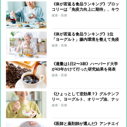
《体が若返る食品ランキング》ブロッ
コリーは「免疫力向上に期待」、キウ
イフルーツは「睡眠へ好影響」 気を
健康・医療
配るべきは“食べ方”「たくさんの種類
を食べることが大事」
《体が若返る食品ランキング》1位
「ヨーグルト」腸内環境を整えて免疫
力アップ、カルシウムやたんぱく質も
健康・医療
摂れる 2位は「納豆」、3位は「青
魚」
《適量は1日2〜3杯》ハーバード大学
が43年かけて行った研究結果を発表
「コーヒーを習慣的に飲むと認知症リ
健康・医療
スクが低下」
《ひょっとして逆効果？》グルテンフ
リー、ヨーグルト、オリーブ油、ナッ
ツ類、減塩生活…注意したい日本人の
健康・医療
体質に合わない「食事」と「健康法」
《医師と薬剤師が選んだ》アンチエイ