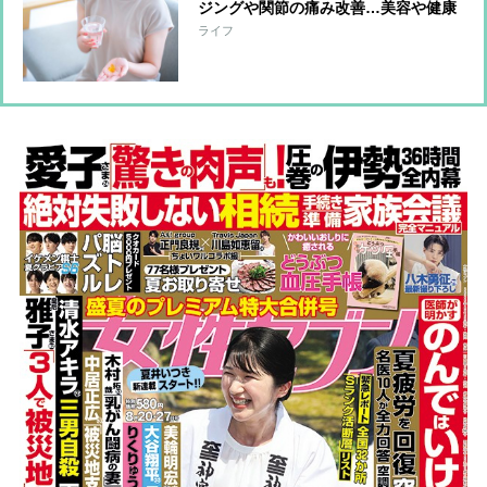
ジングや関節の痛み改善…美容や健康
の効果が期待できるサプリ もっとも
ライフ
支持を集めたのはエクオール