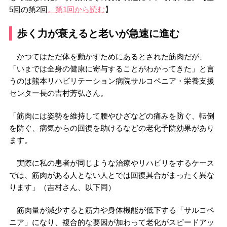
5回の第2回
。第1回から読む
】
歩く力が衰えると老いが急速に進む
かつてはただ体を動かすためにあるとされた筋肉だが、
「いまでは全身の健康に寄与することがわかってきた」と言
うのは熊本リハビリテーション病院サルコペニア・栄養支援
センター長の吉村芳弘さん。
「筋肉には姿勢を維持して腰やひざなどの痛みを防ぐ、転倒
を防ぐ、病気からの回復を助けるなどの老化予防効果があり
ます。
実際に私の患者が同じような治療やリハビリをするケース
では、筋肉がある人とない人とでは回復具合がまったく異な
ります」（吉村さん、以下同）
筋肉量が減少すると筋力や身体機能が低下する「サルコペ
ニア」になり、複合的な要因が加わって老化がスピードアッ