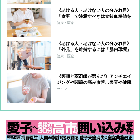
通しで充分
《老ける人・老けない人の分かれ目》
「食事」で注意すべきは食後血糖値を
急上昇させる「高GI食品」 多くの食
健康・医療
材をバランスよく使う“カラフルな食
事”で老化の抑制を
《老ける人・老けない人の分かれ目》
「外見」を維持するには「腸内環境」
がカギ、太陽光の紫外線にも注意 い
健康・医療
ちばんの秘訣は「規則正しい生活を送
ること」
《医師と薬剤師が選んだ》アンチエイ
ジングや関節の痛み改善…美容や健康
の効果が期待できるサプリ もっとも
ライフ
支持を集めたのはエクオール