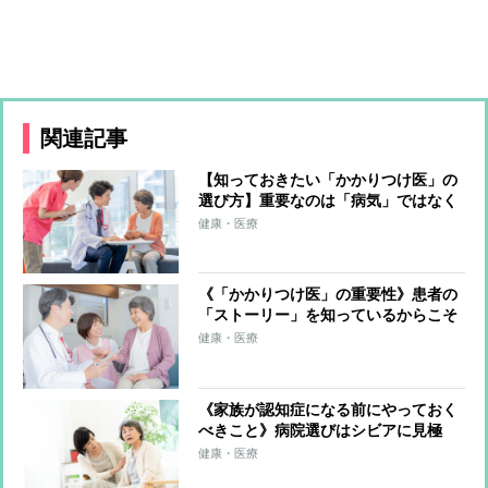
関連記事
【知っておきたい「かかりつけ医」の
選び方】重要なのは「病気」ではなく
「患者」自体を診てくれるか 「健康
健康・医療
診断」や「風邪で受診」をきっかけに
判断を
《「かかりつけ医」の重要性》患者の
「ストーリー」を知っているからこそ
できる適切な判断、しかるべき専門医
健康・医療
の紹介も 例えるなら“医療の入り
口”のような存在
《家族が認知症になる前にやっておく
べきこと》病院選びはシビアに見極
め、合わないと感じたら“チェンジ”
健康・医療
終末期の治療方針は“ふんわり”した見