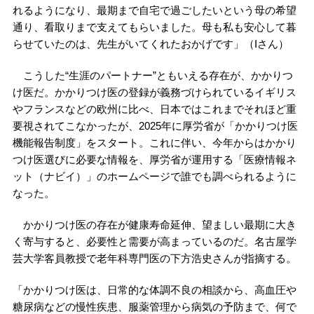
れるようになり、最期まで自宅で過ごしたいという母の希望
通り、看取りまで支えてもらいました。母も私も安心して暮
らせていたのは、先生がいてくれたおかげです」（Iさん）
こうした“生涯のパートナー”ともいえる存在が、かかりつ
け医だ。かかりつけ医の登録が義務づけられているイギリス
やフランスなどの欧州に比べ、日本ではこれまでそれほど重
要視されてこなかったが、2025年に厚労省が「かかりつけ医
機能報告制度」をスタート。これに伴い、今年からはかかり
つけ医選びに必要な情報を、厚労省が運用する「医療情報ネ
ット（ナビイ）」のホームページで誰でも調べられるように
なった。
かかりつけ医の存在が健康寿命延伸、望ましい最期に大き
く寄与すると、必要性と需要が高まっているのだ。名古屋学
芸大学客員教授で老年科専門医の下方浩史さんが指摘する。
「かかりつけ医は、日常的な体調不良の相談から、高血圧や
糖尿病などの慢性疾患、服薬管理から病気の予防まで、何で