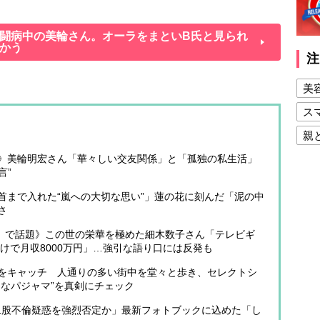
闘病中の美輪さん。オーラをまといB氏と見られ
かう
注
美
ス
親
》美輪明宏さん「華々しい交友関係」と「孤独の私生活」
健
言”
美
首まで入れた“嵐への大切な思い”」蓮の花に刻んだ「泥の中
夫
さ
るわよ』で話題》この世の栄華を極めた細木数子さん「テレビギ
だけで月収8000万円」…強引な語り口には反発も
をキャッチ 人通りの多い街中を堂々と歩き、セレクトシ
うなパジャマ”を真剣にチェック
「二股不倫疑惑を強烈否定か」最新フォトブックに込めた「し