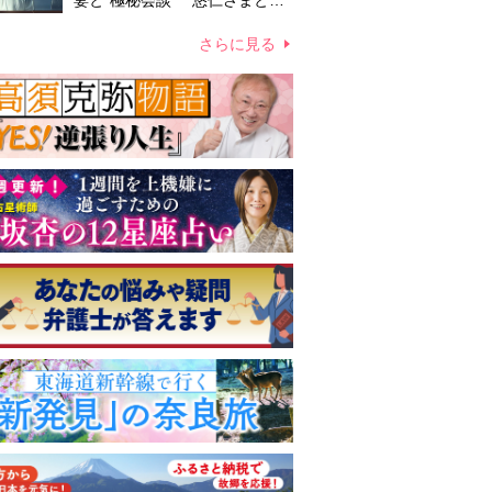
妻と“極秘会談” 悠仁さまと佳
子さまの結婚を含めた将来や皇
室の伝統のあり方をご相談か
さらに見る