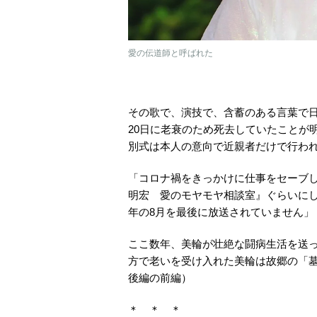
愛の伝道師と呼ばれた
その歌で、演技で、含蓄のある言葉で
20日に老衰のため死去していたことが
別式は本人の意向で近親者だけで行わ
「コロナ禍をきっかけに仕事をセーブし、
明宏 愛のモヤモヤ相談室』ぐらいに
年の8月を最後に放送されていません」
ここ数年、美輪が壮絶な闘病生活を送
方で老いを受け入れた美輪は故郷の「墓
後編の前編）
＊ ＊ ＊