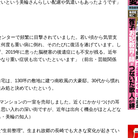
ないという美輪さんらしい配慮や気遣いもあったようです」
療センターで頻繁に目撃されていました。若い頃から気管支
に何度も重い病に倒れ、そのたびに復活を遂げています。し
、2019年に患った脳梗塞の後遺症にも不安が残る。近年
かなり重い症状も出ていたといいます」（前出・芸能関係
宅は、130坪の敷地に建つ南欧風の大豪邸。30代から慣れ
住み処と決めていたという。
宿のマンションの一室を売却しました。近くにかかりつけの耳
、思い入れの深い街ですが、近年は出向く機会がほとんどな
出・美輪の知人）
“生前整理”。生まれ故郷の長崎でも大きな変化が起きてい