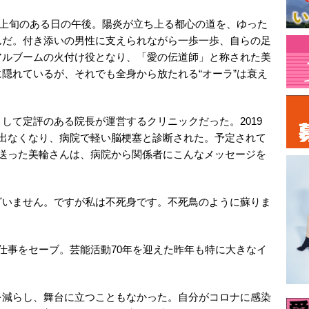
7月上旬のある日の午後。陽炎が立ち上る都心の道を、ゆった
んだ。付き添いの男性に支えられながら一歩一歩、自らの足
アルブームの火付け役となり、「愛の伝道師」と称された美
隠れているが、それでも全身から放たれる“オーラ”は衰え
して定評のある院長が運営するクリニックだった。2019
く出なくなり、病院で軽い脳梗塞と診断された。予定されて
を送った美輪さんは、病院から関係者にこんなメッセージを
ざいません。ですが私は不死身です。不死鳥のように蘇りま
仕事をセーブ。芸能活動70年を迎えた昨年も特に大きなイ
を減らし、舞台に立つこともなかった。自分がコロナに感染