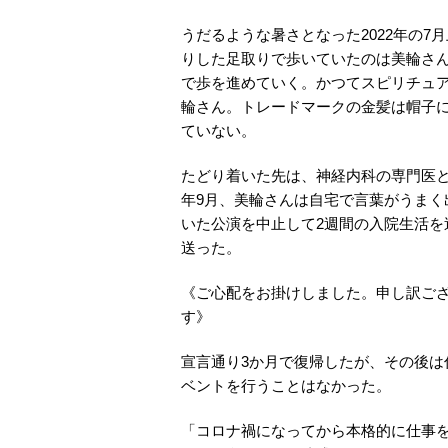
うだるような暑さとなった2022年の
りした足取りで歩いていたのは美輪さ
で歩を進めていく。かつてスピリチュ
輪さん。トレードマークの金髪は帽子に
ていない。
たどり着いた先は、神経内科の専門医と
年9月、美輪さんは自宅で言葉がうま
いた公演を中止して2週間の入院生活
送った。
《ご心配をお掛けしました。申し訳ご
す》
宣言通り3か月で復帰したが、その後は
ベントを行うことはなかった。
「コロナ禍になってから本格的に仕事