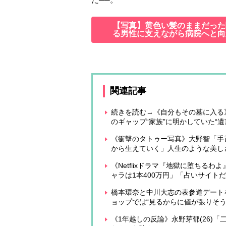
【写真】黄色い髪のままだった
る男性に支えながら病院へと向
関連記事
続きを読む→《自分もその墓に入る
のギャップ“家族”に明かしていた“遺
《衝撃のタトゥー写真》大野智「手
から生えていく」人生のような美し
《Netflixドラマ『地獄に堕ち
ャラは1本400万円」「占いサイト
橋本環奈と中川大志の表参道デート
ョップでは“見るからに値が張りそ
《1年越しの反論》永野芽郁(26)