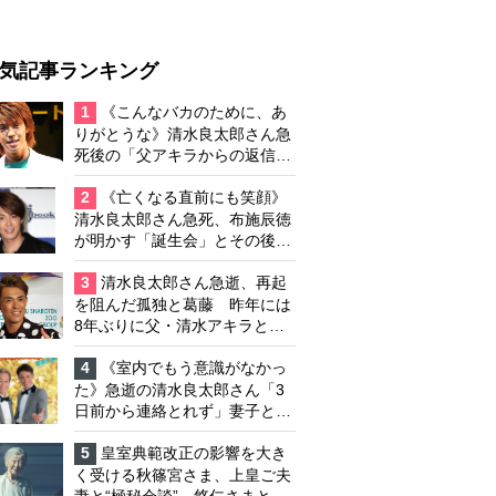
気記事ランキング
1
《こんなバカのために、あ
りがとうな》清水良太郎さん急
死後の「父アキラからの返信」
布施辰徳が涙で明かす「順番が
違う」
2
《亡くなる直前にも笑顔》
清水良太郎さん急死、布施辰徳
が明かす「誕生会」とその後の
メッセージ
3
清水良太郎さん急逝、再起
を阻んだ孤独と葛藤 昨年には
8年ぶりに父・清水アキラと共
演、本格的な活動再開に向かっ
ていたが…周囲が懸念していた
4
《室内でもう意識がなかっ
「不安定なところ」
た》急逝の清水良太郎さん「3
日前から連絡とれず」妻子とは
別居で孤独を感じていた
5
皇室典範改正の影響を大き
く受ける秋篠宮さま、上皇ご夫