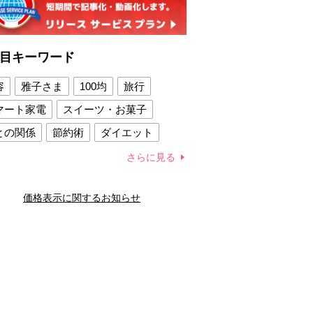
目キーワード
容
雅子さま
100均
旅行
マート家電
スイーツ・お菓子
との関係
節約術
ダイエット
康法
新製品
さらに見る
容賢者のダイエットグッズ
価格表示に関するお知らせ
との関係
新津春子
どか食い