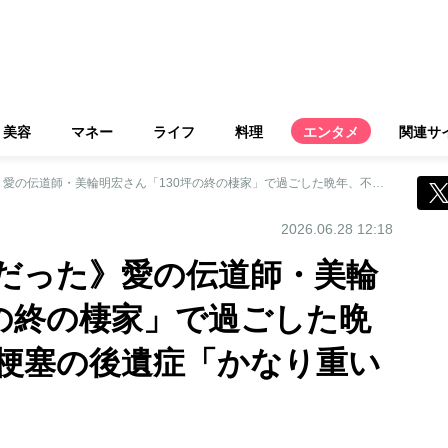
美容
マネー
ライフ
料理
エンタメ
関連サ
《壮絶な闘病生活だった》愛の伝道師・美輪明宏さん「130坪の終の棲家」で過ごした晩年、不安だった脳梗塞の後遺症「かなり重い症状もあった」
2026.06.28 12:18
だった》愛の伝道師・美輪
坪の終の棲家」で過ごした晩
梗塞の後遺症「かなり重い