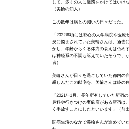
して、多くの人に迷惑をかけてはいけ
（美輪の知人）
この数年は病との闘いの日々だった。
「2022年頃には都心の大学病院や医
炎に悩まされていた美輪さんは、過去
かし、年齢からくる体力の衰えは否めず
は神経系の不調も訴えていたそうで、
者）
美輪さんが日々を過ごしていた都内の自
親しんだこの邸宅を、美輪さんは終の
「2021年1月、長年所有していた新
鼻科や行きつけの宝飾店がある新宿は
く手放すことにしたといいます」（前
闘病生活のなかで美輪さんが進めていた
た──。