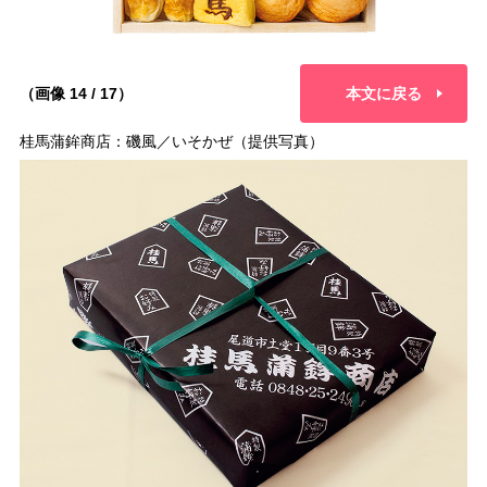
（画像 14 / 17）
本文に戻る
桂馬蒲鉾商店：磯風／いそかぜ（提供写真）