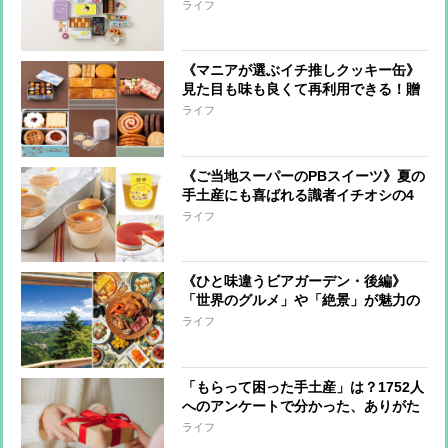
を専門家3人が厳選！大切な人へのギ
ライフ
フトや自分へのご褒美に
《マニアが選ぶイチ推しクッキー缶》
見た目も味も良くて再利用できる！贈
り物にしたいとっておきの名品6つ
ライフ
《ご当地スーパーのPBスイーツ》夏の
手土産にも喜ばれる識者イチオシの4
品！
ライフ
《ひと味違うビアガーデン・後編》
「世界のグルメ」や「絶景」が魅力の
ビアガーデンへ！
ライフ
「もらって困った手土産」は？1752人
へのアンケートで分かった、ありがた
くも途方に暮れたものとは…
ライフ