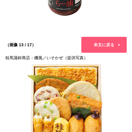
（画像 13 / 17）
本文に戻る
桂馬蒲鉾商店：磯風／いそかぜ（提供写真）