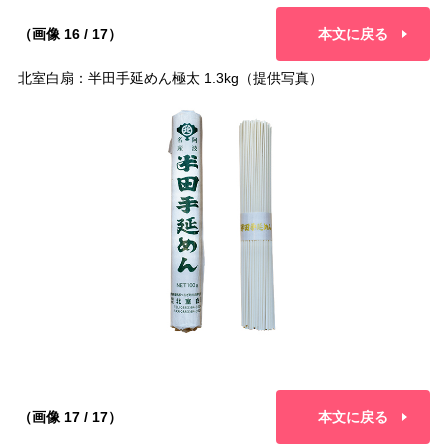
（画像 16 / 17）
本文に戻る
北室白扇：半田手延めん極太 1.3kg（提供写真）
（画像 17 / 17）
本文に戻る