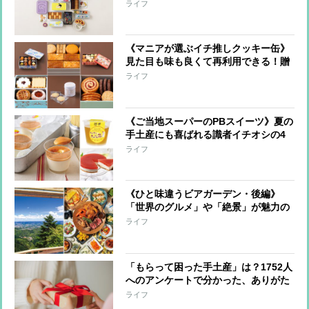
を専門家3人が厳選！大切な人へのギ
ライフ
フトや自分へのご褒美に
《マニアが選ぶイチ推しクッキー缶》
見た目も味も良くて再利用できる！贈
り物にしたいとっておきの名品6つ
ライフ
《ご当地スーパーのPBスイーツ》夏の
手土産にも喜ばれる識者イチオシの4
品！
ライフ
《ひと味違うビアガーデン・後編》
「世界のグルメ」や「絶景」が魅力の
ビアガーデンへ！
ライフ
「もらって困った手土産」は？1752人
へのアンケートで分かった、ありがた
くも途方に暮れたものとは…
ライフ