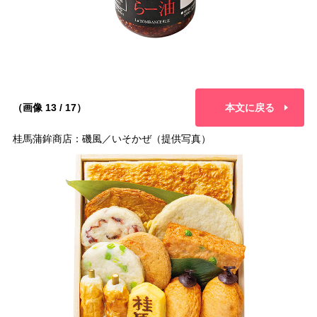
（画像 13 / 17）
本文に戻る
桂馬蒲鉾商店：磯風／いそかぜ（提供写真）