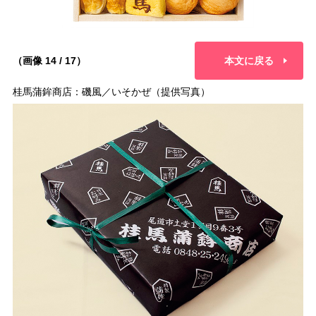
（画像 14 / 17）
本文に戻る
桂馬蒲鉾商店：磯風／いそかぜ（提供写真）