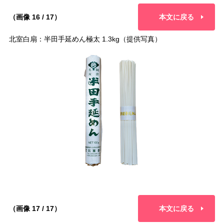
（画像 16 / 17）
本文に戻る
北室白扇：半田手延めん極太 1.3kg（提供写真）
（画像 17 / 17）
本文に戻る