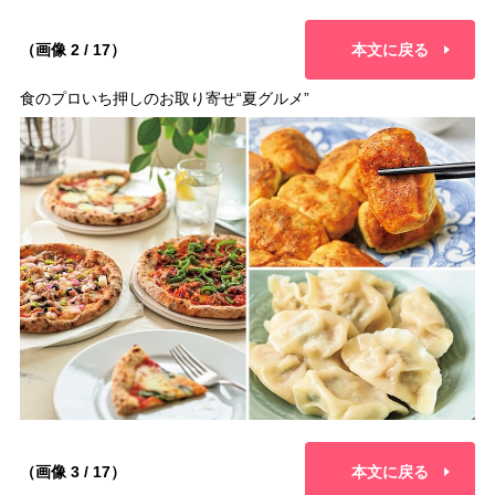
（画像 2 / 17）
本文に戻る
食のプロいち押しのお取り寄せ“夏グルメ”
（画像 3 / 17）
本文に戻る