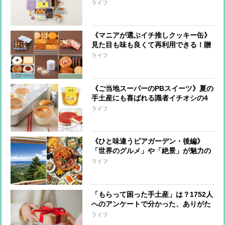
を専門家3人が厳選！大切な人へのギ
ライフ
フトや自分へのご褒美に
《マニアが選ぶイチ推しクッキー缶》
見た目も味も良くて再利用できる！贈
り物にしたいとっておきの名品6つ
ライフ
《ご当地スーパーのPBスイーツ》夏の
手土産にも喜ばれる識者イチオシの4
品！
ライフ
《ひと味違うビアガーデン・後編》
「世界のグルメ」や「絶景」が魅力の
ビアガーデンへ！
ライフ
「もらって困った手土産」は？1752人
へのアンケートで分かった、ありがた
くも途方に暮れたものとは…
ライフ