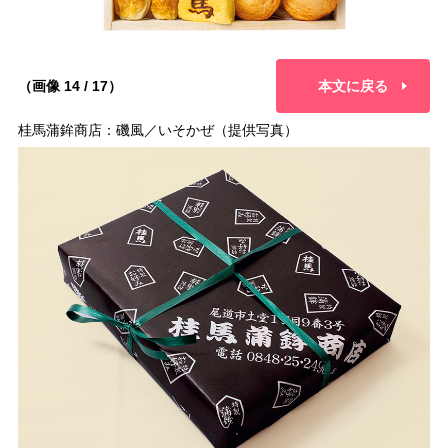
（画像 14 / 17）
本文に戻る
桂馬蒲鉾商店：磯風／いそかぜ（提供写真）