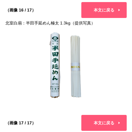
（画像 16 / 17）
本文に戻る
北室白扇：半田手延めん極太 1.3kg（提供写真）
（画像 17 / 17）
本文に戻る