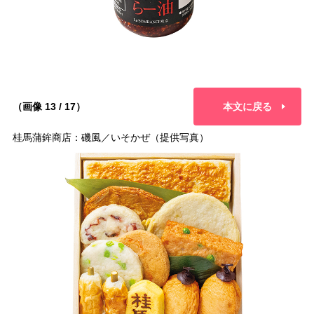
（画像 13 / 17）
本文に戻る
桂馬蒲鉾商店：磯風／いそかぜ（提供写真）