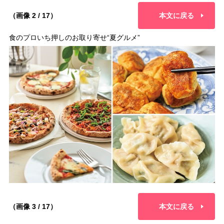
（画像 2 / 17）
本文に戻る
食のプロいち押しのお取り寄せ“夏グルメ”
（画像 3 / 17）
本文に戻る