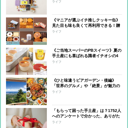
を専門家3人が厳選！大切な人へのギ
ライフ
フトや自分へのご褒美に
《マニアが選ぶイチ推しクッキー缶》
見た目も味も良くて再利用できる！贈
り物にしたいとっておきの名品6つ
ライフ
《ご当地スーパーのPBスイーツ》夏の
手土産にも喜ばれる識者イチオシの4
品！
ライフ
《ひと味違うビアガーデン・後編》
「世界のグルメ」や「絶景」が魅力の
ビアガーデンへ！
ライフ
「もらって困った手土産」は？1752人
へのアンケートで分かった、ありがた
くも途方に暮れたものとは…
ライフ