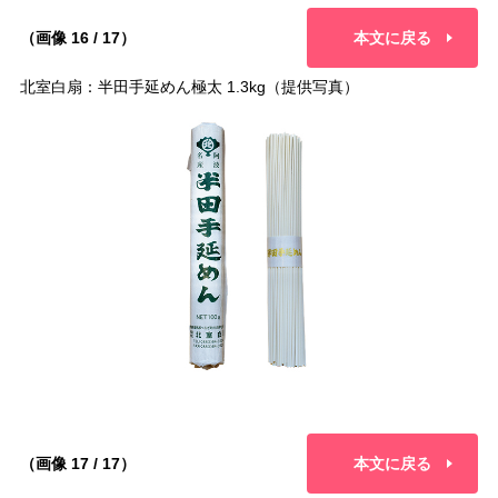
（画像 16 / 17）
本文に戻る
北室白扇：半田手延めん極太 1.3kg（提供写真）
（画像 17 / 17）
本文に戻る