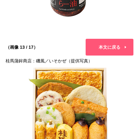
（画像 13 / 17）
本文に戻る
桂馬蒲鉾商店：磯風／いそかぜ（提供写真）