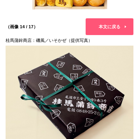
（画像 14 / 17）
本文に戻る
桂馬蒲鉾商店：磯風／いそかぜ（提供写真）