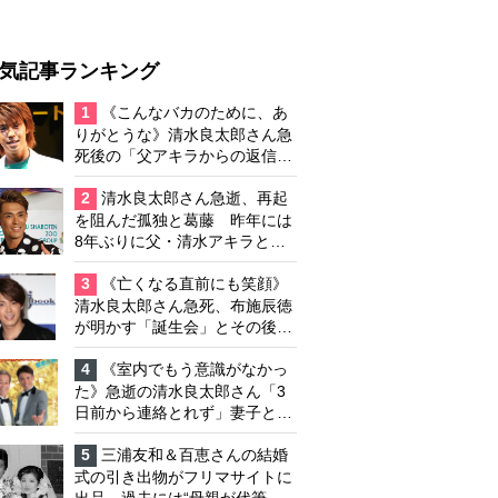
気記事ランキング
1
《こんなバカのために、あ
りがとうな》清水良太郎さん急
死後の「父アキラからの返信」
布施辰徳が涙で明かす「順番が
違う」
2
清水良太郎さん急逝、再起
を阻んだ孤独と葛藤 昨年には
8年ぶりに父・清水アキラと共
演、本格的な活動再開に向かっ
ていたが…周囲が懸念していた
3
《亡くなる直前にも笑顔》
「不安定なところ」
清水良太郎さん急死、布施辰徳
が明かす「誕生会」とその後の
メッセージ
4
《室内でもう意識がなかっ
た》急逝の清水良太郎さん「3
日前から連絡とれず」妻子とは
別居で孤独を感じていた
5
三浦友和＆百恵さんの結婚
式の引き出物がフリマサイトに