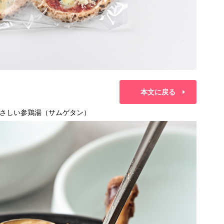
本文に戻る
さしい参鶏湯（サムゲタン）