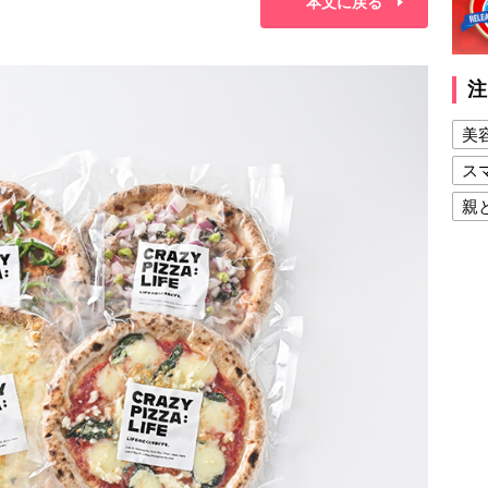
本文に戻る
注
美
ス
親
健
美
夫