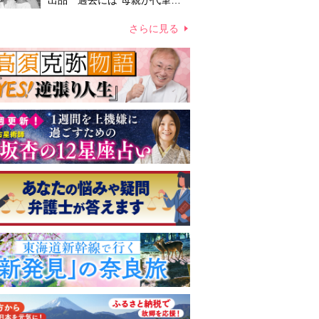
出品 過去には“母親が代筆し
たファン宛ての手紙”が10万円
ほどで売買 昭和スターグッズ
さらに見る
高額取引の実態