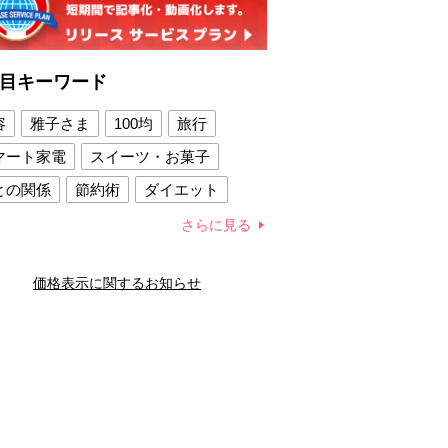
目キーワード
容
雅子さま
100均
旅行
マート家電
スイーツ・お菓子
との関係
節約術
ダイエット
康法
新製品
さらに見る
容賢者のダイエットグッズ
価格表示に関するお知らせ
との関係
新津春子
どか食い