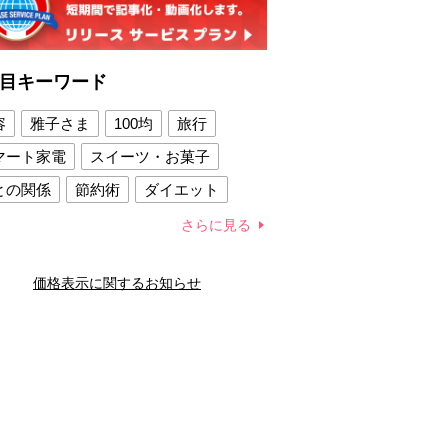
目キーワード
容
雅子さま
100均
旅行
マート家電
スイーツ・お菓子
との関係
節約術
ダイエット
康法
新製品
さらに見る
容賢者のダイエットグッズ
価格表示に関するお知らせ
との関係
新津春子
どか食い