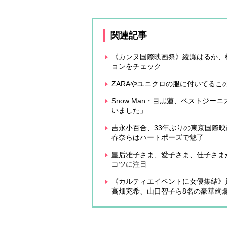
関連記事
《カンヌ国際映画祭》綾瀬はるか、松
ョンをチェック
ZARAやユニクロの服に付いてるこ
Snow Man・目黒蓮、ベストジ
いました」
吉永小百合、33年ぶりの東京国際
春奈らはハートポーズで魅了
皇后雅子さま、愛子さま、佳子さま
コツに注目
《カルティエイベントに女優集結》
高畑充希、山口智子ら8名の豪華絢