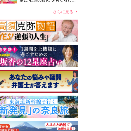
奈に“心境の変化”をもたらした
主演映画『ママせか』 身を削
って「がんに蝕まれる母」を演
さらに見る
じた壮絶な撮影現場