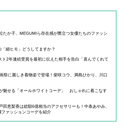
たか子、MEGUMIら存在感が際立つ女優たちのファッシ
の「細ヒモ」どうしてますか？
ーニスト2年連続受賞を最初に伝えた相手を告白「喜んでくれて
映画祭に麗しき着物姿で登場！柴咲コウ、満島ひかり、川口
が魅せる「オールホワイトコーデ」 おしゃれに着こなす
戸田恵梨香は総額6億相当のアクセサリーも！中条あやみ、
爛ファッションコーデを紹介