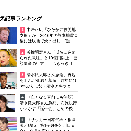
気記事ランキング
1
中居正広「ひそかに被災地
支援」か 2016年の熊本地震直
後には現地で炊き出し “誰に
も知られなくて良い”と、むし
ろ強まる福祉活動への思い
2
美輪明宏さん「戒名に込め
られた意味」と10億円以上「巨
額遺産の行方」 つきっきりで
私生活をサポートしていた元俳
優が相続か
3
清水良太郎さん急逝、再起
を阻んだ孤独と葛藤 昨年には
8年ぶりに父・清水アキラと共
演、本格的な活動再開に向かっ
ていたが…周囲が懸念していた
4
《亡くなる直前にも笑顔》
「不安定なところ」
清水良太郎さん急死、布施辰徳
が明かす「誕生会」とその後の
メッセージ
5
《サッカー日本代表・板倉
滉と結婚、第1子妊娠》川口春