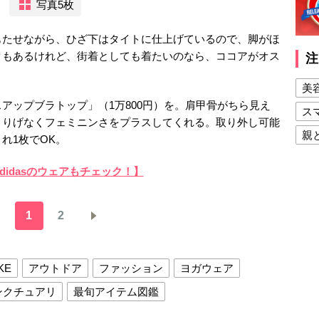
写真5枚
もたせながら、ひざ下はタイトに仕上げているので、脚がほ
クもあるけれど、街着としても着たいのなら、ココアがオス
注
美
アップブラトップ」（1万800円）を。肩甲骨がちら見え
ス
さりげなくフェミニンさをプラスしてくれる。取り外し可能
親
れ1枚でOK。
健
adidasのウェアもチェック！】
美
夫
1
2
KE
アウトドア
ファッション
ヨガウェア
ンクチュアリ
最旬アイテム図鑑