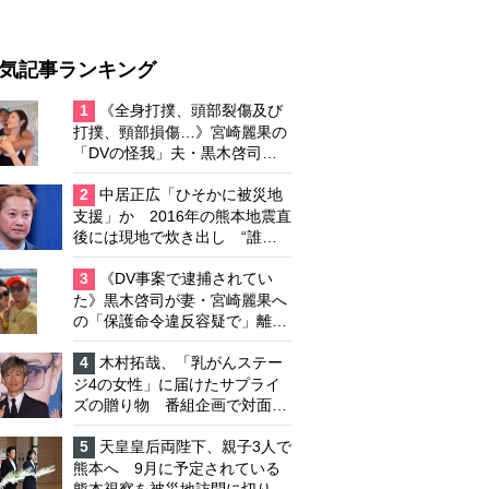
気記事ランキング
1
《全身打撲、頭部裂傷及び
打撲、頸部損傷…》宮崎麗果の
「DVの怪我」夫・黒木啓司の
逮捕で始まる「夫婦の闘争」
2
中居正広「ひそかに被災地
支援」か 2016年の熊本地震直
後には現地で炊き出し “誰に
も知られなくて良い”と、むし
ろ強まる福祉活動への思い
3
《DV事案で逮捕されてい
た》黒木啓司が妻・宮崎麗果へ
の「保護命令違反容疑で」離婚
協議は「第二ステージ」へ
4
木村拓哉、「乳がんステー
ジ4の女性」に届けたサプライ
ズの贈り物 番組企画で対面し
たファンが、夢と希望を与える
心遣いに「うれしくて号泣しま
5
天皇皇后両陛下、親子3人で
した」
熊本へ 9月に予定されている