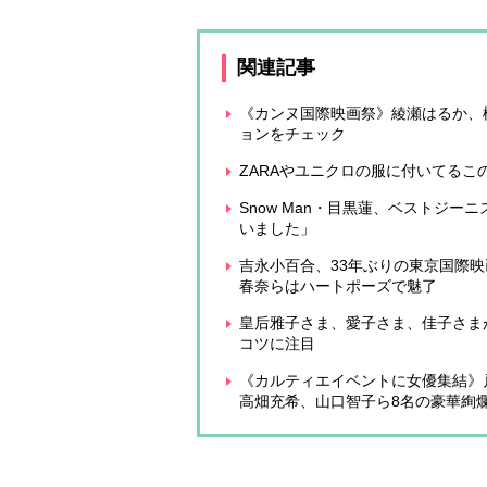
関連記事
《カンヌ国際映画祭》綾瀬はるか、松
ョンをチェック
ZARAやユニクロの服に付いてるこ
Snow Man・目黒蓮、ベストジ
いました」
吉永小百合、33年ぶりの東京国際
春奈らはハートポーズで魅了
皇后雅子さま、愛子さま、佳子さま
コツに注目
《カルティエイベントに女優集結》
高畑充希、山口智子ら8名の豪華絢