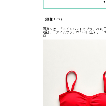
▼
（画像 1 / 2）
写真左は、「スイムバンドゥブラ」2149
右は、「スイムブラ」2149円（上）、「
ロ）