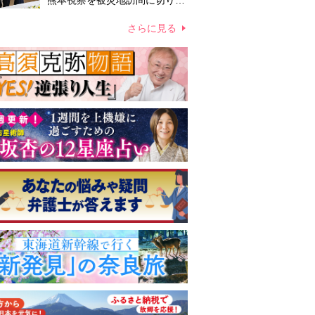
熊本視察を被災地訪問に切り替
えての実施が現実的か 上皇ご
夫妻から受け継ぐ“国民への寄
さらに見る
り添い方”