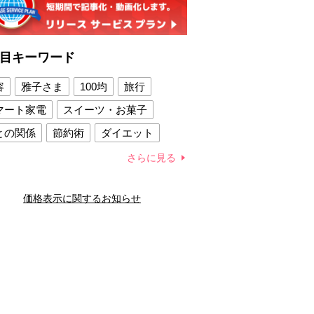
目キーワード
容
雅子さま
100均
旅行
マート家電
スイーツ・お菓子
との関係
節約術
ダイエット
康法
新製品
さらに見る
容賢者のダイエットグッズ
価格表示に関するお知らせ
との関係
新津春子
どか食い