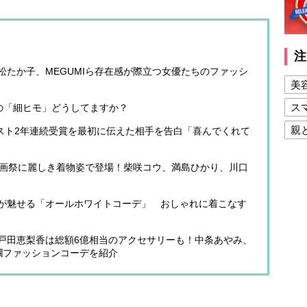
注
たか子、MEGUMIら存在感が際立つ女優たちのファッシ
美
ス
の「細ヒモ」どうしてますか？
親
ーニスト2年連続受賞を最初に伝えた相手を告白「喜んでくれて
健
映画祭に麗しき着物姿で登場！柴咲コウ、満島ひかり、川口
美
夫
が魅せる「オールホワイトコーデ」 おしゃれに着こなす
戸田恵梨香は総額6億相当のアクセサリーも！中条あやみ、
爛ファッションコーデを紹介