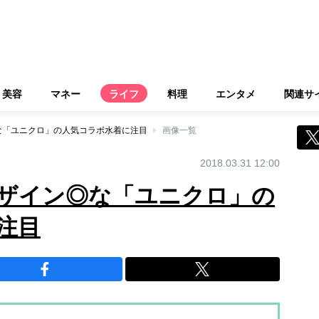
美容
マネー
ライフ
料理
エンタメ
関連サ
な「ユニクロ」の人気コラボ水着に注目
画像一覧
2018.03.31 12:00
ザイン◎な「ユニクロ」の
注目