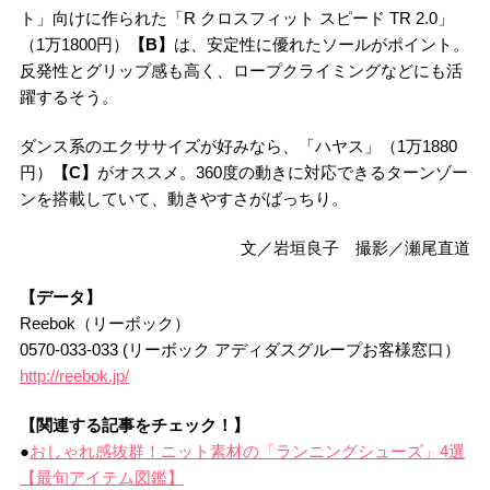
ト」向けに作られた「R クロスフィット スピード TR 2.0」
（1万1800円）
【B】
は、安定性に優れたソールがポイント。
反発性とグリップ感も高く、ロープクライミングなどにも活
躍するそう。
ダンス系のエクササイズが好みなら、「ハヤス」（1万1880
円）
【C】
がオススメ。360度の動きに対応できるターンゾー
ンを搭載していて、動きやすさがばっちり。
文／岩垣良子 撮影／瀬尾直道
【データ】
Reebok（リーボック）
0570-033-033 (リーボック アディダスグループお客様窓口）
http://reebok.jp/
【関連する記事をチェック！】
●
おしゃれ感抜群！ニット素材の「ランニングシューズ」4選
【最旬アイテム図鑑】