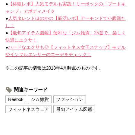
●
【体験レポ】人気モデルも実践！リーボックの「ブートキ
ャンプ」でボディメイク
●
人気タレントほのかの【筋活レポ】アーモンドで小腹満た
し！
●
【最旬アイテム図鑑】便利な「ジム雑貨」25選で、楽しく
快適にエクサ！
●
ハードなエクサも◎【フィットネス女子スナップ】モデル
やインフルエンサーのコーデをチェック！
※この記事の情報は2018年4月時点のものです。
関連キーワード
Reebok
ジム雑貨
ファッション
フィットネスウェア
最旬アイテム図鑑