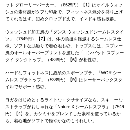
ット グローリーパーカー」（8629円）【1】はオイルウォッ
シュの素材感がタフな印象で、フィットネス気分を盛り上げ
てくれるはず。短めクロップド丈で、イマドキ感も抜群。
ウォッシュド加工風の「ダンス ウォッシュドシームレスタイ
ツ」（7549円）
【7】
は、体の負担を軽減するシームレス仕
様、ソフトな肌触りで着心地も◎。トップスには、スプレー
風のオールオーバープリントを施した「コンバット スプレー
ダイ タンクトップ」（4849円）
【6】
が相性◎。
ハードなフィットネスに必須のスポーツブラ、「WOR シー
ムレス ブラトップ」（5389円）
【9】
はレーサーバックスタ
イルでサポート感◎。
ヨガをはじめとするライトなエクササイズなら、スキニーな
ストラップがおしゃれな「Nature X シームレスブラ」（7549
円）【4】を。カシミヤをブレンドした素材を使っているか
ら、着心地がソフトで軽やかなのもうれしい。