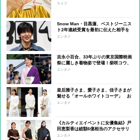
ライフ
Snow Man・目黒蓮、ベストジーニス
ト2年連続受賞を最初に伝えた相手を
告白「喜んでくれていました」
エンタメ
吉永小百合、33年ぶりの東京国際映画
祭に麗しき着物姿で登場！柴咲コウ、
満島ひかり、川口春奈らはハートポー
エンタメ
ズで魅了
皇后雅子さま、愛子さま、佳子さまが
魅せる「オールホワイトコーデ」 お
しゃれに着こなすコツに注目
エンタメ
《カルティエイベントに女優集結》戸
田恵梨香は総額6億相当のアクセサリ
ーも！中条あやみ、高畑充希、山口智
エンタメ