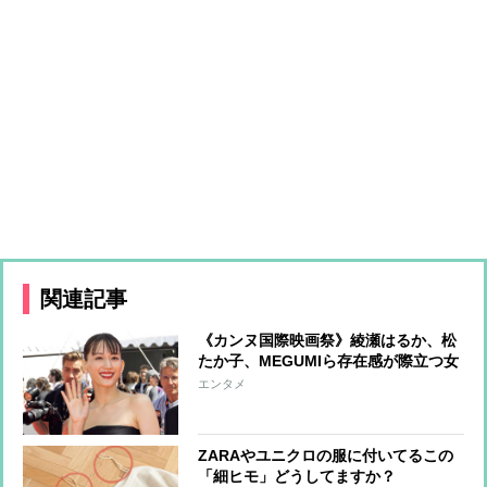
関連記事
《カンヌ国際映画祭》綾瀬はるか、松
たか子、MEGUMIら存在感が際立つ女
優たちのファッションをチェック
エンタメ
ZARAやユニクロの服に付いてるこの
「細ヒモ」どうしてますか？