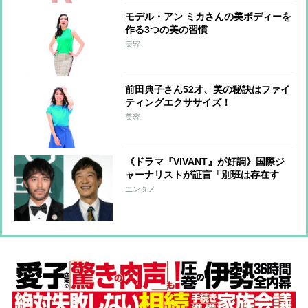
モデル・アン ミカさんの美ボディーを
作る3つの美の習慣
美容
前田典子さん52才、美の秘訣はファイ
ティングエクササイズ！
美容
《ドラマ『VIVANT』が好調》国際ジ
ャーナリストが証言「別班は存在す
る」 金大中氏拉致事件に関与した元
エンタメ
自衛官は非公式な工作員だったのか