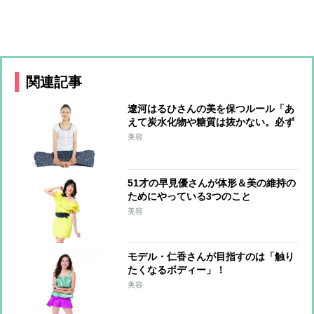
関連記事
遼河はるひさんの美を保つルール「あ
えて炭水化物や糖質は抜かない。必ず
1日3食摂る」
美容
51才の早見優さんが体形＆美の維持の
ためにやっている3つのこと
美容
モデル・仁香さんが目指すのは「触り
たくなるボディー」！
美容