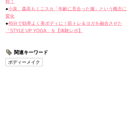
幹！
●
小泉、森高もミニスカ「年齢に見合った服」という概念に
変化
●
45分で効率よく美ボディに！筋トレ＆ヨガを融合させた
「STYLE UP YOGA」を【体験レポ】
関連キーワード
ボディーメイク