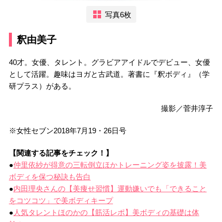
写真6枚
釈由美子
40才。女優、タレント。グラビアアイドルでデビュー、女優
として活躍。趣味はヨガと古武道。著書に『釈ボディ』（学
研プラス）がある。
撮影／菅井淳子
※女性セブン2018年7月19・26日号
【関連する記事をチェック！】
●
仲里依紗が得意の三転倒立ほかトレーニング姿を披露！美
ボディを保つ秘訣も告白
●
内田理央さんの【美痩せ習慣】運動嫌いでも「できること
をコツコツ」で美ボディキープ
●
人気タレントほのかの【筋活レポ】美ボディの基礎は体