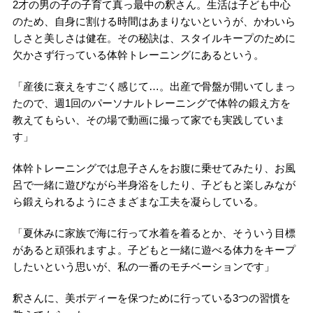
2才の男の子の子育て真っ最中の釈さん。生活は子ども中心
のため、自身に割ける時間はあまりないというが、かわいら
しさと美しさは健在。その秘訣は、スタイルキープのために
欠かさず行っている体幹トレーニングにあるという。
「産後に衰えをすごく感じて…。出産で骨盤が開いてしまっ
たので、週1回のパーソナルトレーニングで体幹の鍛え方を
教えてもらい、その場で動画に撮って家でも実践していま
す」
体幹トレーニングでは息子さんをお腹に乗せてみたり、お風
呂で一緒に遊びながら半身浴をしたり、子どもと楽しみなが
ら鍛えられるようにさまざまな工夫を凝らしている。
「夏休みに家族で海に行って水着を着るとか、そういう目標
があると頑張れますよ。子どもと一緒に遊べる体力をキープ
したいという思いが、私の一番のモチベーションです」
釈さんに、美ボディーを保つために行っている3つの習慣を