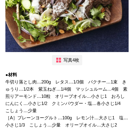
写真4枚
●材料
牛切り落とし肉…200g レタス…1/3個 パクチー…1束 き
ゅうり…1/2本 紫玉ねぎ…1/4個 マッシュルーム…4個 素
煎りアーモンド…10粒 オリーブオイル…小さじ1 おろし
にんにく…小さじ1/2 クミンパウダー・塩…各小さじ1/4
こしょう…少量
［A］プレーンヨーグルト…100g レモン汁…大さじ1 塩…
小さじ1/3 こしょう…少量 オリーブオイル…大さじ2