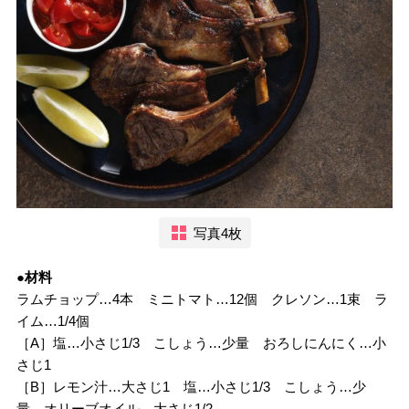
写真4枚
●材料
ラムチョップ…4本 ミニトマト…12個 クレソン…1束 ラ
イム…1/4個
［A］塩…小さじ1/3 こしょう…少量 おろしにんにく…小
さじ1
［B］レモン汁…大さじ1 塩…小さじ1/3 こしょう…少
量 オリーブオイル…大さじ1/2