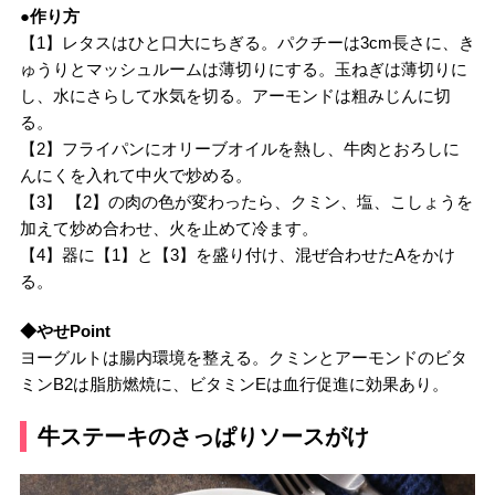
●作り方
【1】レタスはひと口大にちぎる。パクチーは3cm長さに、き
ゅうりとマッシュルームは薄切りにする。玉ねぎは薄切りに
し、水にさらして水気を切る。アーモンドは粗みじんに切
る。
【2】フライパンにオリーブオイルを熱し、牛肉とおろしに
んにくを入れて中火で炒める。
【3】 【2】の肉の色が変わったら、クミン、塩、こしょうを
加えて炒め合わせ、火を止めて冷ます。
【4】器に【1】と【3】を盛り付け、混ぜ合わせたAをかけ
る。
◆やせPoint
ヨーグルトは腸内環境を整える。クミンとアーモンドのビタ
ミンB2は脂肪燃焼に、ビタミンEは血行促進に効果あり。
牛ステーキのさっぱりソースがけ