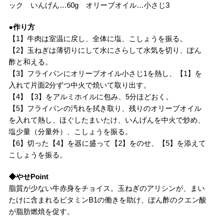
ック いんげん…60g オリーブオイル…小さじ3
●作り方
【1】牛肉は室温に戻し、全体に塩、こしょうを振る。
【2】玉ねぎは薄切りにして水にさらして水気を切り、ぽん
酢と和える。
【3】フライパンにオリーブオイル小さじ1を熱し、【1】を
入れて片面2分ずつ中火で焼いて取り出す。
【4】【3】をアルミホイルに包み、5分ほどおく。
【5】フライパンの汚れを拭き取り、残りのオリーブオイル
を入れて熱し、ほぐしたまいたけ、いんげんを中火で炒め、
塩少量（分量外）、こしょうを振る。
【6】切った【4】を器に盛って【2】をのせ、【5】を添えて
こしょうを振る。
◆やせPoint
脂質が少ない牛赤身をチョイス。玉ねぎのアリシンが、まい
たけに含まれるビタミンB1の働きを助け、ぽん酢のクエン酸
が脂肪燃焼を促す。