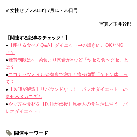
※女性セブン2018年7月19・26日号
写真／玉井幹郎
【関連する記事をチェック！】
●
【痩せる食べ方Q&A】ダイエット中の焼き肉、OKとNG
は？
●
糖質制限は×、菜食より肉食が○など「ヤセる食べグセ」と
は？
●
ココナッツオイルや肉食で増加！痩せ物質「ケトン体」っ
て？
●
【医師が解説】リバウンドなし！「パレオダイエット」の
痩せるメカニズム
●
やり方や食材を【医師が伝授】原始人の食生活に習う「パ
レオダイエット」
関連キーワード