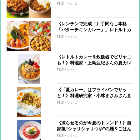
和風カレー
料理・レシピ
《レンチンで完成！》手間なし本格
「バターチキンカレー」。レトルトカ
レーが激変する簡単トッピングも
料理・レシピ
《レトルトカレー＆炊飯器でビリヤニ
も！》料理家・上島亜紀さんの夏カレ
ーレシピ
料理・レシピ
《「夏カレー」はフライパンでサッ
と！》料理研究家・小林まさみさん直
伝レシピ
料理・レシピ
《凍らせるのが今夏のトレンド！》自
家製“シャリシャリつゆ”の麺＆ごはん
7レシピ
料理・レシピ