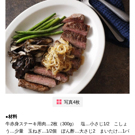
写真4枚
●材料
牛赤身ステーキ用肉…2枚（300g） 塩…小さじ1/2 こしょ
う…少量 玉ねぎ…1/2個 ぽん酢…大さじ2 まいたけ…1パ