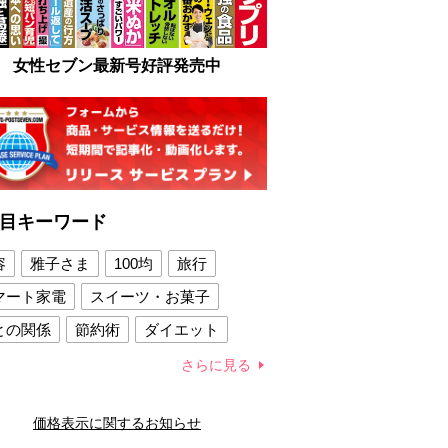
女性セブン最新号好評発売中
目キーワード
容
雅子さま
100均
旅行
マート家電
スイーツ・お菓子
との関係
節約術
ダイエット
康法
新製品
さらに見る
容賢者のダイエットグッズ
価格表示に関するお知らせ
との関係
新津春子
どか食い