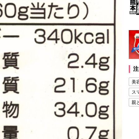
注
美
ス
親
健
美
夫