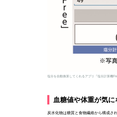
塩分を自動換算してくれるアプリ『塩分計算機Fre
血糖値や体重が気に
炭水化物は糖質と食物繊維から構成さ