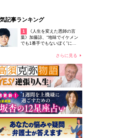
気記事ランキング
1
《人生を変えた恩師の言
葉》加藤諒、“地味でイケメン
でも1番手でもないぼく”に
「華」という美しい言葉をつけ
てくれた「イワッホー」への感
さらに見る
謝