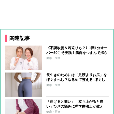
関連記事
《不調改善＆若返りも？》1回1分オー
バー50こそ実践！筋肉をつまんで揺ら
す「恥骨筋つまみほぐし」のやり方
健康・医療
長生きのためには「足腰よりお尻」を
ほぐすべし？ゆるめて整える“ほぐし
術”を8万人以上の体を整えた専門家が
健康・医療
伝授
「曲げると痛い」「立ち上がると痛
い」ひざの悩みに理学療法士が教え
る“ひざ皿ほぐしマッサージ”のやり方
健康・医療