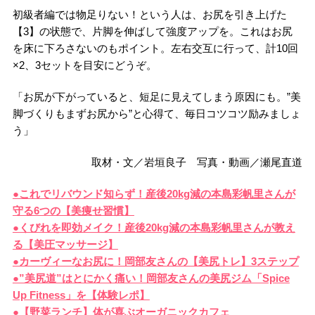
初級者編では物足りない！という人は、お尻を引き上げた
【3】の状態で、片脚を伸ばして強度アップを。これはお尻
を床に下ろさないのもポイント。左右交互に行って、計10回
×2、3セットを目安にどうぞ。
「お尻が下がっていると、短足に見えてしまう原因にも。”美
脚づくりもまずお尻から”と心得て、毎日コツコツ励みましょ
う」
取材・文／岩垣良子 写真・動画／瀬尾直道
●これでリバウンド知らず！産後20kg減の本島彩帆里さんが
守る6つの【美痩せ習慣】
●くびれを即効メイク！産後20kg減の本島彩帆里さんが教え
る【美圧マッサージ】
●カーヴィーなお尻に！岡部友さんの【美尻トレ】3ステップ
●”美尻道”はとにかく痛い！岡部友さんの美尻ジム「Spice
Up Fitness」を【体験レポ】
●【野菜ランチ】体が喜ぶオーガニックカフェ