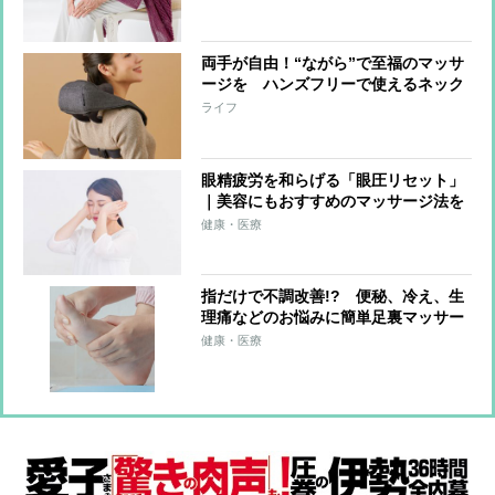
両手が自由！“ながら”で至福のマッサ
ージを ハンズフリーで使えるネック
マッサージャーが登場
ライフ
眼精疲労を和らげる「眼圧リセット」
｜美容にもおすすめのマッサージ法を
紹介
健康・医療
指だけで不調改善!? 便秘、冷え、生
理痛などのお悩みに簡単足裏マッサー
ジ
健康・医療