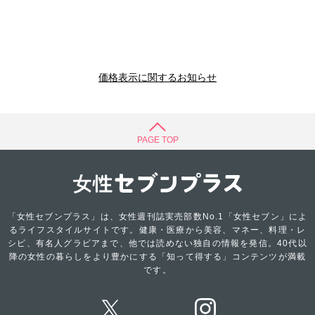
価格表示に関するお知らせ
PAGE TOP
「女性セブンプラス」は、女性週刊誌実売部数No.1「女性セブン」によ
るライフスタイルサイトです。健康・医療から美容、マネー、料理・レ
シピ、有名人グラビアまで、他では読めない独自の情報を発信。40代以
降の女性の暮らしをより豊かにする「知って得する」コンテンツが満載
です。