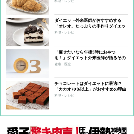
きのレシピ
料理・レシピ
ダイエット外来医師がおすすめする
「オレオ」たっぷりの手作りダイエッ
トスイーツ
料理・レシピ
「痩せたいなら午後3時におやつ
を！」ダイエット外来医師が語るその
理由
健康・医療
チョコレートはダイエットに最適!?
「カカオ70％以上」がおすすめの理由
を医師が解説
料理・レシピ