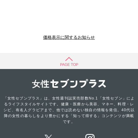
価格表示に関するお知らせ
PAGE TOP
「女性セブンプラス」は、女性週刊誌実売部数No.1「女性セブン」によ
るライフスタイルサイトです。健康・医療から美容、マネー、料理・レ
シピ、有名人グラビアまで、他では読めない独自の情報を発信。40代以
降の女性の暮らしをより豊かにする「知って得する」コンテンツが満載
です。