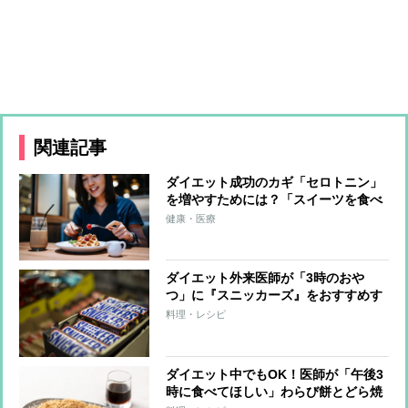
関連記事
ダイエット成功のカギ「セロトニン」
を増やすためには？「スイーツを食べ
る」「噛む」「泣く」など7つの方法
健康・医療
ダイエット外来医師が「3時のおや
つ」に『スニッカーズ』をおすすめす
る理由
料理・レシピ
ダイエット中でもOK！医師が「午後3
時に食べてほしい」わらび餅とどら焼