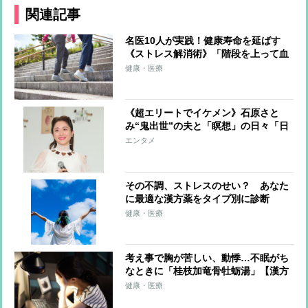
関連記事
名医10人が実践！健康寿命を延ばす
《ストレス解消術》「階段を上って血
流をよくする」「1〜5分程度の瞑想」
健康・医療
「肩に力をしっかり入れてから力を抜
く」
《超エリートでイケメン》石原さと
み“鬼出世”の夫と「瞑想」の日々「日
本でも多くの企業が導入」その効果と
エンタメ
は
その不調、ストレスのせい？ あなた
に最適な漢方薬をタイプ別に診断
健康・医療
考え事で胸が苦しい、動悸…不眠がち
なときに「桂枝加竜骨牡蛎湯」【漢方
でカラダケア】
健康・医療