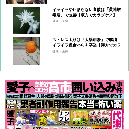
イライラや止まらない食欲は「黄連解
毒湯」で改善【漢方でカラダケア】
健康・医療
ストレス太りは「大柴胡湯」で解消！
イライラ過食からも卒業【漢方でカラ
ダケア】
健康・医療