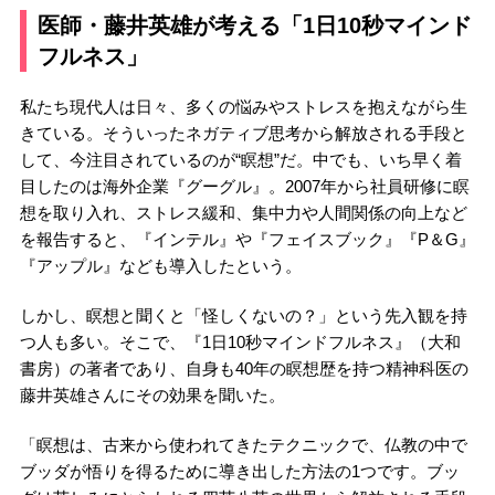
医師・藤井英雄が考える「1日10秒マインド
フルネス」
私たち現代人は日々、多くの悩みやストレスを抱えながら生
きている。そういったネガティブ思考から解放される手段と
して、今注目されているのが“瞑想”だ。中でも、いち早く着
目したのは海外企業『グーグル』。2007年から社員研修に瞑
想を取り入れ、ストレス緩和、集中力や人間関係の向上など
を報告すると、『インテル』や『フェイスブック』『P＆G』
『アップル』なども導入したという。
しかし、瞑想と聞くと「怪しくないの？」という先入観を持
つ人も多い。そこで、『1日10秒マインドフルネス』（大和
書房）の著者であり、自身も40年の瞑想歴を持つ精神科医の
藤井英雄さんにその効果を聞いた。
「瞑想は、古来から使われてきたテクニックで、仏教の中で
ブッダが悟りを得るために導き出した方法の1つです。ブッ