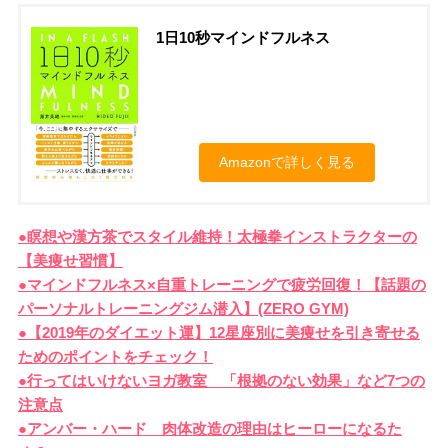
1日10秒マインドフルネス
Amazonで詳しく見る
●瞑想や漢方茶でスタイル維持！太極拳インストラクターの
【美痩せ習慣】
●マインドフルネス×自重トレーニングで疲労回復！【話題の
パーソナルトレーニングジム潜入】(ZERO GYM)
●【2019年のダイエット運】12星座別に美痩せを引き寄せる
ためのポイントをチェック！
●行ってはいけないヨガ教室 「根拠のない効果」など7つの
注意点
●アンバー・ハード 肉体改造の理由はヒーローになるた