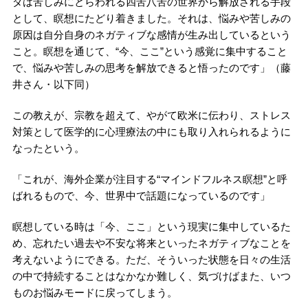
ダは苦しみにとらわれる四苦八苦の世界から解放される手段
として、瞑想にたどり着きました。それは、悩みや苦しみの
原因は自分自身のネガティブな感情が生み出しているという
こと。瞑想を通じて、“今、ここ”という感覚に集中すること
で、悩みや苦しみの思考を解放できると悟ったのです」（藤
井さん・以下同）
この教えが、宗教を超えて、やがて欧米に伝わり、ストレス
対策として医学的に心理療法の中にも取り入れられるように
なったという。
「これが、海外企業が注目する“マインドフルネス瞑想”と呼
ばれるもので、今、世界中で話題になっているのです」
瞑想している時は「今、ここ」という現実に集中しているた
め、忘れたい過去や不安な将来といったネガティブなことを
考えないようにできる。ただ、そういった状態を日々の生活
の中で持続することはなかなか難しく、気づけばまた、いつ
ものお悩みモードに戻ってしまう。