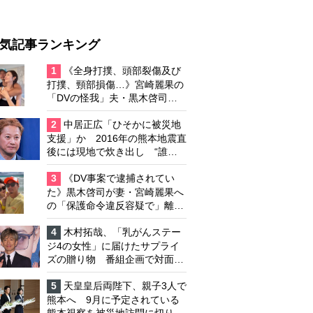
気記事ランキング
1
《全身打撲、頭部裂傷及び
打撲、頸部損傷…》宮崎麗果の
「DVの怪我」夫・黒木啓司の
逮捕で始まる「夫婦の闘争」
2
中居正広「ひそかに被災地
支援」か 2016年の熊本地震直
後には現地で炊き出し “誰に
も知られなくて良い”と、むし
ろ強まる福祉活動への思い
3
《DV事案で逮捕されてい
た》黒木啓司が妻・宮崎麗果へ
の「保護命令違反容疑で」離婚
協議は「第二ステージ」へ
4
木村拓哉、「乳がんステー
ジ4の女性」に届けたサプライ
ズの贈り物 番組企画で対面し
たファンが、夢と希望を与える
心遣いに「うれしくて号泣しま
5
天皇皇后両陛下、親子3人で
した」
熊本へ 9月に予定されている