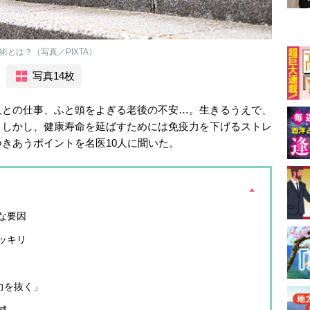
とは？（写真／PIXTA）
写真14枚
人との仕事、ふと頭をよぎる老後の不安…。生きるうえで、
。しかし、健康寿命を延ばすためには免疫力を下げるストレ
きあうポイントを名医10人に聞いた。
な要因
ッキリ
力を抜く」
減