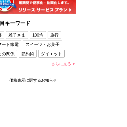
目キーワード
容
雅子さま
100均
旅行
マート家電
スイーツ・お菓子
との関係
節約術
ダイエット
康法
新製品
さらに見る
容賢者のダイエットグッズ
価格表示に関するお知らせ
との関係
新津春子
どか食い