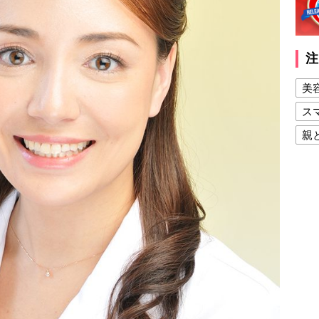
注
美
ス
親
健
美
夫