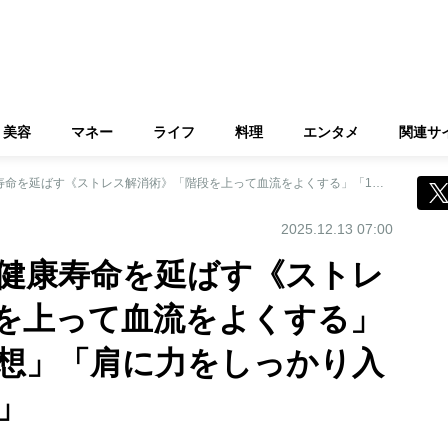
美容
マネー
ライフ
料理
エンタメ
関連サ
名医10人が実践！健康寿命を延ばす《ストレス解消術》「階段を上って血流をよくする」「1〜5分程度の瞑想」「肩に力をしっかり入れてから力を抜く」
2025.12.13 07:00
！健康寿命を延ばす《ストレ
を上って血流をよくする」
瞑想」「肩に力をしっかり入
」