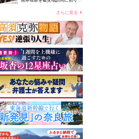
熊本視察を被災地訪問に切り替
えての実施が現実的か 上皇ご
夫妻から受け継ぐ“国民への寄
さらに見る
り添い方”