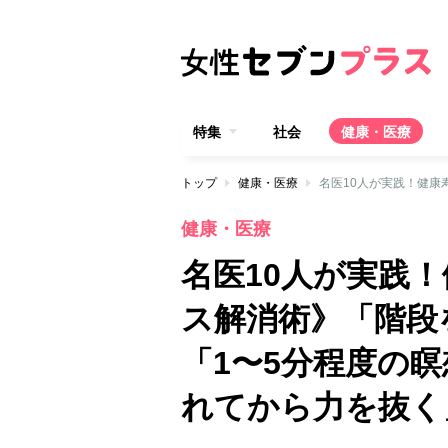
特集
社会
健康・医療
トップ
健康・医療
健康・医療
名医10人が実践
ス解消術》「階段
「1〜5分程度の
れてから力を抜く