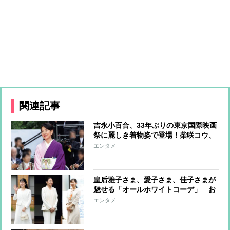
関連記事
吉永小百合、33年ぶりの東京国際映画
祭に麗しき着物姿で登場！柴咲コウ、
満島ひかり、川口春奈らはハートポー
エンタメ
ズで魅了
皇后雅子さま、愛子さま、佳子さまが
魅せる「オールホワイトコーデ」 お
しゃれに着こなすコツに注目
エンタメ