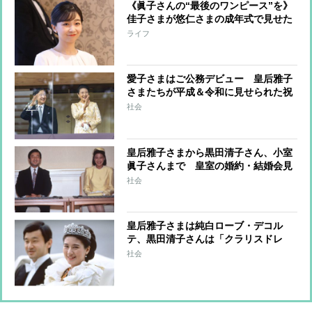
《眞子さんの“最後のワンピース”を》
佳子さまが悠仁さまの成年式で見せた
「お姉さまとともに」の思い
ライフ
愛子さまはご公務デビュー 皇后雅子
さまたちが平成＆令和に見せられた祝
賀のドレス姿
社会
皇后雅子さまから黒田清子さん、小室
眞子さんまで 皇室の婚約・結婚会見
のファッションと秘話
社会
皇后雅子さまは純白ローブ・デコル
テ、黒田清子さんは「クラリスドレ
ス」と話題に 女性皇族の華麗な
社会
る”結婚ファッション”