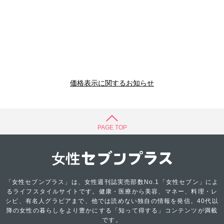
価格表示に関するお知らせ
PAGE TOP
「女性セブンプラス」は、女性週刊誌実売部数No.1「女性セブン」によ
るライフスタイルサイトです。健康・医療から美容、マネー、料理・レ
シピ、有名人グラビアまで、他では読めない独自の情報を発信。40代以
降の女性の暮らしをより豊かにする「知って得する」コンテンツが満載
です。