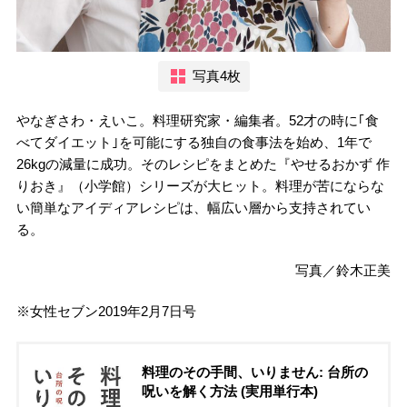
写真4枚
やなぎさわ・えいこ。料理研究家・編集者。52才の時に｢食
べてダイエット｣を可能にする独自の食事法を始め、1年で
26kgの減量に成功。そのレシピをまとめた『やせるおかず 作
りおき』（小学館）シリーズが大ヒット。料理が苦にならな
い簡単なアイディアレシピは、幅広い層から支持されてい
る。
写真／鈴木正美
※女性セブン2019年2月7日号
料理のその手間、いりません: 台所の
呪いを解く方法 (実用単行本)