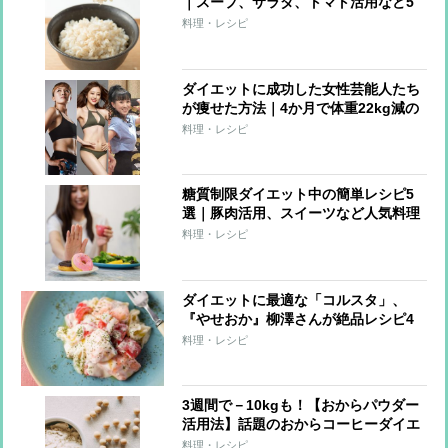
｜スープ、サラダ、トマト活用など5
選
料理・レシピ
ダイエットに成功した女性芸能人たち
が痩せた方法｜4か月で体重22kg減の
強者も！
料理・レシピ
糖質制限ダイエット中の簡単レシピ5
選｜豚肉活用、スイーツなど人気料理
まとめ
料理・レシピ
ダイエットに最適な「コルスタ」、
『やせおか』柳澤さんが絶品レシピ4
品を伝授！
料理・レシピ
3週間で－10kgも！【おからパウダー
活用法】話題のおからコーヒーダイエ
ットからヘルシーレシピまで
料理・レシピ