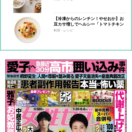
【冷凍からのレンチン！やせおか】お
豆カサ増しでヘルシー「トマトチキン
パスタ」レシピ
料理・レシピ