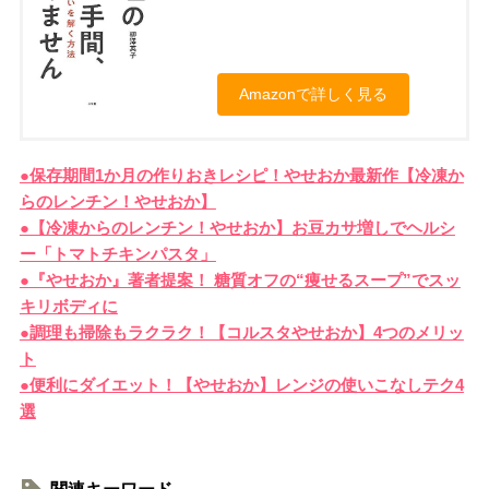
Amazonで詳しく見る
●保存期間1か月の作りおきレシピ！やせおか最新作【冷凍か
らのレンチン！やせおか】
●【冷凍からのレンチン！やせおか】お豆カサ増しでヘルシ
ー「トマトチキンパスタ」
●『やせおか』著者提案！ 糖質オフの“痩せるスープ”でスッ
キリボディに
●調理も掃除もラクラク！【コルスタやせおか】4つのメリッ
ト
●便利にダイエット！【やせおか】レンジの使いこなしテク4
選