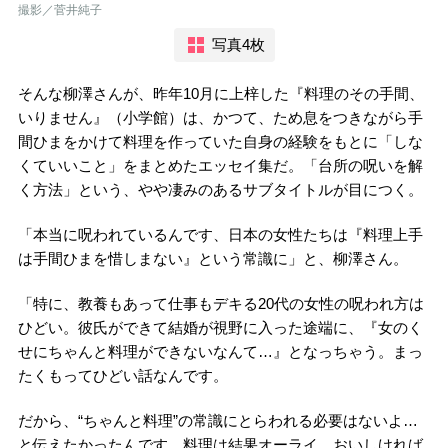
撮影／菅井純子
写真4枚
そんな柳澤さんが、昨年10月に上梓した『料理のその手間、
いりません』（小学館）は、かつて、ため息をつきながら手
間ひまをかけて料理を作っていた自身の経験をもとに「しな
くていいこと」をまとめたエッセイ集だ。「台所の呪いを解
く方法」という、やや凄みのあるサブタイトルが目につく。
「本当に呪われているんです、日本の女性たちは『料理上手
は手間ひまを惜しまない』という常識に」と、柳澤さん。
「特に、教養もあって仕事もデキる20代の女性の呪われ方は
ひどい。彼氏ができて結婚が視野に入った途端に、『女のく
せにちゃんと料理ができないなんて…』となっちゃう。まっ
たくもってひどい話なんです。
だから、“ちゃんと料理”の常識にとらわれる必要はないよ…
と伝えたかったんです。料理は結果オーライ。おいしければ