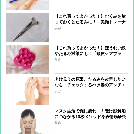
ドかっさ”
【これ買ってよかった！】むくみを放
っておくとたるみに！ 美顔トレーナ
ーがお手軽むくみケアに愛用するアイ
美容
テムは？
【これ買ってよかった！】ほうれい線
やたるみ対策にも！「頭皮ケアブラ
シ」でアラフィフの“たるみ顔”を改善
美容
老け見えの原因、たるみを改善したい
なら…チェックするべき春のアンチエ
イジング食材
美容
マスク生活で顔に疲れ…！老け顔解消
につながる10秒メソッドを表情筋研究
家が解説
美容