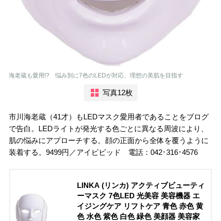
海老蔵も愛用!? 悩み別に7色のLEDが対応、理想の美肌を目指す
写真12枚
市川海老蔵（41才）もLEDマスク愛用者であることをブログ
で告白。LEDライトが発光する色ごとに異なる周波により、
肌の悩みにアプローチする。顔の正面から全体を覆うように
装着する。9499円／アイビビッド 電話：042･316･4576
LINKA (リンカ) アクティブビューティ
ーマスク 7色LED 光美容 美容機器 エ
イジングケア リフトケア 青色 赤色 黄
色 水色 紫色 白色 緑色 美顔器 美容家