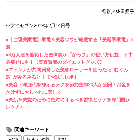
撮影／柴田愛子
※女性セブン2019年2月14日号
●【ご褒美家電】家電＆美容ツウが厳選する「美容系家電」8
選
●3万人超を施術した整体師が「かっさ」の使い方伝授、下半
身痩せにも！【美容賢者のダイエットグッズ】
●マドンナが共同開発した美容ローラーを使ったら”むくみ
顔”がみるみると！【お試しレポ】
●美容・洋服代を抑えるテクを節約主婦23人が公開！お金を
かけずにおしゃれに美しく
●美肌＆美髪のために絶対に守るべき習慣とケアを専門医が
レクチャー
関連キーワード
EMS
たるみ改善
小顔