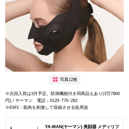
写真12枚
※次回入荷は3月予定。防滴機能付き同商品もあり(3万7800
円)／ヤーマン 電話：0120･776･282
※EMS：筋肉を刺激して収縮させる低周波
YA-MAN(ヤーマン) 美顔器 メディリフ